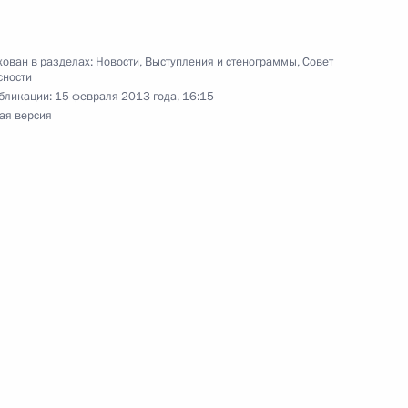
ован в разделах:
Новости
,
Выступления и стенограммы
,
Совет
сности
а Безопасности
бликации:
15 февраля 2013 года, 16:15
ая версия
 Совета Безопасности
1
асть, Ново-Огарёво
 Совета Безопасности
3