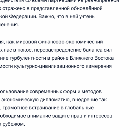
действия со всеми партнёрами на равноправной
о отражено в представленной обновлённой
ой Федерации. Важно, что в ней учтены
енения.
 Совета Безопасности
4
ия, как мировой финансово-экономический
ех нас в покое, перераспределение баланса сил
ение турбулентности в районе Ближнего Востока
мости культурно-цивилизационного измерения
 Совета Безопасности
1
пользование современных форм и методов
асть, Ново-Огарёво
 экономическую дипломатию, внедрение так
, грамотное встраивание в глобальные
еобходимое внимание защите прав и интересов
а рубежом.
 Совета Безопасности
1