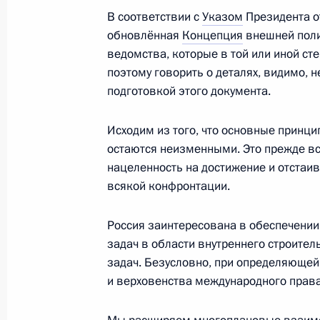
В соответствии с
Указом
Президента о
Совещание с постоянными членами
обновлённая
Концепция
внешней поли
ведомства, которые в той или иной с
28 февраля 2013 года, 11:40
Московская об
поэтому говорить о деталях, видимо, 
подготовкой этого документа.
22 февраля 2013 года, пятница
Исходим из того, что основные принц
остаются неизменными. Это прежде вс
Совещание с постоянными членами
нацеленность на достижение и отстаи
22 февраля 2013 года, 16:00
Москва, Крем
всякой конфронтации.
Россия заинтересована в обеспечении
15 февраля 2013 года, пятница
задач в области внутреннего строите
задач. Безусловно, при определяюще
Совещание с членами Совета Безо
и верховенства международного права
15 февраля 2013 года, 16:15
Москва, Крем