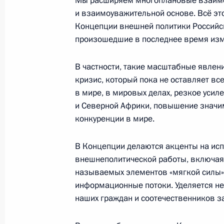
Мы расширяем многоплановые взаимо
и взаимоуважительной основе. Всё эт
Концепции внешней политики Российск
1 февраля 2013 года, пятница
произошедшие в последнее время изм
Совещание с постоянными членами
В частности, такие масштабные явлен
1 февраля 2013 года, 15:50
Москва, Кремль
кризис, который пока не оставляет вс
в мире, в мировых делах, резкое усил
и Северной Африки, повышение значи
25 января 2013 года, пятница
конкуренции в мире.
Совещание с постоянными членами
В Концепции делаются акценты на ис
25 января 2013 года, 13:40
Московская обл
внешнеполитической работы, включая
называемых элементов «мягкой силы»
информационные потоки. Уделяется н
18 января 2013 года, пятница
наших граждан и соотечественников з
Совещание с постоянными членами