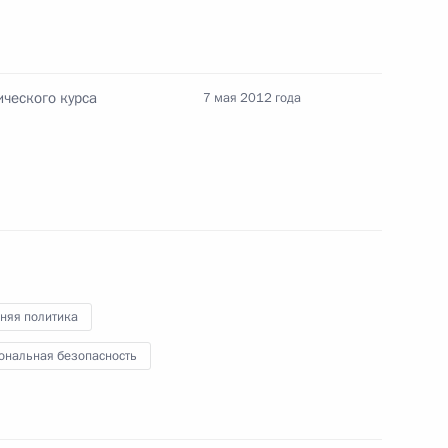
расширенном составе
9
12м
ического курса
7 мая 2012 года
а Безопасности
няя политика
ональная безопасность
 Совета Безопасности
1