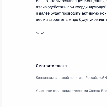
Важно, чтобы реализация Концепции 
18 января 2013 года, 13:00
Московская обл
взаимодействии при координирующей 
и далее будет проводить активную ко
вес и авторитет в мире будут укреплят
29 декабря 2012 года, суббота
<…>
Совещание с постоянными членами
29 декабря 2012 года, 13:00
Москва, Кремл
Смотрите также
14 декабря 2012 года, пятница
Концепция внешней политики Российской 
Совещание с постоянными членами
14 декабря 2012 года, 13:20
Москва, Кремл
Участники совещания с членами Совета Бе