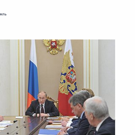
емль
 Совета Безопасности
1
асть, Ново-Огарёво
 Совета Безопасности
1
ть, Ново-Огарёво
опасности