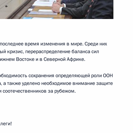
последнее время изменения в мире. Среди них
пасности
1
ый кризис, перераспределение баланса сил
, Завидово
лижнем Востоке и в Северной Африке.
еобходимость сохранения определяющей роли ООН
, а также уделено необходимое внимание защите
и соотечественников за рубежом.
 Совета Безопасности
1
сть, Ново-Огарёво
леги!