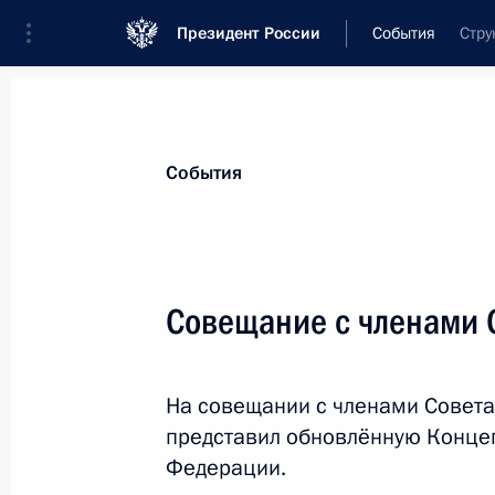
Президент России
События
Стру
Президент
Администрация
Государст
Новости
Сведения о Совете Безопаснос
События
Показа
Совещание с членами 
8 мая 2013 года, среда
На совещании с членами Совета
Заседание Совета Безопасности
представил обновлённую Конце
8 мая 2013 года, 15:15
Москва, Кремль
Федерации.