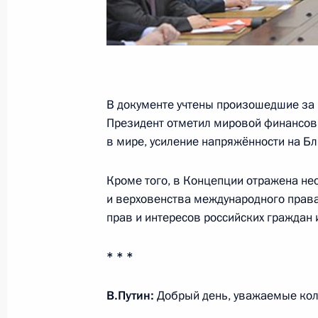
30 марта 2013 года, 11:00
23 марта 2013 года, суббота
В документе учтены произошедшие за 
Совещание с членами Совета Безо
Президент отметил мировой финансов
23 марта 2013 года, 19:00
Тверская область
в мире, усиление напряжённости на Б
Кроме того, в Концепции отражена н
15 марта 2013 года, пятница
и верховенства международного права
прав и интересов российских граждан 
Совещание с постоянными членами
15 марта 2013 года, 10:45
Московская обла
* * *
В.Путин:
Добрый день, уважаемые кол
28 февраля 2013 года, четверг