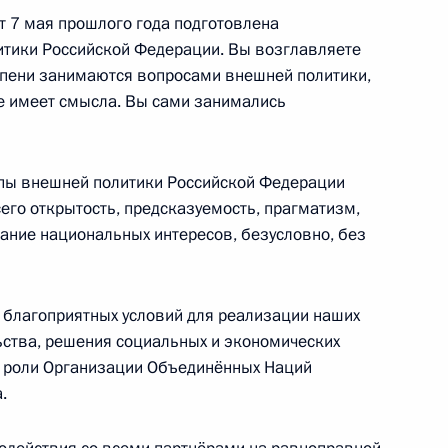
т 7 мая прошлого года подготовлена
 Совета Безопасности
2
тики Российской Федерации. Вы возглавляете
тепени занимаются вопросами внешней политики,
ласть, Ново-Огарёво
не имеет смысла. Вы сами занимались
ипы внешней политики Российской Федерации
его открытость, предсказуемость, прагматизм,
 Совета Безопасности
3
вание национальных интересов, безусловно, без
ль
 благоприятных условий для реализации наших
льства, решения социальных и экономических
й роли Организации Объединённых Наций
пасности
5
3м
.
ль