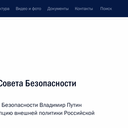
ктура
Видео и фото
Документы
Контакты
Поиск
венный Совет
Совет Безопасности
Комиссии и советы
ти
май, 2013
ть следующие материалы
Совета Безопасности
 Безопасности Владимир Путин
3
6м
пцию внешней политики Российской