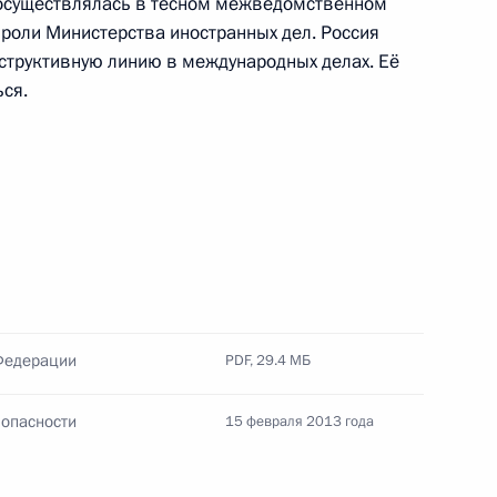
осуществлялась в тесном межведомственном
асть, Ново-Огарёво
роли Министерства иностранных дел. Россия
нструктивную линию в международных делах. Её
ься.
 Совета Безопасности
7
ь
Федерации
PDF,
29.4 МБ
 Совета Безопасности
4
ь
зопасности
15 февраля 2013 года