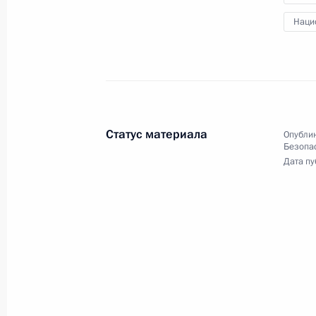
в расширенном составе
Наци
31 августа 2012 года, 15:00
Московская обл
17 августа 2012 года, пятница
Владимир Путин провёл совещание
Статус материала
Опублик
Совета Безопасности
Безопа
Дата пу
17 августа 2012 года, 12:00
Москва, Кремль
10 августа 2012 года, пятница
Совещание с постоянными членами
10 августа 2012 года, 16:00
Московская обл