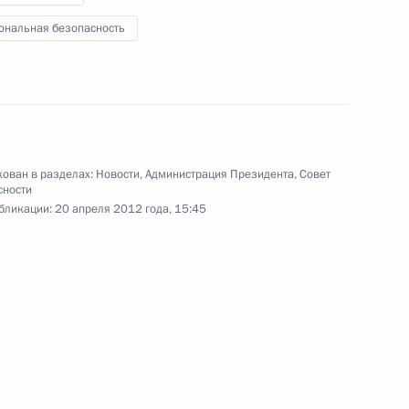
ональная безопасность
асть, Ново-Огарёво
 с постоянными членами
1
ован в разделах:
Новости
,
Администрация Президента
,
Совет
сности
бликации:
20 апреля 2012 года, 15:45
 Совета Безопасности
1
асть, Ново-Огарёво