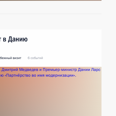
т в Данию
бежный визит
6 событий