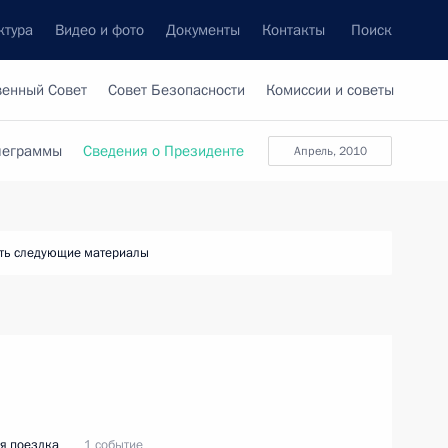
ктура
Видео и фото
Документы
Контакты
Поиск
венный Совет
Совет Безопасности
Комиссии и советы
леграммы
Сведения о Президенте
апрель, 2010
ть следующие материалы
я поездка
1 событие