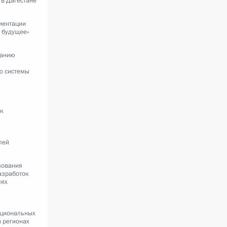
 в Дагестане
иентации
 будущее»
данию
ю системы
ок
лей
зования
азработок
лях
кциональных
в регионах