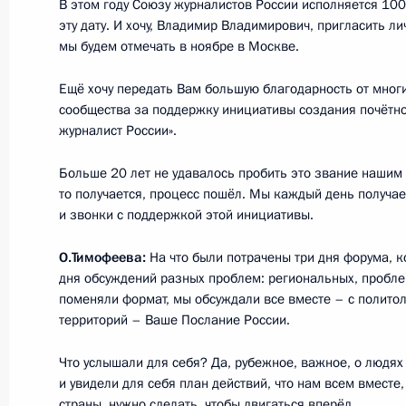
В этом году Союзу журналистов России исполняется 100
Встреча с российскими и сирийск
эту дату. И хочу, Владимир Владимирович, пригласить ли
мы будем отмечать в ноябре в Москве.
Хмеймим
11 декабря 2017 года, 13:20
Сирия
Ещё хочу передать Вам большую благодарность от мног
сообщества за поддержку инициативы создания почётн
журналист России».
Владимир Путин посетил авиабазу
Больше 20 лет не удавалось пробить это звание нашим 
то получается, процесс пошёл. Мы каждый день получа
11 декабря 2017 года, 13:00
Сирия
и звонки с поддержкой этой инициативы.
О.Тимофеева:
На что были потрачены три дня форума, к
21 ноября 2017 года, вторник
дня обсуждений разных проблем: региональных, пробл
поменяли формат, мы обсуждали все вместе – с полито
Президент Сирии Башар Асад посе
территорий – Ваше Послание России.
визитом
Что услышали для себя? Да, рубежное, важное, о людях
21 ноября 2017 года, 08:00
Сочи
и увидели для себя план действий, что нам всем вмест
страны, нужно сделать, чтобы двигаться вперёд.