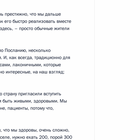
нь престижно, что мы дальше
к его быстро реализовать вместе
 здесь, – просто обычные жители
ТЭС
15
29м
по Посланию, несколько
 И, как всегда, традиционно для
сами, лаконичными, которые
о интересные, на наш взгляд;
6
7м
ю страну пригласили вступить
ь
тим быть живыми, здоровыми. Мы
не, пациенты, потому что,
в, назначенных на высшие
9
8м
м, что мы здоровы, очень сложно,
 селе, нужно ехать 200, порой 300