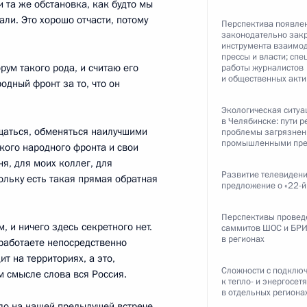
и та же обстановка, как будто мы
али. Это хорошо отчасти, потому
Перспектива появле
законодательно зак
инструмента взаимо
азвития конкуренции
:
8
прессы и власти; сп
рум такого рода, и считаю его
работы журналистов
и общественных акти
дный фронт за то, что он
Экологическая ситуа
в Челябинске: пути 
щаться, обменяться наилучшими
проблемы загрязнен
промышленными пре
кого народного фронта и свои
я, для моих коллег, для
2
6м
Развитие телевидени
ольку есть такая прямая обратная
предложение о «22-й
Перспективы провед
, и ничего здесь секретного нет.
саммитов ШОС и БР
в регионах
 работаете непосредственно
ит на территориях, а это,
Сложности с подклю
ом смысле слова вся Россия.
м России
к тепло- и энергосет
1
2м
в отдельных региона
ыло на нашей предыдущей встрече,