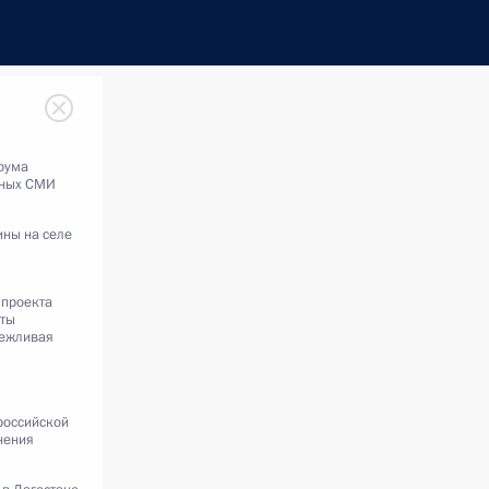
рума
ьных СМИ
ины на селе
 проекта
оты
режливая
российской
нения