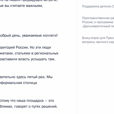
рые вы считаете важными,
Поддержка детских
Пространственное р
России; о программе
«Дальневосточный ге
службы безопасности
4
9м
обрый день, уважаемые коллеги!
Блиц-опрос для През
вопросы частного ха
рриторий России. Но эти люди
южетами, статьями в региональных
 заставили власть услышать там,
ных СМИ
твительно здесь пятый раз. Мы
:
12
неформальная столица
потому что наша площадка – это
блемах, говорят о путях решений.