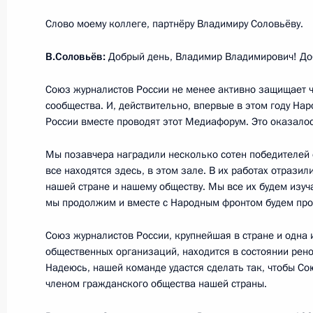
Слово моему коллеге, партнёру Владимиру Соловьёву.
23 декабря 2017 года, суббота
В.Соловьёв:
Добрый день, Владимир Владимирович! До
Съезд партии «Единая Россия»
Союз журналистов России не менее активно защищает 
23 декабря 2017 года, 14:20
Москва
сообщества. И, действительно, впервые в этом году На
России вместе проводят этот Медиафорум. Это оказало
Мы позавчера наградили несколько сотен победителей с
19 декабря 2017 года, вторник
все находятся здесь, в этом зале. В их работах отрази
нашей стране и нашему обществу. Мы все их будем изуча
Встреча с руководителями органов
мы продолжим и вместе с Народным фронтом будем про
стран СНГ
Союз журналистов России, крупнейшая в стране и одна 
19 декабря 2017 года, 16:00
Москва, Кремл
общественных организаций, находится в состоянии рено
Надеюсь, нашей команде удастся сделать так, чтобы С
членом гражданского общества нашей страны.
11 декабря 2017 года, понедельни