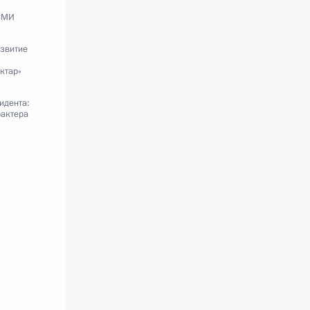
 СМИ
азвитие
ктар»
идента:
рактера