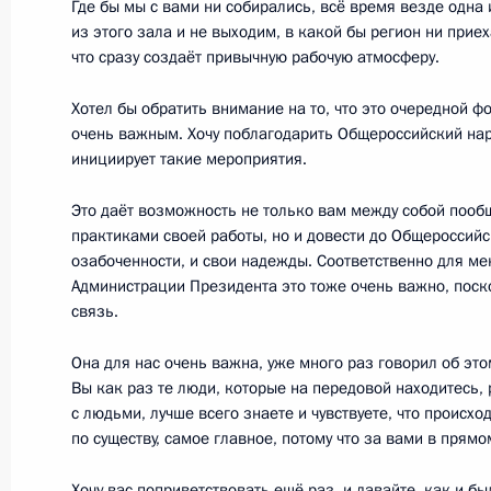
Где бы мы с вами ни собирались, всё время везде одна 
из этого зала и не выходим, в какой бы регион ни приех
5 апреля 2018 года, четверг
что сразу создаёт привычную рабочую атмосферу.
Заседание Госсовета по вопросу р
Хотел бы обратить внимание на то, что это очередной фо
5 апреля 2018 года, 15:30
Москва, Кремль
очень важным. Хочу поблагодарить Общероссийский наро
инициирует такие мероприятия.
Это даёт возможность не только вам между собой пооб
23 марта 2018 года, пятница
практиками своей работы, но и довести до Общероссийс
озабоченности, и свои надежды. Соответственно для мен
Обращение к гражданам России
Администрации Президента это тоже очень важно, поск
23 марта 2018 года, 13:00
связь.
Она для нас очень важна, уже много раз говорил об этом
Вы как раз те люди, которые на передовой находитесь,
16 марта 2018 года, пятница
с людьми, лучше всего знаете и чувствуете, что происход
по существу, самое главное, потому что за вами в прям
Обращение Президента к граждана
Хочу вас поприветствовать ещё раз, и давайте, как и б