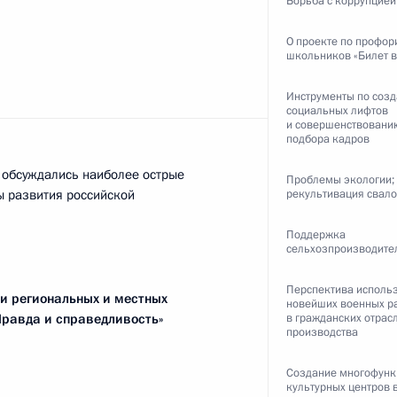
Борьба с коррупцией
О проекте по профор
школьников «Билет в
ть следующие материалы
Инструменты по соз
социальных лифтов
и совершенствовани
подбора кадров
:
9
а обсуждались наиболее острые
Проблемы экологии;
 развития российской
рекультивация свал
г
Поддержка
сельхозпроизводите
Перспектива исполь
ми региональных и местных
новейших военных р
8
9м
равда и справедливость»
в гражданских отрас
производства
Создание многофун
культурных центров 