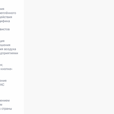
ния
реплённого
действия
ецифика
вистов
ция
решения
ия воздуха
дприятиями
я;
 кнопке»
ения
ИКС
чением
ям
х страны