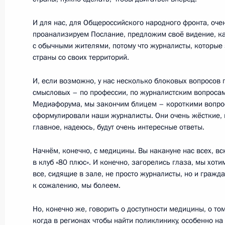
И для нас, для Общероссийского народного фронта, оче
11 ноября 2017 года, суббота
проанализируем Послание, предложим своё видение, ка
с обычными жителями, потому что журналисты, которые
Во Вьетнаме завершился саммит А
страны со своих территорий.
11 ноября 2017 года, 13:30
Дананг
И, если возможно, у нас несколько блоковых вопросов 
смысловых – по профессии, по журналистским вопросам.
Медиафорума, мы закончим блицем – короткими вопро
26 октября 2017 года, четверг
сформулировали наши журналисты. Они очень жёсткие, н
главное, надеюсь, будут очень интересные ответы.
Заседание Совета Безопасности
Начнём, конечно, с медицины. Вы накануне нас всех, вс
26 октября 2017 года, 14:30
Москва, Кремл
в клуб «80 плюс». И конечно, загорелись глаза, мы хо
все, сидящие в зале, не просто журналисты, но и гражда
к сожалению, мы болеем.
Церемония представления офицеро
Но, конечно же, говорить о доступности медицины, о то
командные должности
когда в регионах чтобы найти поликлинику, особенно на