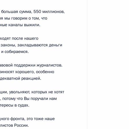
му Собранию
:
22
 большая сумма, 550 миллионов,
я мы говорим о том, что
льные каналы выжили.
ыходят после нашего
 законы, закладываются деньги
 и собираемся.
 по итогам спецоперации
10
9м
авовой поддержки журналистов.
приносят хорошего, особенно
адекватной реакцией.
и, увольняют, которых не хотят
, потому что Вы поручали нам
к
тересы в судах.
ерального Собрания
12
52м
ного фронта, это тоже наше
ь
листов России.