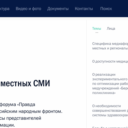
ктура
Видео и фото
Документы
Контакты
Поиск
венный Совет
Совет Безопасности
Комиссии и советы
Темы
Лица
леграммы
Сведения о Президенте
апрель, 2018
Специфика медиафо
местных и регионал
О доступности медиц
О реализации
Встречи с представителями сообществ
экспериментального
 местных СМИ
по оптимизации раб
Пресс-конференции
медучреждений «Бе
поликлиника»
Интервью
афорума «Правда
О необходимости
Статьи
ссийским народным фронтом.
совершенствования 
системы здравоохра
осы представителей
рмации.