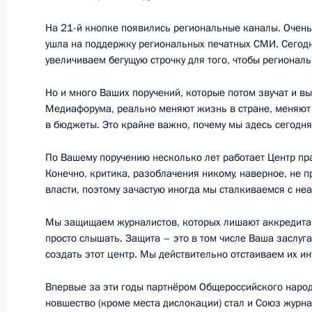
Послание Президента Федерально
На 21-й кнопке появились региональные каналы. Очень
1 марта 2018 года, 14:00
Москва
ушла на поддержку региональных печатных СМИ. Сегодн
увеличиваем бегущую строчку для того, чтобы региона
Но и много Ваших поручений, которые потом звучат и в
30 января 2018 года, вторник
Медиафорума, реально меняют жизнь в стране, меняют
в бюджеты. Это крайне важно, почему мы здесь сегодня
Военно-практическая конференция
в Сирии
По Вашему поручению несколько лет работает Центр пр
Конечно, критика, разоблачения никому, наверное, не 
30 января 2018 года, 18:00
Москва
власти, поэтому зачастую иногда мы сталкиваемся с не
Мы защищаем журналистов, которых лишают аккредитаци
просто слышать. Защита – это в том числе Ваша заслуга
25 декабря 2017 года, понедельни
создать этот центр. Мы действительно отстаиваем их ин
Встреча с руководством палат Фед
Впервые за эти годы партнёром Общероссийского народ
25 декабря 2017 года, 20:10
Москва, Кремл
новшество (кроме места дислокации) стал и Союз журна