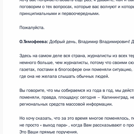
16 марта 2018 года, 09:00
поговорим о тех вопросах, которые вас волнуют и кото
принципиальными и первоочередными.
5 марта 2018 года, понедельник
Пожалуйста.
Заседание коллегии Федеральной 
О.Тимофеева:
Добрый день, Владимир Владимирович! Д
5 марта 2018 года, 14:00
Москва
Здесь на самом деле вся страна, журналисты из всех те
немного больше, чем журналисты, потому что своими с
газетах, постами в блогосфере они поменяли ситуацию,
где она не желала слышать обычных людей.
2 марта 2018 года, пятница
Медиафорум региональных и мест
Вы говорите, что мы собираемся из года в год, мы дейс
поменяли, правда, площадку: сегодня – Калининград, 
2 марта 2018 года, 20:00
Калининград
региональных средств массовой информации.
Но хочу сказать, что за это время многое поменялось, 
не просто « выход пара» , когда Вам рассказывают о про
1 марта 2018 года, четверг
Это Ваши прямые поручения.