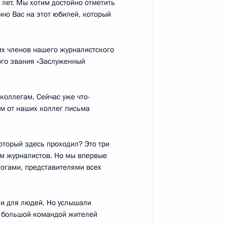
 лет. Мы хотим достойно отметить
ими военными на авиабазе
чно Вас на этот юбилей, который
3
18м
их членов нашего журналистского
ого звания «Заслуженный
 Хмеймим в Сирии
30
9м
коллегам. Сейчас уже что-
ем от наших коллег письма
оторый здесь проходил? Это три
ем журналистов. Но мы впервые
логами, представителями всех
тил Россию с рабочим
8
3м
 и для людей. Но услышали
е, большой командой жителей