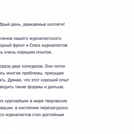
брый день, уважаемые коллеги!
13
25м
членов нашего журналистского
родный фронт и Союз журналистов
сь очень хорошим опытом.
разу двух конкурсов. Они почти
лись многие проблемы, присущие
ть. Думаю, что этот хороший опыт
 безопасности и спецслужб
5
4м
водить такие форумы и дальше.
из крупнейших в мире творческих
ь
вации, в состоянии перезагрузки.
оюз журналистов стал достойным
к