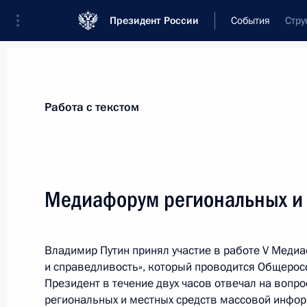
Президент России
События
Стру
Президент
Администрация
Государст
Новости
Стенограммы
Поездки
Те
Работа с текстом
Рубрикация материалов
Все материалы
Медиафорум региональных и
Послания Федеральному Собранию
Заявления по важнейшим вопросам
Владимир Путин принял участие в работе V Меди
Совещания, заседания, рабочие встречи
и справедливость», который проводится Общеро
Речи и обращения
Президент в течение двух часов отвечал на вопр
региональных и местных средств массовой инфо