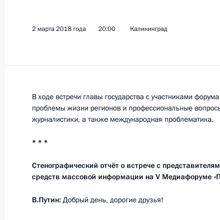
2 марта 2018 года
20:00
Калининград
Показа
27 апреля 2018 года, пятница
Встреча с Советом законодателей
В ходе встречи главы государства с участниками форум
проблемы жизни регионов и профессиональные вопросы
27 апреля 2018 года, 16:00
Санкт-Петербур
журналистики, а также международная проблематика.
* * *
6 апреля 2018 года, пятница
Стенографический отчёт о встрече с представителя
Заседание Совета Безопасности
средств массовой информации на V Медиафоруме «П
6 апреля 2018 года, 15:30
Москва, Кремль
В.Путин:
Добрый день, дорогие друзья!