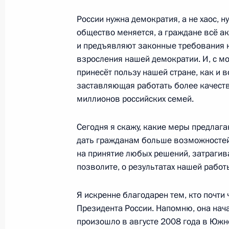
сторонников
России нужна демократия, а не хаос, н
6 февраля 2012 года, 17:00
Московская обла
общество меняется, а граждане всё 
и предъявляют законные требования к 
взросления нашей демократии. И, с мо
18 января 2012 года, среда
принесёт пользу нашей стране, как и 
заставляющая работать более качеств
Совещание по экономическим воп
миллионов российских семей.
18 января 2012 года, 15:30
Московская обла
Сегодня я скажу, какие меры предлаг
дать гражданам больше возможностей 
на принятие любых решений, затрагива
22 декабря 2011 года, четверг
позволите, о результатах нашей работ
Послание Президента Федерально
Я искренне благодарен тем, кто почти
22 декабря 2011 года, 13:00
Москва, Кремл
Президента России. Напомню, она нача
произошло в августе 2008 года в Южно