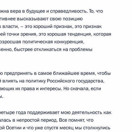
ужна вера в будущее и справедливость. То, что
сть, Горки
активнее высказывают свою позицию
власти, – это хороший признак, это признак
ей точки зрения, это хорошая тенденция, которая
возросшая политическая конкуренция,
енно, быстрее откликаться на проблемы
росам
5
4м
сть, Горки
аю предпринять в самое ближайшее время, чтобы
влиять на политику Российского государства,
ющих их права и интересы. Но сначала, если
ы.
му Собранию
:
5
 четыре года поддерживает мою деятельность как
ь
лась в непростой период. Все помнят, что
й Осетии и что уже спустя месяц мы столкнулись