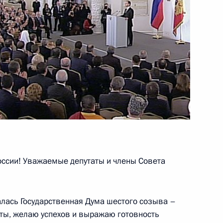
ть Президента России
:
24
:
3
ссии! Уважаемые депутаты и члены Совета
4
56м
алась Государственная Дума шестого созыва –
ты, желаю успехов и выражаю готовность