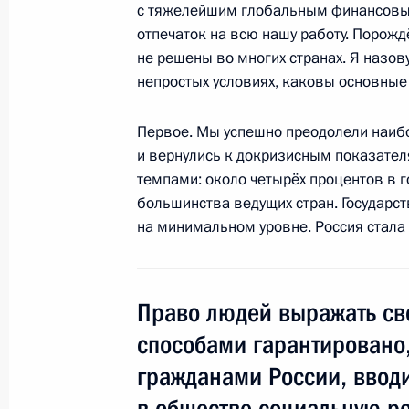
с тяжелейшим глобальным финансовым
17 декабря 2011 года, суббота
отпечаток на всю нашу работу. Порож
не решены во многих странах. Я назову
Встреча с активом партии «Единая 
непростых условиях, каковы основные 
17 декабря 2011 года, 14:30
Московская обл
Первое. Мы успешно преодолели наиб
и вернулись к докризисным показател
13 декабря 2011 года, вторник
темпами: около четырёх процентов в г
большинства ведущих стран. Государст
Встреча с лидерами парламентских
на минимальном уровне. Россия стала
13 декабря 2011 года, 17:00
Московская обл
Право людей выражать св
2 декабря 2011 года, пятница
способами гарантировано
Обращение к гражданам России
гражданами России, вводи
в обществе социальную р
2 декабря 2011 года, 04:00