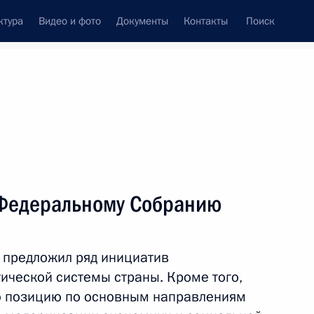
ктура
Видео и фото
Документы
Контакты
Поиск
венный Совет
Совет Безопасности
Комиссии и советы
леграммы
Сведения о Президенте
май, 2012
Встречи с представителями сообществ
 Федеральному Собранию
Пресс-конференции
Интервью
, предложил ряд инициатив
Статьи
ической системы страны. Кроме того,
ою позицию по основным направлениям