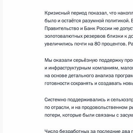
23 ноября 2011 года, среда
Заявление Президента в связи с си
Кризисный период показал, что накопл
было и остаётся разумной политикой.
вокруг системы ПРО стран НАТО в 
Правительство и Банк России не допу
23 ноября 2011 года, 16:00
Московская обла
золотовалютных резервов близки к до
увеличились почти на 80 процентов. Р
21 ноября 2011 года, понедельник
Мы оказали серьёзную поддержку пр
и инфраструктурным компаниям, малом
Встреча с журналистами Южного и 
на основе детального анализа програ
федеральных округов
готовности сохранять и создавать нов
21 ноября 2011 года, 18:30
Ростов-на-Дону
Системно поддерживались и сельхозпр
по отрасли, и на продовольственном 
потери, которые были связаны с засух
Встреча с офицерами Южного воен
21 ноября 2011 года, 14:00
Владикавказ
Число безработных за последние два г