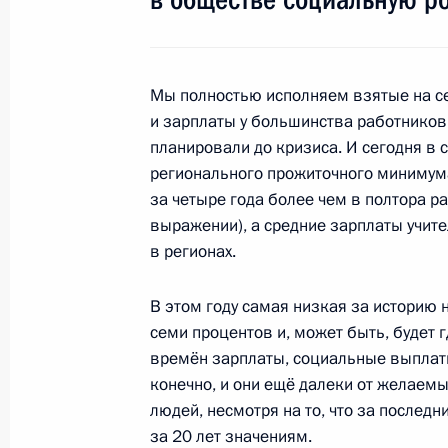
29 ноября 2011 года, вторник
Мы полностью исполняем взятые на с
и зарплаты у большинства работников
Совещание с руководством Вооруж
планировали до кризиса. И сегодня в 
29 ноября 2011 года, 14:30
регионального прожиточного минимума
за четыре года более чем в полтора ра
выражении), а средние зарплаты учит
в регионах.
28 ноября 2011 года, понедельник
Встреча с представителями малого
В этом году самая низкая за историю
«Единая Россия»
семи процентов и, может быть, будет 
времён зарплаты, социальные выплаты
28 ноября 2011 года, 18:00
Екатеринбург
конечно, и они ещё далеки от желаем
людей, несмотря на то, что за послед
за 20 лет значениям.