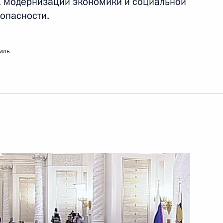
, модернизации экономики и социальной
опасности.
ть следующие материалы
мль
Российской Федерации
8
6м
ства
1