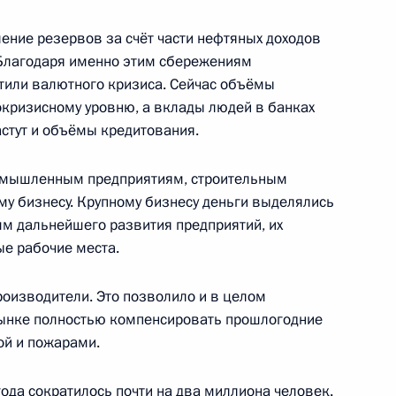
туацией, которая сложилась
ение резервов за счёт части нефтяных доходов
1
10м
 Благодаря именно этим сбережениям
Европе
стили валютного кризиса. Сейчас объёмы
сть, Горки
кризисному уровню, а вклады людей в банках
астут и объёмы кредитования.
омышленным предприятиям, строительным
у бизнесу. Крупному бизнесу деньги выделялись
Северо-Кавказского
6
44м
мм дальнейшего развития предприятий, их
ые рабочие места.
оизводители. Это позволило и в целом
рынке полностью компенсировать прошлогодние
ой и пожарами.
ного округа
3
ода сократилось почти на два миллиона человек.