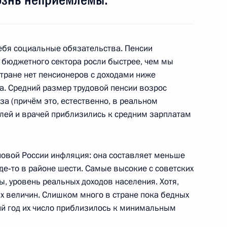
ебя социальные обязательства. Пенсии
 бюджетного сектора росли быстрее, чем мы
ённых Сил
1
9м
стране нет пенсионеров с доходами ниже
. Средний размер трудовой пенсии возрос
за (причём это, естественно, в реальном
елей и врачей приблизились к средним зарплатам
 бизнеса и активом партии
4
 новой России инфляция: она составляет меньше
где‑то в районе шести. Самые высокие с советских
, уровень реальных доходов населения. Хотя,
ых величин. Слишком много в стране пока бедных
ний год их число приблизилось к минимальным