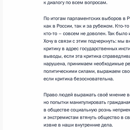
к диалогу по всем вопросам.
23 марта 2012 года, пятница
По итогам парламентских выборов в 
как в России, так и за рубежом. Кто‑то
Конференция Российского совета 
кто‑то – совсем не доволен. Так было
23 марта 2012 года, 14:00
Москва
Хочу в связи с этим подчеркнуть: мы
критику в адрес государственных инст
выводы, если эта критика справедлив
2 марта 2012 года, пятница
нарушена, принимаем необходимые ре
политическими силами, выражаем сво
Обращение к гражданам России
если критика безосновательна.
2 марта 2012 года, 04:00
Право людей выражать своё мнение в
но попытки манипулировать гражданам
в обществе социальную рознь неприе
6 февраля 2012 года, понедельник
и экстремистам втянуть общество в с
Встреча с представителями Общест
извне в наши внутренние дела.