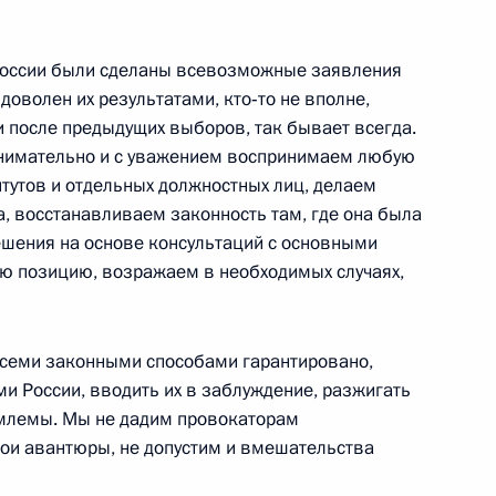
России были сделаны всевозможные заявления
 доволен их результатами, кто‑то не вполне,
по международным делам
7
28м
 и после предыдущих выборов, так бывает всегда.
 внимательно и с уважением воспринимаем любую
итутов и отдельных должностных лиц, делаем
а, восстанавливаем законность там, где она была
шения на основе консультаций с основными
ю позицию, возражаем в необходимых случаях,
1
3м
семи законными способами гарантировано,
и России, вводить их в заблуждение, разжигать
млемы. Мы не дадим провокаторам
вои авантюры, не допустим и вмешательства
венного комитета
7
13м