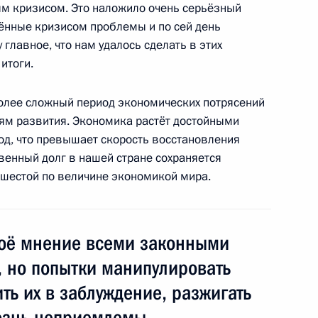
 кризисом. Это наложило очень серьёзный
дённые кризисом проблемы и по сей день
 главное, что нам удалось сделать в этих
Россия»
13
33м
итоги.
асть, Горки
олее сложный период экономических потрясений
ям развития. Экономика растёт достойными
од, что превышает скорость восстановления
венный долг в нашей стране сохраняется
 партий
1
4м
 шестой по величине экономикой мира.
асть, Горки
оё мнение всеми законными
, но попытки манипулировать
ть их в заблуждение, разжигать
1
4м
ознь неприемлемы.