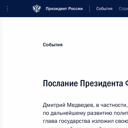
Президент России
События
Стру
Президент
Администрация
Государст
Новости
Стенограммы
Поездки
Те
События
Рубрикация материалов
Все материалы
Послание Президента
Послания Федеральному Собранию
Заявления по важнейшим вопросам
Дмитрий Медведев, в частности
Совещания, заседания, рабочие встречи
по дальнейшему развитию полит
Речи и обращения
глава государства изложил св