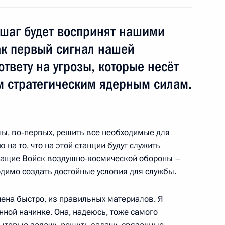
 шаг будет воспринят нашими
Северо-Кавказского
6
44м
к первый сигнал нашей
ответу на угрозы, которые несёт
м стратегическим ядерным силам.
ного округа
3
ы, во‑первых, решить все необходимые для
 на то, что на этой станции будут служить
жащие Войск воздушно-космической обороны –
одимо создать достойные условия для службы.
ого федерального округа
:
ена быстро, из правильных материалов. Я
4
ной начинке. Она, надеюсь, тоже самого