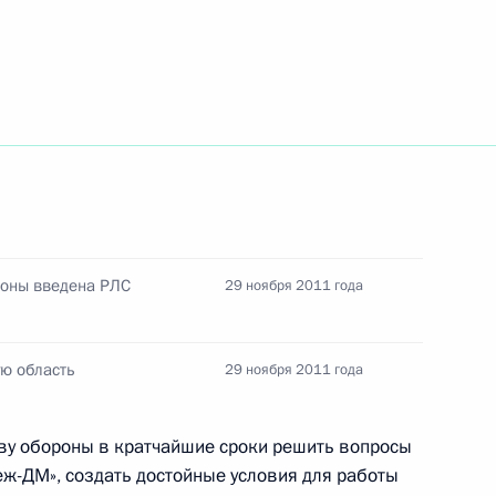
ть следующие материалы
ства
1
роны введена РЛС
29 ноября 2011 года
ть Президента России
:
24
ую область
29 ноября 2011 года
тву обороны в кратчайшие сроки решить вопросы
ж-ДМ», создать достойные условия для работы