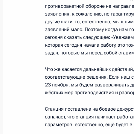
противоракетной обороне не направле
заявления, к сожалению, не гарантиру
другие шаги, то, естественно, мы к ни
28 ноября 2011 года, понедельник
заявлений мало. Поэтому когда нам гов
сегодня сказать следующее: «Уважаем
Встреча с представителями малого
которая сегодня начала работу, это тож
«Единая Россия»
задач, которые мы перед собой ставим
28 ноября 2011 года, 18:00
Екатеринбург
Что же касается дальнейших действий, 
соответствующие решения. Если наш си
23 ноября 2011 года, среда
23 ноября, мы будем разворачивать д
жёстких мер противодействия и разво
Заявление Президента в связи с си
вокруг системы ПРО стран НАТО в 
Станция поставлена на боевое дежурст
23 ноября 2011 года, 16:00
Московская обла
означает, что станция начинает работ
параметров, естественно, ещё будет в