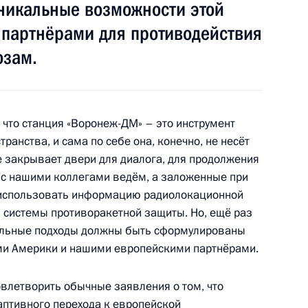
уникальные возможности этой
 партнёрами для противодействия
 партий
1
4м
озам.
асть, Горки
, что станция «Воронеж-ДМ» – это инструмент
ранства, и сама по себе она, конечно, не несёт
е закрывает двери для диалога, для продолжения
1
4м
 с нашими коллегами ведём, а заложенные при
 использовать информацию радиолокационной
 системы противоракетной защиты. Но, ещё раз
тельные подходы должны быть сформулированы
и Америки и нашими европейскими партнёрами.
ённых Сил
1
9м
овлетворить обычные заявления о том, что
аптивного перехода к европейской