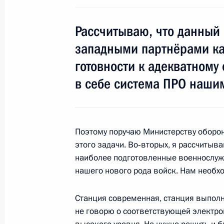
21 ноября 2011 года, понедельник
Рассчитываю, что данный
Встреча с журналистами Южного и 
западными партнёрами ка
федеральных округов
готовности к адекватному 
21 ноября 2011 года, 18:30
Ростов-на-Дону
в себе система ПРО наши
Встреча с офицерами Южного воен
21 ноября 2011 года, 14:00
Владикавказ
Поэтому поручаю Министерству оборон
этого задачи. Во‑вторых, я рассчитываю
наиболее подготовленные военнослу
нашего нового рода войск. Нам необх
19 ноября 2011 года, суббота
Встреча с журналистами Приволжск
Станция современная, станция выполн
не говорю о соответствующей электрон
19 ноября 2011 года, 18:00
Уфа