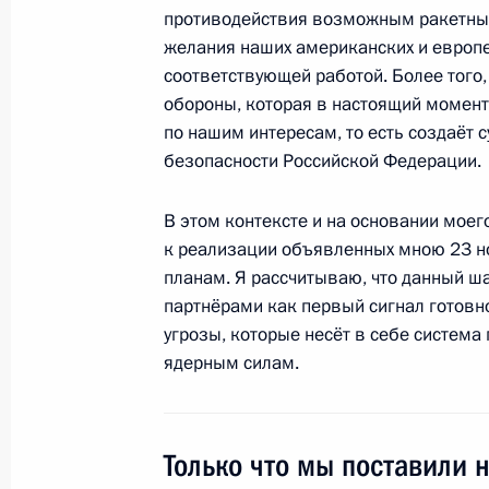
Совещание по экономическим воп
противодействия возможным ракетным
желания наших американских и европе
18 января 2012 года, 15:30
Московская обла
соответствующей работой. Более того
обороны, которая в настоящий момент
по нашим интересам, то есть создаёт
22 декабря 2011 года, четверг
безопасности Российской Федерации.
Послание Президента Федерально
В этом контексте и на основании мое
22 декабря 2011 года, 13:00
Москва, Кремл
к реализации объявленных мною 23 
планам. Я рассчитываю, что данный ш
партнёрами как первый сигнал готовно
17 декабря 2011 года, суббота
угрозы, которые несёт в себе систем
ядерным силам.
Встреча с активом партии «Единая 
17 декабря 2011 года, 14:30
Московская обл
Только что мы поставили 