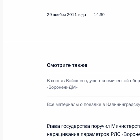
29 ноября 2011 года
14:30
Показа
Утверждён новый состав Правитель
21 мая 2012 года, 14:00
Москва, Кремль
Смотрите также
В состав Войск воздушно-космической обо
7 мая 2012 года, понедельник
«Воронеж-ДМ»
Владимир Путин вступил в должнос
Все материалы о поездке в Калининградск
7 мая 2012 года, 12:30
Москва, Кремль
Глава государства поручил Министерс
наращивания параметров РЛС «Вороне
26 апреля 2012 года, четверг