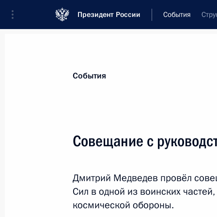
Президент России
События
Стру
Президент
Администрация
Государст
Новости
Стенограммы
Поездки
Те
События
Рубрикация материалов
Все материалы
Совещание с руководс
Послания Федеральному Собранию
Заявления по важнейшим вопросам
Дмитрий Медведев провёл сове
Совещания, заседания, рабочие встречи
Сил в одной из воинских частей
Речи и обращения
космической обороны.