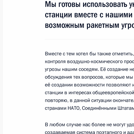
Мы готовы использовать 
13 декабря 2011 года, вторник
станции вместе с нашими
Встреча с лидерами парламентских
возможным ракетным угр
13 декабря 2011 года, 17:00
Московская обл
Вместе с тем хотел бы также отметить
2 декабря 2011 года, пятница
контроля воздушно-космического прост
угрозы нашим соседям. Её создание н
Обращение к гражданам России
обсуждения тех вопросов, которые мы
2 декабря 2011 года, 04:00
её создании возможности позволяют
станции в интересах общеевропейской
повторяю, в данной ситуации оконча
странами НАТО, Соединёнными Штатам
29 ноября 2011 года, вторник
Совещание с руководством Вооруж
В любом случае нас более не могут уд
создаваемая система поэтапного и ад
29 ноября 2011 года, 14:30