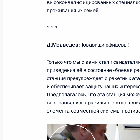
высококвалифицированных специалист
Интервью российским телеканалам
проживания их семей.
26 апреля 2012 года, 14:00
Москва
* * *
Д.Медведев:
Товарищи офицеры!
24 апреля 2012 года, вторник
Только что мы с вами стали свидетел
Расширенное заседание Госсовета
приведения её в состояние «боевая ра
24 апреля 2012 года, 13:00
Москва, Кремль
станция предупреждает о ракетных ата
и обеспечивает защиту наших интерес
Предполагалось, что эта станция может
23 марта 2012 года, пятница
выстраивались правильные отношения
элемента совместной системы против
Конференция Российского совета 
23 марта 2012 года, 14:00
Москва