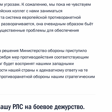
росам
5
4м
 угрозам. К сожалению, мы пока не чувствуем
йских коллег с нами заниматься
сть, Горки
, та система европейской противоракетной
 разворачивается, она очевидным образом бьёт
 существенные проблемы для обеспечения
му Собранию
:
5
го решения Министерство обороны приступило
ь
ноября
мер
противодействия соответствующим
аг будет воспринят нашими западными
сти нашей страны к адекватному ответу на те
а противоракетной обороны нашим стратегическим
Россия»
13
33м
асть, Горки
нашу РЛС на боевое дежурство.