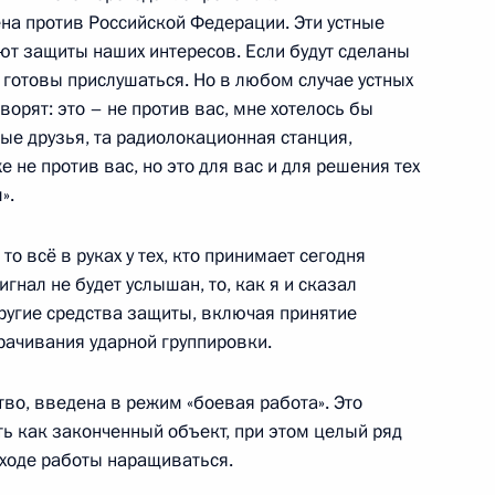
на против Российской Федерации. Эти устные
ют защиты наших интересов. Если будут сделаны
м готовы прислушаться. Но в любом случае устных
орят: это – не против вас, мне хотелось бы
ые друзья, та радиолокационная станция,
 бизнеса и активом партии
4
е не против вас, но это для вас и для решения тех
».
то всё в руках у тех, кто принимает сегодня
гнал не будет услышан, то, как я и сказал
ругие средства защиты, включая принятие
рачивания ударной группировки.
туацией, которая сложилась
1
10м
Европе
во, введена в режим «боевая работа». Это
сть, Горки
ать как законченный объект, при этом целый ряд
 ходе работы наращиваться.