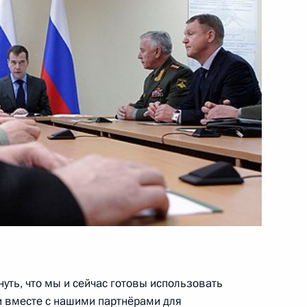
1
3м
венного комитета
7
13м
сть, Горки
уть, что мы и сейчас готовы использовать
и вместе с нашими партнёрами для