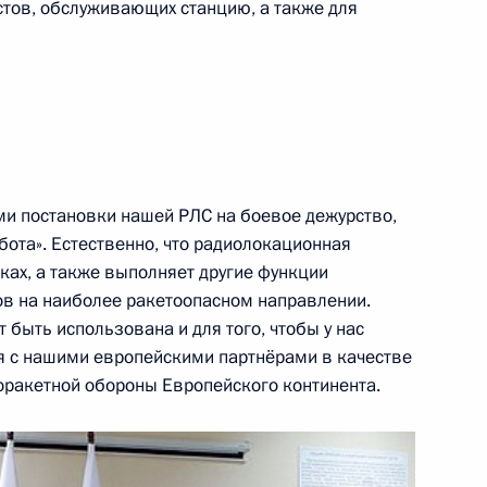
ов, обслуживающих станцию, а также для
:
3
ями постановки нашей РЛС на боевое дежурство,
4
56м
бота». Естественно, что радиолокационная
ках, а также выполняет другие функции
ов на наиболее ракетоопасном направлении.
 быть использована и для того, чтобы у нас
 с нашими европейскими партнёрами в качестве
оракетной обороны Европейского континента.
по международным делам
7
28м