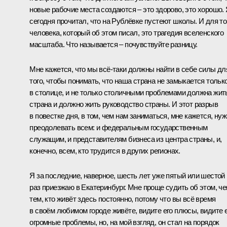
новые рабочие места создаются – это здорово, это хорошо.
сегодня прочитал, что на Рублёвке пустеют школы. И для то
человека, который об этом писал, это трагедия вселенского
масштаба. Что называется – почувствуйте разницу.
Мне кажется, что мы всё‑таки должны найти в себе силы дл
того, чтобы понимать, что наша страна не замыкается тольк
в столице, и не только столичными проблемами должна жит
страна и должно жить руководство страны. И этот разрыв
в повестке дня, в том, чем нам заниматься, мне кажется, ну
преодолевать всем: и федеральным государственным
служащим, и представителям бизнеса из центра страны, и,
конечно, всем, кто трудится в других регионах.
Я за последние, наверное, шесть лет уже пятый или шестой
раз приезжаю в Екатеринбург. Мне проще судить об этом, ч
тем, кто живёт здесь постоянно, потому что вы всё время
в своём любимом городе живёте, видите его плюсы, видите 
огромные проблемы, но, на мой взгляд, он стал на порядок