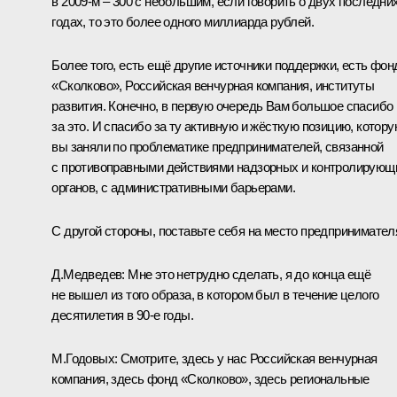
в 2009-м – 300 с небольшим, если говорить о двух последни
годах, то это более одного миллиарда рублей.
Более того, есть ещё другие источники поддержки, есть фон
«Сколково», Российская венчурная компания, институты
развития. Конечно, в первую очередь Вам большое спасибо
за это. И спасибо за ту активную и жёсткую позицию, котор
вы заняли по проблематике предпринимателей, связанной
с противоправными действиями надзорных и контролирующ
органов, с административными барьерами.
С другой стороны, поставьте себя на место предпринимател
Д.Медведев:
Мне это нетрудно сделать, я до конца ещё
не вышел из того образа, в котором был в течение целого
десятилетия в 90-е годы.
М.Годовых:
Смотрите, здесь у нас Российская венчурная
компания, здесь фонд «Сколково», здесь региональные