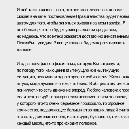
Я всё‑таки надеюсь на то, что постановление, о котором я
сказал вначале, постановление Правительства будет перв
шагом для того, чтобы заняться выравниванием тарифа. Я
не обещаю, что оно будет универсальным средством,
но надеюсь, что всё‑таки окажется достаточно действенным
Поживём – увидим. В конце концов, будем корректировать
дальше.
И одна полуфилософская тема, которую Вы затронули,
по поводу того, как оценивать текущую жизнь, текущую
ситуацию, вспомнили одного зрелого избирателя. Жизнь так
штука, когда думаешь о том, что было. В общем и целом все
понимают, что есть движение вперёд. Любого человека спро
если речь не идёт о закоренелом пессимисте или человеке,
у которого что‑то очень серьёзное произошло, то огромное
количество, подавляющее большинство наших людей счита
что есть движение вперёд, и это видно, буквально, так сказа
каждый месяц что‑то происходит полезное.