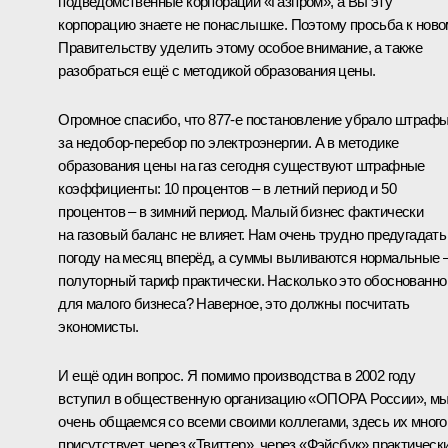
подведомственные корпорации «Газпром», а Вы эту
корпорацию знаете не понаслышке. Поэтому просьба к нов
Правительству уделить этому особое внимание, а также
разобраться ещё с методикой образования цены.
Огромное спасибо, что 877-е постановление убрало штраф
за недобор-перебор по электроэнергии. А в методике
образования цены на газ сегодня существуют штрафные
коэффициенты: 10 процентов – в летний период и 50
процентов – в зимний период. Малый бизнес фактически
на газовый баланс не влияет. Нам очень трудно предугадать
погоду на месяц вперёд, а суммы выливаются нормальные 
полуторный тариф практически. Насколько это обоснованно
для малого бизнеса? Наверное, это должны посчитать
экономисты.
И ещё один вопрос. Я помимо производства в 2002 году
вступил в общественную организацию «ОПОРА России», м
очень общаемся со всеми своими коллегами, здесь их много
присутствует, через «Твиттер», через «Фэйсбук» практическ