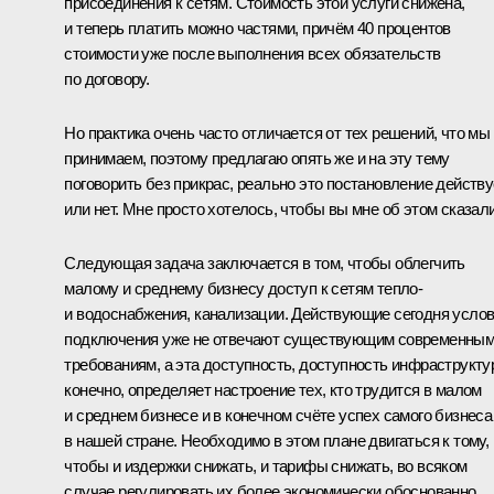
присоединения к сетям. Стоимость этой услуги снижена,
и теперь платить можно частями, причём 40 процентов
стоимости уже после выполнения всех обязательств
по договору.
Но практика очень часто отличается от тех решений, что мы
принимаем, поэтому предлагаю опять же и на эту тему
поговорить без прикрас, реально это постановление действу
или нет. Мне просто хотелось, чтобы вы мне об этом сказали
Следующая задача заключается в том, чтобы облегчить
малому и среднему бизнесу доступ к сетям тепло-
и водоснабжения, канализации. Действующие сегодня усло
подключения уже не отвечают существующим современны
требованиям, а эта доступность, доступность инфраструкту
конечно, определяет настроение тех, кто трудится в малом
и среднем бизнесе и в конечном счёте успех самого бизнеса
в нашей стране. Необходимо в этом плане двигаться к тому,
чтобы и издержки снижать, и тарифы снижать, во всяком
случае регулировать их более экономически обоснованно.