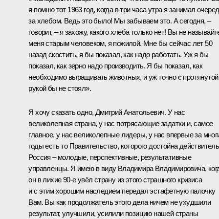
я помню тот 1963 год, когда в три часа утра я занимал очере
за хлебом. Ведь это было! Мы забываем это. А сегодня, –
говорит, – я захожу, какого хлеба только нет! Вы не называйт
меня старым человеком, я пожилой. Мне бы сейчас лет 50
назад скостить, я бы показал, как надо работать. Уж я бы
показал, как зерно надо производить. Я бы показал, как
необходимо выращивать животных, и уж точно с протянутой
рукой бы не стоял».
Я хочу сказать одно, Дмитрий Анатольевич. У нас
великолепная страна, у нас потрясающие задатки и, самое
главное, у нас великолепные лидеры, у нас впервые за мног
годы есть то Правительство, которого достойна действител
Россия – молодые, перспективные, результативные
управленцы. Я имею в виду Владимира Владимировича, ког
он в лихие 90-е увёл страну из этого страшного кризиса
и с этим хорошим наследием передал эстафетную палочку
Вам. Вы как продолжатель этого дела ничем не ухудшили
результат, улучшили, усилили позицию нашей страны