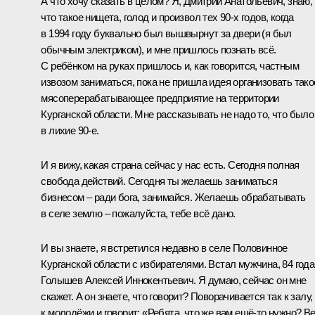
А что хочу сказать в целом? Я, Дмитрий Анатольевич, знаю,
что такое нищета, голод и произвол тех 90-х годов, когда
в 1994 году буквально был вышвырнут за двери (я был
обычным электриком), и мне пришлось познать всё.
С ребёнком на руках пришлось и, как говорится, частным
извозом заниматься, пока не пришла идея организовать тако
мясоперерабатывающее предприятие на территории
Курганской области. Мне рассказывать не надо то, что было
в лихие 90-е.
И я вижу, какая страна сейчас у нас есть. Сегодня полная
свобода действий. Сегодня ты желаешь заниматься
бизнесом – ради бога, занимайся. Желаешь обрабатывать
в селе землю – пожалуйста, тебе всё дано.
И вы знаете, я встретился недавно в селе Половинное
Курганской области с избирателями. Встал мужчина, 84 года
Голышев Алексей Иннокентьевич. Я думаю, сейчас он мне
скажет. А он знаете, что говорит? Поворачивается так к залу,
к молодёжи и говорит: «Ребята, что же вам ещё‑то нужно? В