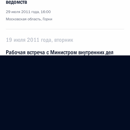
ведомств
29 июля 2011 года, 16:00
Московская область, Горки
19 июля 2011 года, вторник
Рабочая встреча с Министром внутренних дел
Рашидом Нургалиевым
19 июля 2011 года, 08:30
Московская область, Горки
4 июля 2011 года, понедельник
Дмитрий Медведев встретился с участниками
заседания Совета Россия – НАТО
4 июля 2011 года, 17:00