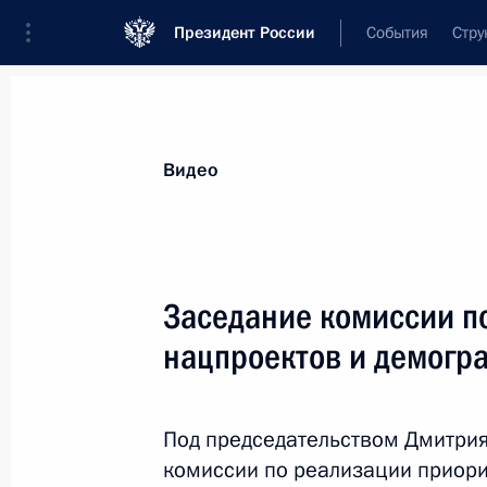
Президент России
События
Стру
Видеозаписи
Фотографии
Аудиозапи
Все материалы
Выступления
Совещан
Видео
Показа
Заседание комиссии п
нацпроектов и демогр
Интервью телеканалу
«Евроньюс»
Под председательством Дмитрия
комиссии по реализации приор