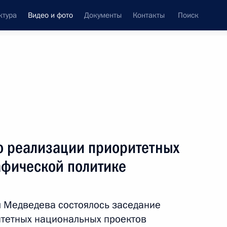
ктура
Видео и фото
Документы
Контакты
Поиск
си
ия, встречи
Встречи со СМИ
сентябрь, 2011
ть следующие материалы
о реализации приоритетных
афической политике
Дмитрий Медведев выступил
на пленарном заседании
 Медведева состоялось заседание
Мирового политического
итетных национальных проектов