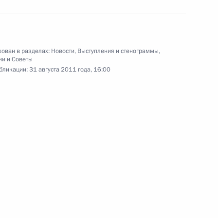
Совещание по вопросу
законодательного
ован в разделах:
Новости
,
Выступления и стенограммы
,
обеспечения системы
ии и Советы
образования
бликации:
31 августа 2011 года, 16:00
18 августа 2011 года
Видео, 18 мин.