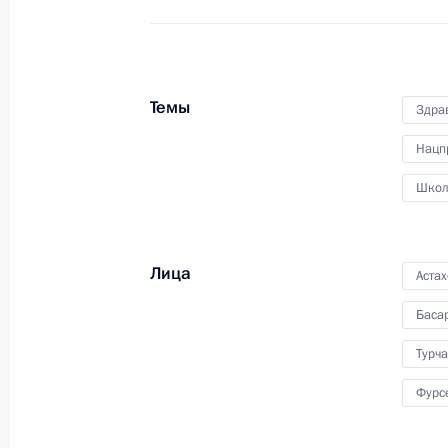
В День знаний Дмитрий Медведев
посетил сельскую школу и открыл
президентское кадетское училище
Темы
Здра
1 сентября 2011 года
Видео, 4 мин.
Нацп
Школ
Лица
Аста
Баса
Турча
Фурс