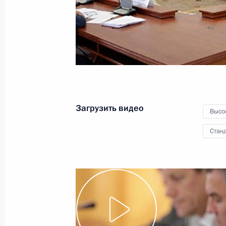
торжествах, посвящённых
Дню города
4 сентября 2011 года
Видео, 7 мин.
Загрузить видео
Высо
Станд
Заявления для прессы