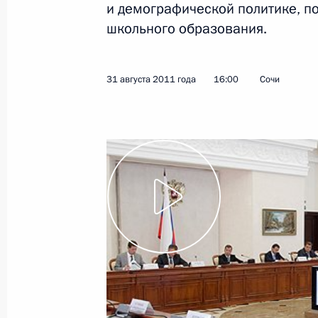
и демографической политике, п
школьного образования.
9 сентября 2011 года
Видео, 8 мин.
31 августа 2011 года
16:00
Сочи
Дмитрий Медведев принял
участие в официальных