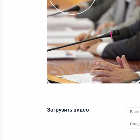
по итогам российско-
таджикистанских
переговоров
2 сентября 2011 года
Видео, 9 мин.
Загрузить видео
Высо
Станд