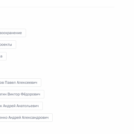
Заседание комиссии
по реализации приоритетных
нацпроектов и демографической
политике
воохранение
31 августа 2011 года
Видео, 14 мин.
роекты
а
хов Павел Алексеевич
ргин Виктор Фёдорович
к Андрей Анатольевич
енко Андрей Александрович