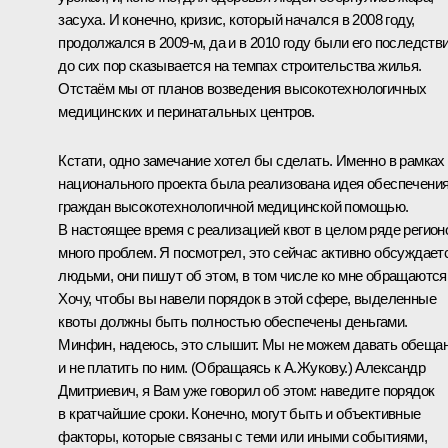
засуха. И конечно, кризис, который начался в 2008 году,
продолжался в 2009-м, да и в 2010 году были его последстви
до сих пор сказывается на темпах строительства жилья.
Отстаём мы от планов возведения высокотехнологичных
медицинских и перинатальных центров.
Кстати, одно замечание хотел бы сделать. Именно в рамках
национального проекта была реализована идея обеспечени
граждан высокотехнологичной медицинской помощью.
В настоящее время с реализацией квот в целом ряде регион
много проблем. Я посмотрел, это сейчас активно обсуждает
людьми, они пишут об этом, в том числе ко мне обращаются
Хочу, чтобы вы навели порядок в этой сфере, выделенные
квоты должны быть полностью обеспечены деньгами.
Минфин, надеюсь, это слышит. Мы не можем давать обеща
и не платить по ним.
(Обращаясь к А.Жукову.)
Александр
Дмитриевич, я Вам уже говорил об этом: наведите порядок
в кратчайшие сроки. Конечно, могут быть и объективные
факторы, которые связаны с теми или иными событиями,