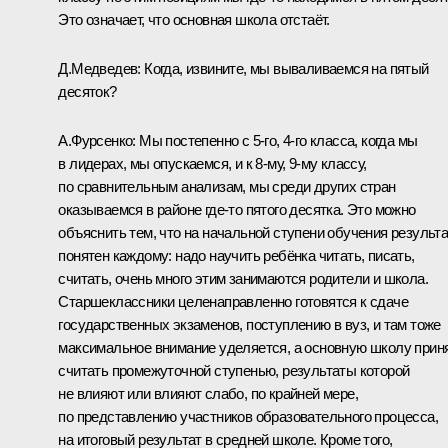
Это означает, что основная школа отстаёт.
Д.Медведев:
Когда, извините, мы вываливаемся на пятый
десяток?
А.Фурсенко:
Мы постепенно с 5-го, 4-го класса, когда мы
в лидерах, мы опускаемся, и к 8-му, 9-му классу,
по сравнительным анализам, мы среди других стран
оказываемся в районе где‑то пятого десятка. Это можно
объяснить тем, что на начальной ступени обучения результа
понятен каждому: надо научить ребёнка читать, писать,
считать, очень много этим занимаются родители и школа.
Старшеклассники целенаправленно готовятся к сдаче
государственных экзаменов, поступлению в вуз, и там тоже
максимальное внимание уделяется, а основную школу прин
считать промежуточной ступенью, результаты которой
не влияют или влияют слабо, по крайней мере,
по представлению участников образовательного процесса,
на итоговый результат в средней школе. Кроме того,