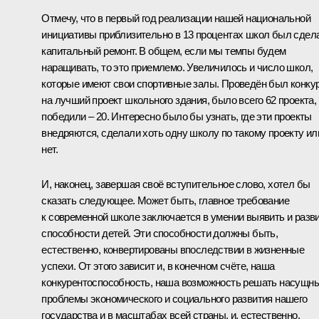
Отмечу, что в первый год реализации нашей национальной
инициативы приблизительно в 13 процентах школ был сдел
капитальный ремонт. В общем, если мы темпы будем
наращивать, то это приемлемо. Увеличилось и число школ,
которые имеют свои спортивные залы. Проведён был конку
на лучший проект школьного здания, было всего 62 проекта,
победили – 20. Интересно было бы узнать, где эти проекты
внедряются, сделали хоть одну школу по такому проекту ил
нет.
И, наконец, завершая своё вступительное слово, хотел бы
сказать следующее. Может быть, главное требование
к современной школе заключается в умении выявить и разв
способности детей. Эти способности должны быть,
естественно, конвертированы впоследствии в жизненные
успехи. От этого зависит и, в конечном счёте, наша
конкурентоспособность, наша возможность решать насущн
проблемы экономического и социального развития нашего
государства и в масштабах всей страны, и, естественно,