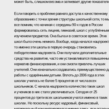
может быть, слишком весома и затмевает другие показатели
Если говорить о проблеме равного доступа к качественному
образованию с точки зрения структуры школьной сети, то м
все помним, что начиная с середины 90-х годов в России
формировалась сеть лицеев, гимназий, школ с углублённым
изучением предметов. Она была и в советское время. Этих
школ было очень немного. Вообще, когда начался нацпроект
то именно эти школы в первую очередь становились
победителями нацпроекта. Они получали дополнительные
средства на развитие, часто им устанавливался повышенны
норматив финансирования, и они смогли привлечь лучших
учителей. Они изначально создавались преимущественно д
работы с одарёнными детьми. Вплоть до 2006 года в этих
школах училось не более 5 процентов от числа всех
школьников. С начала нацпроекта количество таких школ
и учеников в них стало увеличиваться. Сегодня от 25
процентов до трети всех школьников учатся именно в таких
школах. Но поскольку ресурс кадровый, финансовый,
материальный концентрировался именно здесь, все осталь