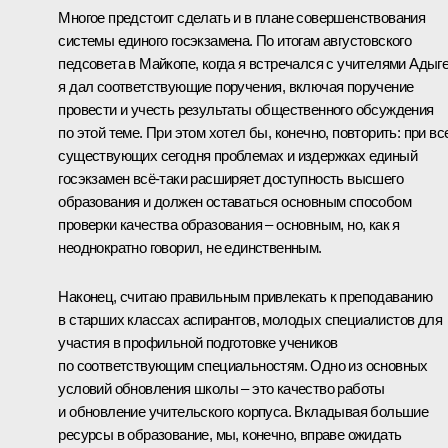
Многое предстоит сделать и в плане совершенствования
системы единого госэкзамена. По итогам августовского
педсовета в Майкопе, когда я встречался с учителями Адыге
я дал соответствующие поручения, включая поручение
провести и учесть результаты общественного обсуждения
по этой теме. При этом хотел бы, конечно, повторить: при вс
существующих сегодня проблемах и издержках единый
госэкзамен всё‑таки расширяет доступность высшего
образования и должен оставаться основным способом
проверки качества образования – основным, но, как я
неоднократно говорил, не единственным.
Наконец, считаю правильным привлекать к преподаванию
в старших классах аспирантов, молодых специалистов для
участия в профильной подготовке учеников
по соответствующим специальностям. Одно из основных
условий обновления школы – это качество работы
и обновление учительского корпуса. Вкладывая большие
ресурсы в образование, мы, конечно, вправе ожидать