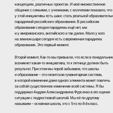
концепциях, различных проектах. И моё множественное
общение с семьями, с учениками, с коллегами показало, что
у этой инициативы есть шанс стать реальной образователь
парадигмой российского образования. В российском
образовании сегодня парадигмы ещё нет, как
и у американского, английского и так далее. Мало у кого
на земном шаре сегодня есть современная парадигма
образования. Это первый момент.
Второй момент. Как‑то мы привыкли, что если в понедельник
возникнет какая‑то инициатива, то к пятнице должен быть
результат. При этом мы порой забываем, что школы
и образование – это гигантская гуманитарная система,
в которой изменение даже одного элемента может повлечь
за собой существенное изменение всей системы. Я бы
поддержал Андрея Александровича Фурсенко в его оценке
ситуации с подростковой школой. Мы её по‑другому
называем – основная школа, это с 5-го по 8-й класс.