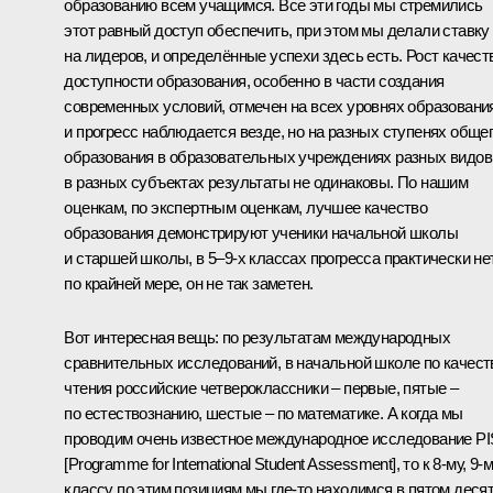
образованию всем учащимся. Все эти годы мы стремились
этот равный доступ обеспечить, при этом мы делали ставку
на лидеров, и определённые успехи здесь есть. Рост качест
доступности образования, особенно в части создания
современных условий, отмечен на всех уровнях образовани
и прогресс наблюдается везде, но на разных ступенях обще
образования в образовательных учреждениях разных видов
в разных субъектах результаты не одинаковы. По нашим
оценкам, по экспертным оценкам, лучшее качество
образования демонстрируют ученики начальной школы
и старшей школы, в 5–9-х классах прогресса практически нет
по крайней мере, он не так заметен.
Вот интересная вещь: по результатам международных
сравнительных исследований, в начальной школе по качест
чтения российские четвероклассники – первые, пятые –
по естествознанию, шестые – по математике. А когда мы
проводим очень известное международное исследование P
[Programme for International Student Assessment], то к 8-му, 9-
классу по этим позициям мы где‑то находимся в пятом десят