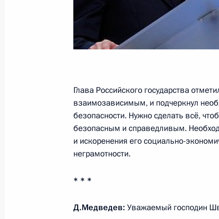
1 марта 2011 года, вторник
1 марта вступил в силу закон «О п
1 марта 2011 года, 12:00
Москва
Глава Российского государства отмети
22 февраля 2011 года, вторник
взаимозависимым, и подчеркнул необ
безопасности. Нужно сделать всё, что
Дмитрий Медведев провёл во Влад
безопасным и справедливым. Необход
Национального антитеррористичес
и искоренения его социально-экономич
22 февраля 2011 года, 16:00
Владикавказ
неграмотности.
* * *
11 февраля 2011 года, пятница
Д.Медведев:
Уважаемый господин Шв
Заседание президиума Госсовета о