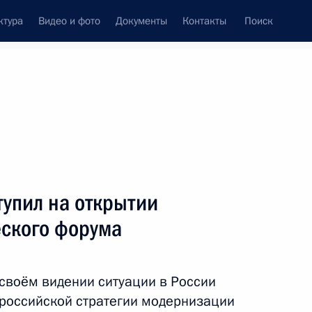
ктура
Видео и фото
Документы
Контакты
Поиск
венный Совет
Совет Безопасности
Комиссии и советы
леграммы
Сведения о Президенте
март, 2011
Встречи с представителями сообществ
упил на открытии
Пресс-конференции
ского форума
Интервью
Статьи
своём видении ситуации в России
 российской стратегии модернизации