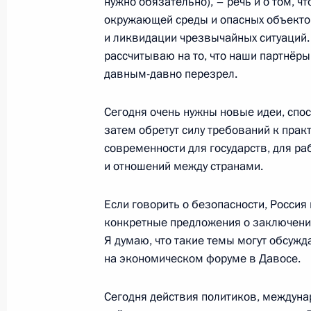
нужно обязательно), – речь и о том, 
«Это теракт, это горе, это трагедия
окружающей среды и опасных объекто
25 января 2011 года, 08:20
Москва
и ликвидации чрезвычайных ситуаций. 
рассчитываю на то, что наши партнёры 
давным-давно перезрел.
24 января 2011 года, понедельник
Сегодня очень нужны новые идеи, спо
Экстренное совещание в связи со 
затем обретут силу требований к прак
Домодедово
современности для государств, для ра
24 января 2011 года, 18:15
Московская обла
и отношений между странами.
Если говорить о безопасности, Росси
конкретные предложения о заключении
13 января 2011 года, четверг
Я думаю, что такие темы могут обсужда
Стенографический отчёт о заседан
на экономическом форуме в Давосе.
по противодействию коррупции
Сегодня действия политиков, междун
13 января 2011 года, 15:00
Москва, Кремль