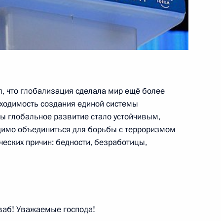
олиции»
1
8м
л, что глобализация сделала мир ещё более
ходимость создания единой системы
бы глобальное развитие стало устойчивым,
икавказе заседание
10
30м
имо объединиться для борьбы с терроризмом
кого комитета
еских причин: бедности, безработицы,
аб! Уважаемые господа!
 мерах по укреплению
3
28м