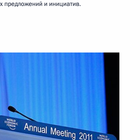
х предложений и инициатив.
ть следующие материалы
зи с ситуацией в Ливии
2
8м
м Юрием Чайкой
1
7м
ть, Горки