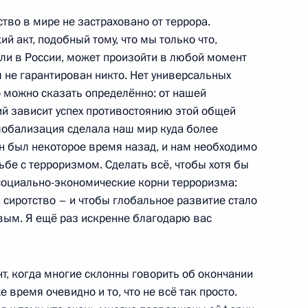
тво в мире не застраховано от террора.
ий акт, подобный тому, что мы только что,
 Бастрыкин доложили
1
9м
или в России, может произойти в любой момент
теракта в Домодедово
я не гарантирован никто. Нет универсальных
о можно сказать определённо: от нашей
ий зависит успех противостоянию этой общей
 глобализация сделала наш мир куда более
 был некоторое время назад, и нам необходимо
бе с терроризмом. Сделать всё, чтобы хотя бы
ссийско-американского
1
 социально-экономические корни терроризма:
, сиротство – и чтобы глобальное развитие стало
вым. Я ещё раз искренне благодарю вас
сть, Горки
т, когда многие склонны говорить об окончании
 время очевидно и то, что не всё так просто.