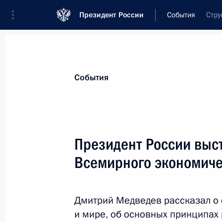
Президент России
События
Стру
Президент
Администрация
Государст
Новости
Стенограммы
Поездки
Те
События
Рубрикация материалов
Все материалы
Президент России выст
Послания Федеральному Собранию
Всемирного экономиче
Заявления по важнейшим вопросам
Совещания, заседания, рабочие встречи
Дмитрий Медведев рассказал о 
Речи и обращения
и мире, об основных принципах