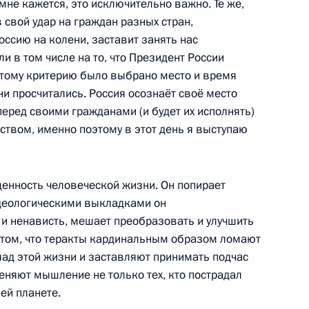
мне кажется, это исключительно важно. Те же,
 свой удар на граждан разных стран,
Россию на колени, заставит занять нас
 в том числе на то, что Президент России
чение безопасности
2
13м
 этому критерию было выбрано место и время
удил с главами министерств
ни просчитались. Россия осознаёт своё место
я
перед своими гражданами (и будет их исполнять)
сть, Горки
твом, именно поэтому в этот день я выступаю
ценность человеческой жизни. Он попирает
деологическими выкладками он
нии по основным вопросам
1
31м
 и ненависть, мешает преобразовать и улучшить
 том, что теракты кардинальным образом ломают
ад этой жизни и заставляют принимать подчас
еняют мышление не только тех, кто пострадал
шей планете.