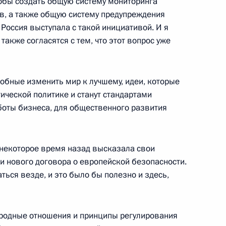
чтобы создать общую систему мониторинга
»
в, а также общую систему предупреждения
Россия выступала с такой инициативой. И я
также согласятся с тем, что этот вопрос уже
собные изменить мир к лучшему, идеи, которые
взрывом в аэропорту
2
3м
тической политике и станут стандартами
боты бизнеса, для общественного развития
сть, Горки
я некоторое время назад высказала свои
 нового договора о европейской безопасности.
ться везде, и это было бы полезно и здесь,
ии Совета
1
43м
ародные отношения и принципы регулирования