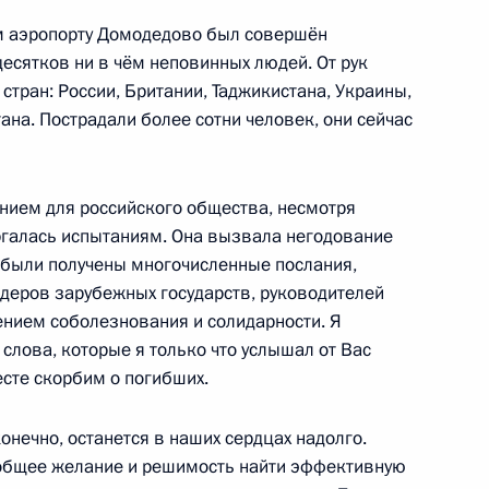
м аэропорту Домодедово был совершён
десятков ни в чём неповинных людей. От рук
стран: России, Британии, Таджикистана, Украины,
ана. Пострадали более сотни человек, они сейчас
ечение безопасности
8
9м
ением для российского общества, несмотря
во
ергалась испытаниям. Она вызвала негодование
были получены многочисленные послания,
деров зарубежных государств, руководителей
нием соболезнования и солидарности. Я
 слова, которые я только что услышал от Вас
мерами безопасности
5
12м
есте скорбим о погибших.
онечно, останется в наших сердцах надолго.
 общее желание и решимость найти эффективную