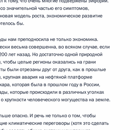
л к тому, что очень многие подвержены эйфории.
рытии Всемирного
3
59м
 со значительной частью его симптомов,
а новая модель роста, экономическое развитие
отелось бы.
оды нам преподносила не только экономика.
 безопасности на транспорте
ски весьма совершенна, во всяком случае, если
3
13м
200 лет назад. Но достаточно одной природной
сть, Горки
, чтобы целые регионы оказались на грани
ты были отрезаны друг от друга, как в прошлые
, крупная авария на нефтяной платформе
ара, которая была в прошлом году в России,
ады, которые происходили в различных уголках
ой безопасности России
1
17м
 о хрупкости человеческого могущества на земле.
льше опасно. И речь не только о том, чтобы
ие климатические переговоры (хотя это сделать