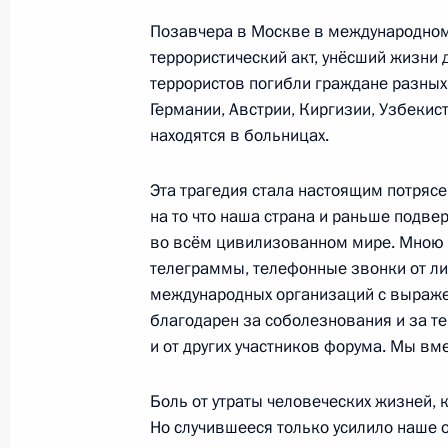
межнационального согласия
Позавчера в Москве в международно
11 февраля 2011 года, 18:30
Уфа
террористический акт, унёсший жизни 
террористов погибли граждане разных 
Германии, Австрии, Киргизии, Узбекист
находятся в больницах.
Дмитрий Медведев проверил обесп
в аэропорту Внуково
Эта трагедия стала настоящим потряс
11 февраля 2011 года, 10:30
Москва, Внуко
на то что наша страна и раньше подв
во всём цивилизованном мире. Мною 
телеграммы, телефонные звонки от ли
международных организаций с выраже
10 февраля 2011 года, четверг
благодарен за соболезнования и за те
Дмитрий Медведев ознакомился с 
и от других участников форума. Мы вм
на железнодорожном транспорте
Боль от утраты человеческих жизней, к
10 февраля 2011 года, 17:00
Москва
Но случившееся только усилило наше