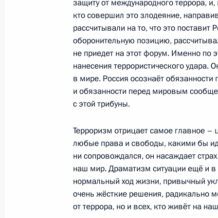
защиту от международного террора, и, 
кто совершил это злодеяние, направив
9 февраля 2011 года, среда
рассчитывали на то, что это поставит 
оборонительную позицию, рассчитывали
Экономическое развитие и обеспе
не приедет на этот форум. Именно по
Курильских островов Президент обс
нанесения террористического удара. О
обороны и регионального развити
в мире. Россия осознаёт обязанности 
9 февраля 2011 года, 16:30
Московская обла
и обязанности перед мировым сообщес
с этой трибуны.
Терроризм отрицает самое главное – 
7 февраля 2011 года, понедельник
любые права и свободы, какими бы и
Стенографический отчёт о совеща
ни сопровождался, он насаждает страх
деятельности МВД
наш мир. Драматизм ситуации ещё и в
нормальный ход жизни, привычный укл
7 февраля 2011 года, 14:30
Москва
очень жёсткие решения, радикально м
от террора, но и всех, кто живёт на на