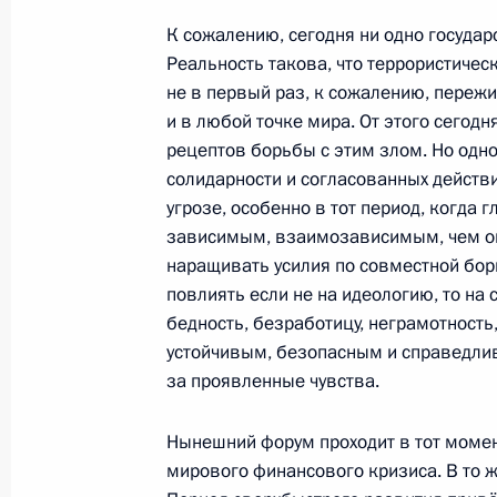
3 февраля 2011 года, четверг
К сожалению, сегодня ни одно государс
Реальность такова, что террористическ
Александр Бортников и Александр
не в первый раз, к сожалению, переж
Президенту о ходе расследования 
и в любой точке мира. От этого сегодн
3 февраля 2011 года, 13:15
Москва
рецептов борьбы с этим злом. Но одн
солидарности и согласованных действ
угрозе, особенно в тот период, когда
28 января 2011 года, пятница
зависимым, взаимозависимым, чем он
наращивать усилия по совместной борь
Подписан закон о ратификации ро
повлиять если не на идеологию, то на
договора о СНВ
бедность, безработицу, неграмотность
устойчивым, безопасным и справедли
28 января 2011 года, 14:00
Московская обла
за проявленные чувства.
Нынешний форум проходит в тот момен
26 января 2011 года, среда
мирового финансового кризиса. В то же