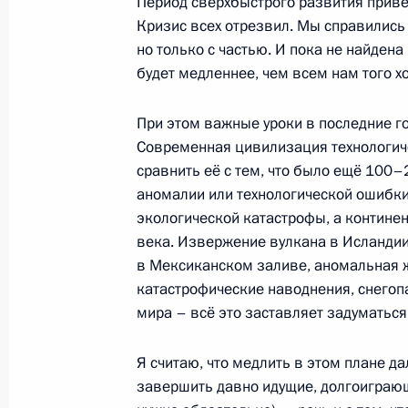
Период сверхбыстрого развития привё
Президент России выступил на отк
Кризис всех отрезвил. Мы справились
экономического форума
но только с частью. И пока не найден
26 января 2011 года, 21:30
Давос
будет медленнее, чем всем нам того х
При этом важные уроки в последние г
Совещание по вопросу обеспечения
Современная цивилизация технологиче
сравнить её с тем, что было ещё 100–
26 января 2011 года, 13:30
Московская обла
аномалии или технологической ошибки
экологической катастрофы, а континен
века. Извержение вулкана в Исландии
25 января 2011 года, вторник
в Мексиканском заливе, аномальная ж
катастрофические наводнения, снегоп
Терроризм остаётся главной угроз
мира – всё это заставляет задуматься
25 января 2011 года, 12:30
Москва
Я считаю, что медлить в этом плане да
завершить давно идущие, долгоиграющ