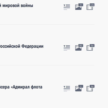
й мировой войны
9
12м
Российской Федерации
60
5м
йсера «Адмирал флота
1
4м