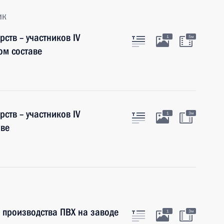
ик
рств – участников IV
1
5м
ом составе
рств – участников IV
1
3м
аве
 производства ПВХ на заводе
1
3м