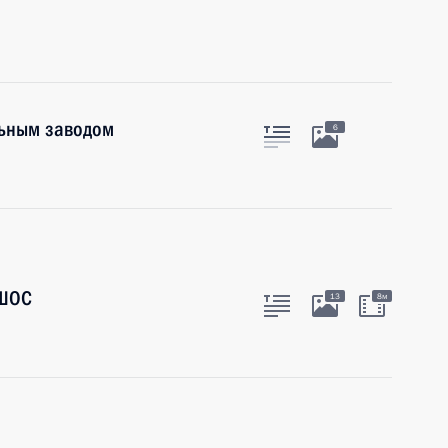
льным заводом
6
 ШОС
13
8м