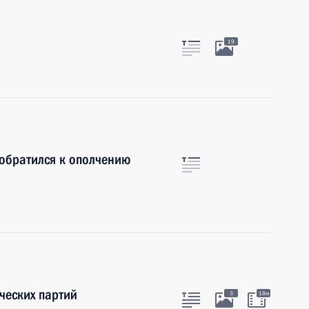
19
обратился к ополчению
ческих партий
3
18м