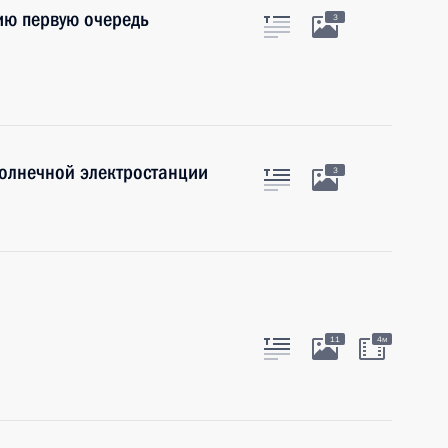
цию первую очередь
3
солнечной электростанции
3
11
4м