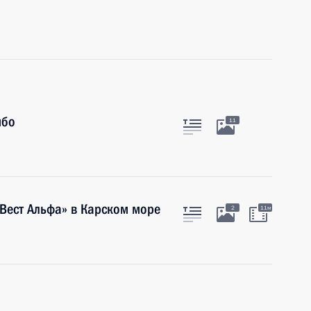
мбо
11
Вест Альфа» в Карском море
2
11м