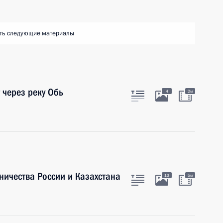
ть следующие материалы
 через реку Обь
4
2м
ничества России и Казахстана
13
5м