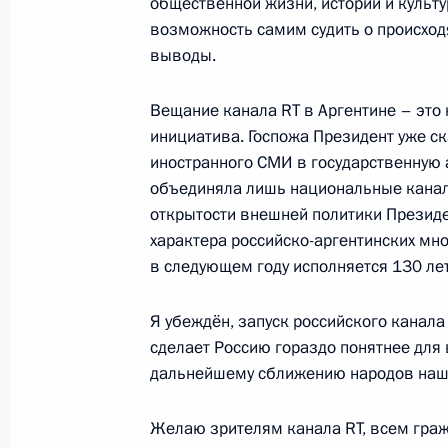
общественной жизни, истории и культ
возможность самим судить о происхо
выводы.
12 ноября 2014 года, среда
Завершено восстановление Саяно
Вещание канала RT в Аргентине – это
инициатива. Госпожа Президент уже с
12 ноября 2014 года, 07:30
Владивосток
иностранного СМИ в государственную а
объединяла лишь национальные канал
открытости внешней политики Президе
11 ноября 2014 года, вторник
характера российско-аргентинских мн
в следующем году исполняется 130 лет
Рабочие заседания лидеров эконо
11 ноября 2014 года, 11:35
Пекин
Я убеждён, запуск российского канал
сделает Россию гораздо понятнее для 
дальнейшему сближению народов наши
10 ноября 2014 года, понедельник
Желаю зрителям канала RT, всем граж
Деловой саммит форума АТЭС