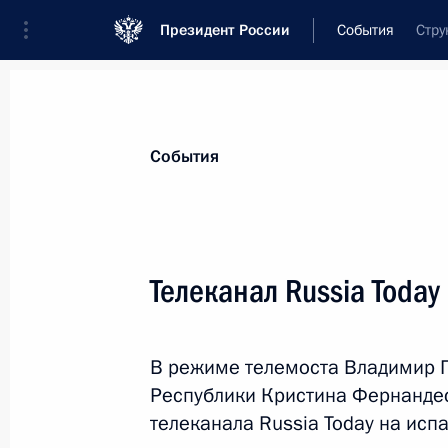
Президент России
События
Стру
Президент
Администрация
Государст
Новости
Стенограммы
Поездки
Те
События
Рубрикация материалов
Все материалы
Телеканал Russia Toda
Послания Федеральному Собранию
Заявления по важнейшим вопросам
В режиме телемоста Владимир П
Совещания, заседания, рабочие встречи
Республики Кристина Фернандес
Речи и обращения
телеканала Russia Today на исп