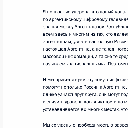
16 октября 2014 года, четверг
Я полностью уверена, что новый канал
по аргентинскому цифровому телевиде
Военный парад «Шаг победителя» в
знания между Аргентинской Республик
освобождения Белграда
всем здесь и многим из тех, кто явля
аргентинцам, узнать настоящую Россию
16 октября 2014 года, 19:30
Сербия
настоящая Аргентина, а не такая, кот
массовой информации, а также те ср
называем «национальными». Поэтому м
Владимиру Путину вручён Орден Рес
16 октября 2014 года, 16:15
Белград
И мы приветствуем эту новую информ
помогут не только России и Аргентине,
ближе узнают друг друга, они могут п
и снизить уровень конфликтности на 
14 октября 2014 года, вторник
устанавливается во многих местах, чт
70-летие МГИМО
Мы согласны с необходимостью разре
14 октября 2014 года, 20:00
Москва, Кремл