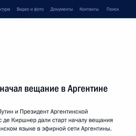
ктура
Видео и фото
Документы
Контакты
Поиск
венный Совет
Совет Безопасности
Комиссии и советы
леграммы
Сведения о Президенте
декабрь, 2014
Встречи с представителями сообществ
y начал вещание в Аргентине
Пресс-конференции
Интервью
утин и Президент Аргентинской
Статьи
 де Киршнер дали старт началу вещания
анском языке в эфирной сети Аргентины.