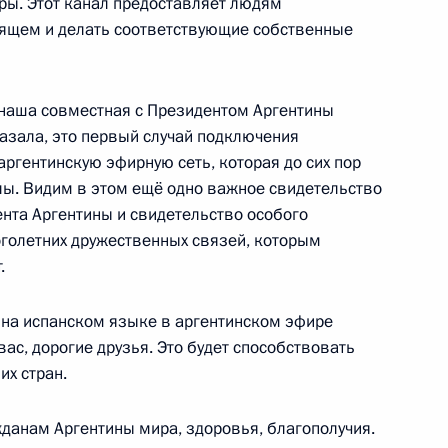
уры. Этот канал предоставляет людям
дящем и делать соответствующие собственные
-Шушенской ГЭС
 наша совместная с Президентом Аргентины
5
10м
казала, это первый случай подключения
ргентинскую эфирную сеть, которая до сих пор
ы. Видим в этом ещё одно важное свидетельство
нта Аргентины и свидетельство особого
оголетних дружественных связей, которым
.
мик форума АТЭС
19
4м
а на испанском языке в аргентинском эфире
вас, дорогие друзья. Это будет способствовать
х стран.
данам Аргентины мира, здоровья, благополучия.
9
36м