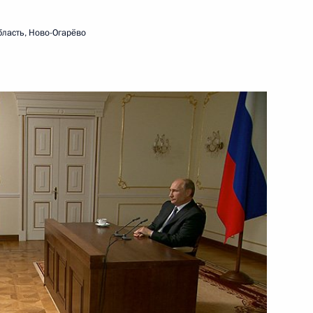
ласть, Ново-Огарёво
ть следующие материалы
 в Антарктиде
4
6м
ь
к
ваненковского месторождения
2
ь
Федерального Собрания
5
41м