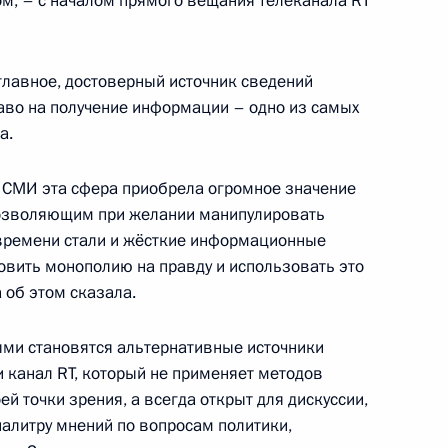
ом, – с началом прямого вещания телеканала RT
му Собранию
:
7
главное, достоверный источник сведений
раво на получение информации – одно из самых
а.
 СМИ эта сфера приобрела огромное значение
 позволяющим при желании манипулировать
7
8м
времени стали и жёсткие информационные
овить монополию на правду и использовать это
а об этом сказала.
ыми становятся альтернативные источники
 канал RT, который не применяет методов
ами иностранных государств
17
9м
й точки зрения, а всегда открыт для дискуссии,
алитру мнений по вопросам политики,