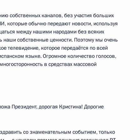
я Героев Отечества
3
3м
ию собственных каналов, без участия больших
И, которые обычно передают новости, используя
аться между нашими народами без всяких
ь наши собственные ценности. Поэтому мы очень
ое телевидение, которое передаётся по всей
 испанском языке. Огромное количество голосов,
ажа
 многосторонность в средствах массовой
2
8м
о Суда
3
8м
пожа Президент, дорогая Кристина! Дорогие
оздравить со знаменательным событием, только