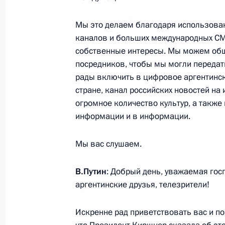
Торжественный приём по случаю Дн
Мы это делаем благодаря использован
9 декабря 2014 года, 19:10
Москва, Кремль
каналов и больших международных СМ
собственные интересы. Мы можем общ
посредников, чтобы мы могли передат
рады включить в цифровое аргентинск
8 декабря 2014 года, понедельник
стране, канал российских новостей на
Приём по случаю 250-летия Эрмит
огромное количество культур, а также
информации и в информации.
8 декабря 2014 года, 21:10
Санкт-Петербург
Мы вас слушаем.
Встреча с судьями Конституционног
В.Путин
: Добрый день, уважаемая гос
8 декабря 2014 года, 16:30
Санкт-Петербург
аргентинские друзья, телезрители!
Искренне рад приветствовать вас и п