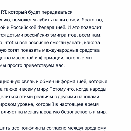
 RT, который будет передаваться
нию, поможет углубить наши связи, братство,
 честь 70-летия
8
3м
ой и Российской Федерацией. И это позволит
ется детьми российских эмигрантов, всем нам,
, чтобы все россияне смогли узнать, какова
орую хотят показать международные средства
едства массовой информации, которые мы
ы просто приветствуем вас.
публики Сербии I степени
ационную связь и обмен информацией, которые
 а также и всему миру. Потому что, когда народы
оделиться этими реалиям с другими народами
мировом уровне, который в настоящее время
о влияет на международную безопасность и мир.
3
6м
шить все конфликты согласно международному
ь