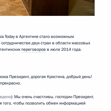
ь
17
6м
ia Today в Аргентине стало возможным
ь
 сотрудничестве двух стран в области массовых
ргентинских
переговоров
в июле 2014 года.
й Дню работника органов
3
6м
пожа Президент, дорогая Кристина, добрый день!
 прекрасно.
ь
ведено
): Мы очень счастливы, господин Президент,
я того, чтобы позволить обмен информацией