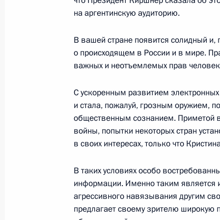
что Президент Киршнер сказала об эт
4 декабря 2014 года, четверг
на аргентинскую аудиторию.
Послание Президента Федерально
В вашей стране появится солидный и, 
4 декабря 2014 года, 13:20
Москва, Кремль
о происходящем в России и в мире. П
важных и неотъемлемых прав человек
20 ноября 2014 года, четверг
С ускоренным развитием электронных
и стала, пожалуй, грозным оружием,
Открытие памятника Александру I
общественным сознанием. Приметой 
20 ноября 2014 года, 16:20
Москва
войны, попытки некоторых стран устан
в своих интересах, только что Кристин
19 ноября 2014 года, среда
В таких условиях особо востребованн
информации. Именно таким является и
Вручение верительных грамот посл
агрессивного навязывания другим свое
19 ноября 2014 года, 14:00
Москва, Кремль
предлагает своему зрителю широкую п