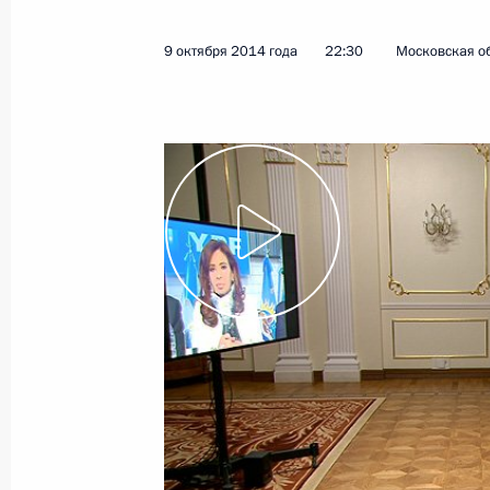
9 октября 2014 года
22:30
Московская об
Показа
Телемост с российской экспедицией
26 декабря 2014 года, 13:50
Москва, Кремл
22 декабря 2014 года, понедельни
Запуск газового промысла № 1 Бо
22 декабря 2014 года, 17:40
Москва, Кремл
Встреча с представителями палат 