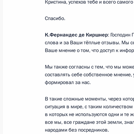
Кристина, успехов тебе и всего самого
10 ноября 2014 года, 10:00
Пекин
Спасибо.
К.Фернандес де Киршнер
: Господин
4 ноября 2014 года, вторник
слова и за Ваши тёплые отзывы. Мы 
Приём по случаю Дня народного ед
Ваше мнение о том, что доступ к инфо
4 ноября 2014 года, 16:00
Москва, Кремль
Мы также согласны с тем, что мы може
составлять себе собственное мнение, у
формировал за нас.
31 октября 2014 года, пятница
В такие сложные моменты, через кото
Встреча с офицерами, назначенн
ситуация в мире, с таким количеством
должности
в которых не используются одни и те 
31 октября 2014 года, 14:10
Москва, Кремл
все мы, все граждане этой земли, зна
народами без посредников.