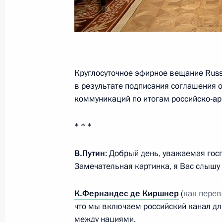
22 декабря 2014 года, 16:45
Москва, Кремл
Вручение государственных наград
Круглосуточное эфирное вещание Russ
22 декабря 2014 года, 14:15
Москва, Кремл
в результате подписания соглашения о
коммуникаций по итогам российско-а
20 декабря 2014 года, суббота
* * *
Торжественный вечер, посвящённы
В.Путин
: Добрый день, уважаемая гос
безопасности
Замечательная картинка, я Вас слышу
20 декабря 2014 года, 17:00
Москва, Кремл
К.Фернандес де Киршнер
(
как пере
что мы включаем российский канал дл
9 декабря 2014 года, вторник
между нациями.