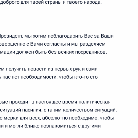
 доброго для твоей страны и твоего народа.
 Президент, мы хотим поблагодарить Вас за Ваши
совершенно с Вами согласны и мы разделяем
инства
рмации должен быть без всяких посредников.
6
5м
м получить новости из первых рук и сами
 нас нет необходимости, чтобы кто‑то его
рые проходит в настоящее время политическая
ыми на высшие командные
5
8м
 ситуаций насилия, с таким количеством ситуаций,
же мерки для всех, абсолютно необходимо, чтобы
ь
ли и могли ближе познакомиться с другими