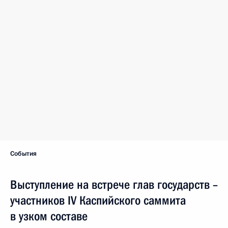
по подготовке документов, выносимых на нынешний
саммит.
Каспийский регион является оазисом мира
и подлинного добрососедства. В основе этой
стабильности – бережное и взвешенное
отношение прикаспийских государств
ко всему, что связано с Каспийским морем,
будь то вопросы безопасности, экономики
или охраны окружающей среды.
Сегодня нам предстоит обсудить результаты этой работы,
наметить приоритеты на ближайшую и более отдалённые
перспективы, принять политическое заявление. В нём
зафиксированы принципы многостороннего
взаимодействия на Каспии, призванные стать