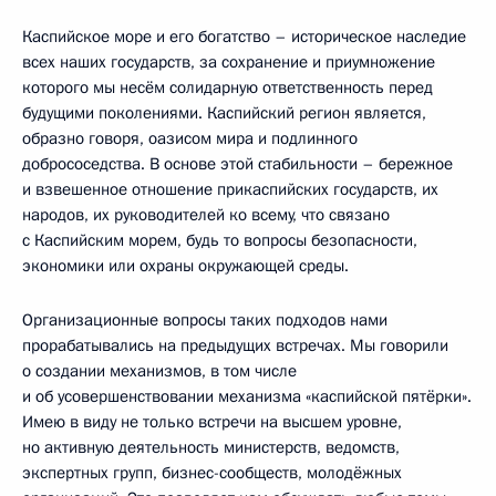
договорённости, которые будут способствовать ещё более
тесной кооперации «каспийской пятёрки».
Ещё раз сердечно приветствую вас в России, в Астрахани.
Уверен, что наша работа будет интересной и полезной.
<…>
Смотрите также
В Астрахани состоялся IV Каспийский саммит
29 сентября 2014 года
Статус материала