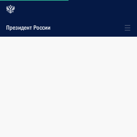
Президент России
Стенограммы
События
Выступление на встрече глав государств –
участников IV Каспийского саммита
в узком составе
29 сентября 2014 года
14:00
Астрахань