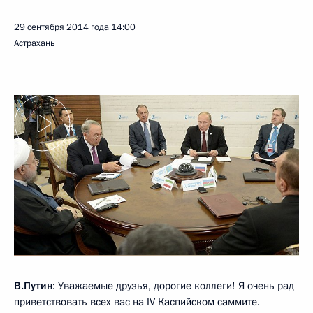
краеугольным камнем будущего базового документа –
конвенции о правовом статусе Каспийского моря.
Убеждён, дальнейшее наращивание сотрудничества пяти
наших государств будет способствовать укреплению
региональной стабильности, повышению эффективности
в борьбе с терроризмом, экстремизмом, оборотом
наркотиков, другими вызовами и угрозами, а также придаст
дополнительную динамику экономическому развитию
наших государств, повысит их конкурентоспособность
на мировых рынках.
Уважаемые коллеги! Повестка дня саммита весьма
насыщенна. Помимо уже упомянутых вопросов правового
режима на Каспии, безопасности и экономики обсудим
меры по развитию сотрудничества в сфере транспорта,
по защите экосистемы Каспийского моря, обменяемся
мнениями по актуальным международным проблемам.
Главное, у всех нас есть твёрдое намерение
и заинтересованность выйти на взаимоприемлемые