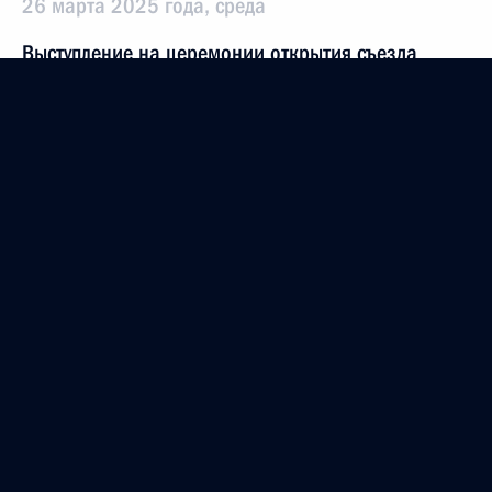
26 марта 2025 года, среда
Выступление на церемонии открытия съезда
«Движения первых»
26 марта 2025 года, 18:40
Москва
8 марта 2025 года, суббота
Поздравление российским женщинам с 8 Марта
8 марта 2025 года, 00:00
27 февраля 2025 года, четверг
Поздравление военнослужащим и ветеранам Сил
специальных операций Вооружённых Сил России