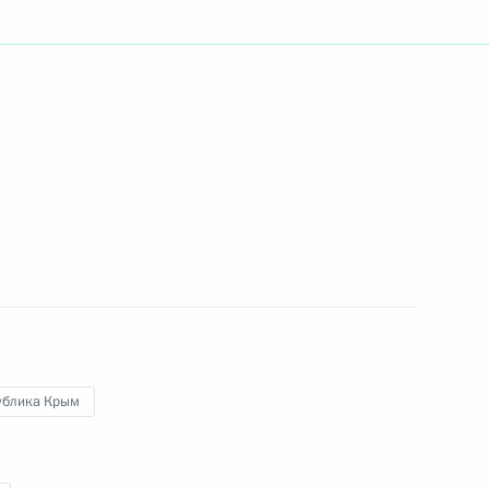
ть следующие материалы
к
ий
1
4м
1
3м
ублика Крым