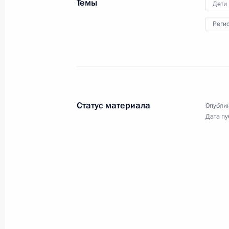
Темы
Дети
18 августа 2025 года, понедельник
Реги
Видеообращение по случаю 180-лет
общества
18 августа 2025 года, 00:00
Статус материала
Опублик
3 августа 2025 года, воскресенье
Дата пу
Видеообращение по случаю Дня ж
3 августа 2025 года, 00:00
27 июля 2025 года, воскресенье
Видеообращение в честь Дня Воен