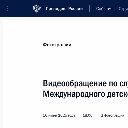
Президент России
События
Стру
Президент
Администрация
Государст
Новости
Стенограммы
Поездки
Те
Фотографии
Рубрикация материалов
Все материалы
Видеообращение по сл
Послания Федеральному Собранию
Международного детско
Заявления по важнейшим вопросам
Совещания, заседания, рабочие встречи
16 июня 2025 года
18:00
1 фотография
Речи и обращения