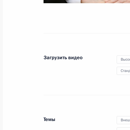
4 июня 2025 года
Видео, 56 мин.
Загрузить видео
Высо
Станд
Темы
Внеш
Встреча с семьями, награждёнными