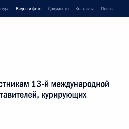
ктура
Видео и фото
Документы
Контакты
Поиск
си
ия, встречи
Встречи со СМИ
июнь, 2025
ть следующие материалы
стникам 13-й международной
ставителей, курирующих
Заседание Совета по реализации
госполитики в сфере поддержки
русского языка и языков народов
России