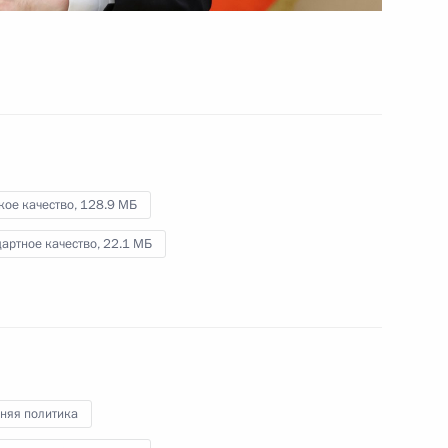
Байконур
2 июня 2025 года
Видео, 5 мин.
кое качество,
128.9 МБ
артное качество,
22.1 МБ
няя политика
 орденом «Родительская слава», и матерями,