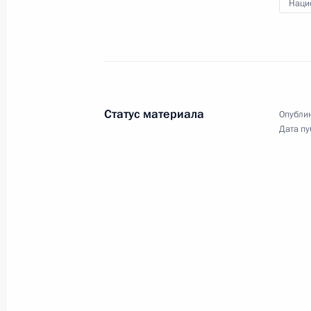
удостоенными почётного звания «
Наци
29 мая 2025 года
Москва, Кремль
Статус материала
Опублик
Дата пу