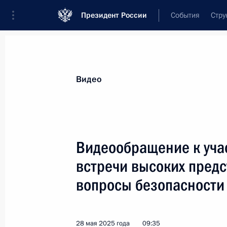
Президент России
События
Стру
Видеозаписи
Фотографии
Аудиозапи
Все материалы
Выступления
Совещан
Видео
Показа
Видеообращение к уча
встречи высоких пред
вопросы безопасности
Заседание Совета
по стратегическому
развитию и национальным
28 мая 2025 года
09:35