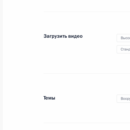
8 марта 2025 года
Видео, 4 мин.
Загрузить видео
Высо
Станд
Темы
Воор
Поздравление военнослужащим