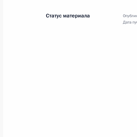
и ветеранам Сил специальных
операций Вооружённых Сил Росси
Статус материала
Опублик
Дата пу
27 февраля 2025 года
Видео, 3 мин.