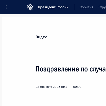
Президент России
События
Стру
Видеозаписи
Фотографии
Аудиозапи
Все материалы
Выступления
Совещан
Видео
Показа
Поздравление по случ
Церемония по случаю
23 февраля 2025 года
00:00
начала строительства
в Таджикистане объектов