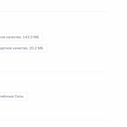
5 марта 2025 года
Видео, 49 мин.
кое качество,
143.3 МБ
артное качество,
20.2 МБ
ужённые Силы
Поздравление по случаю Дня