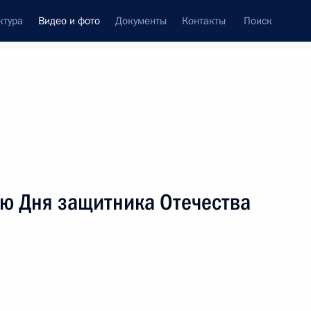
ктура
Видео и фото
Документы
Контакты
Поиск
си
ия, встречи
Встречи со СМИ
март, 2025
ть следующие материалы
аю Дня защитника Отечества
Совместная пресс-
конференция с Президентом
Белоруссии Александром