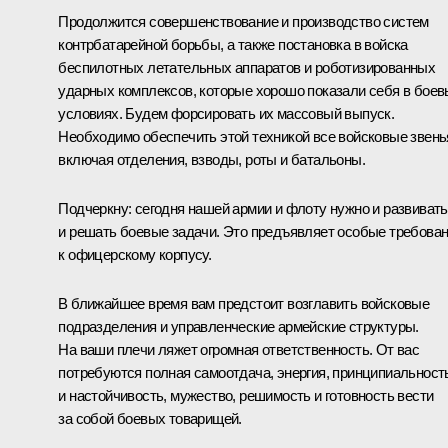
Продолжится совершенствование и производство систем
контрбатарейной борьбы, а также постановка в войска
беспилотных летательных аппаратов и роботизированных
ударных комплексов, которые хорошо показали себя в бое
условиях. Будем форсировать их массовый выпуск.
Необходимо обеспечить этой техникой все войсковые звень
включая отделения, взводы, роты и батальоны.
Подчеркну: сегодня нашей армии и флоту нужно и развивать
и решать боевые задачи. Это предъявляет особые требова
к офицерскому корпусу.
В ближайшее время вам предстоит возглавить войсковые
подразделения и управленческие армейские структуры.
На ваши плечи ляжет огромная ответственность. От вас
потребуются полная самоотдача, энергия, принципиальност
и настойчивость, мужество, решимость и готовность вести
за собой боевых товарищей.