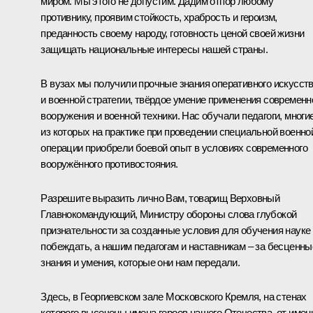
миром. Мы этого не допустим. Дадим отпор любому
противнику, проявим стойкость, храбрость и героизм,
преданность своему народу, готовность ценой своей жизни
защищать национальные интересы нашей страны.
В вузах мы получили прочные знания оперативного искусст
и военной стратегии, твёрдое умение применения современн
вооружения и военной техники. Нас обучали педагоги, многи
из которых на практике при проведении специальной военно
операции приобрели боевой опыт в условиях современного
вооружённого противостояния.
Разрешите выразить лично Вам, товарищ Верховный
Главнокомандующий, Министру обороны слова глубокой
признательности за созданные условия для обучения науке
побеждать, а нашим педагогам и наставникам – за бесценны
знания и умения, которые они нам передали.
Здесь, в Георгиевском зале Московского Кремля, на стенах
которого высечены имена героев нашего Отечества, от имен