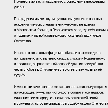
Приветствую вас и поздравляю с успешным завершением
учёбы.
По традиции мы чествуем лучших выпускников военных
академий и вузов, специальных учебных заведений
в Московском Кремле, в Георгиевском зале, где всё напомин
о подвигах и ратной славе многих поколений защитников
Отечества.
Испокон веков наши офицеры выбирали воинское дело
по призванию и по велению сердца, служили Родине верно
и преданно, а нравственной основой для них всегда были
честь, любовь к Отчизне, чувство ответственности за её
судьбу.
Именно эти качества, так же как талант наших выдающихся
полководцев, мужество и стойкость солдат и командиров,
единение всего народа становились решающей силой
в сражениях, которые определяли судьбу нашего Отечества