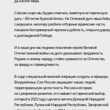
да и всего мира.
Совсем скоро мы будем отмечать памятную историческую
дату – 80-летие Курской битвы. На Огненной дуге наши бой
сокрушили, наголову разбили отборные вражеские части,
показали беспримерный героизм и доблесть, открыли дорог
к долгожданной Победе.
И в наши дни наследники поколения героев Великой
Отечественной войны на деле доказывают преданность
Родине и своему народу, стойко сражаются за Отечество,
за правду и справедливость.
В ходе специальной военной операции солдаты и офицеры
Вооружённых Сил России защищают наших людей,
территориальную целостность России и её право
на суверенное развитие, отстаивают исторический выбор,
который в 2022 году сделали жители Донецкой Народной
Республики, Луганской Народной Республики, Запорожской