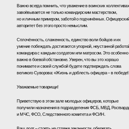
Важно всегда помнить, что уважение в воинских коллектива
завоёвывается не только командирским мастерством,
но и личным примером, заботой о подчинённых. Офицерски
авторитет без этого просто немыслим.
Сплочённость, слаженность, единство воли бойцов и их
умение побеждать достигаются упорной, неустанной работо
командира с каждым солдатом или матросом. Это особенно
важно в боевой обстановке. Уверен, что вы это хорошо
понимаете и своей службой будете подтверждать слова
великого Суворова: «Жизнь и доблесть офицера – в победе!
Уважаемые товарищи!
Приветствую в этом зале молодых офицеров, которые
получили назначения в подразделения ФСБ, МВД, Росгвард
и МЧС, ФСО, Следственного комитета и ФСИН.
Ваш долг – стоять на страже законности, оберегать