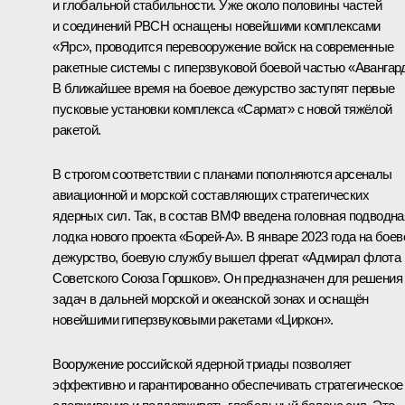
и глобальной стабильности. Уже около половины частей
и соединений РВСН оснащены новейшими комплексами
«Ярс», проводится перевооружение войск на современные
ракетные системы с гиперзвуковой боевой частью «Авангар
В ближайшее время на боевое дежурство заступят первые
пусковые установки комплекса «Сармат» с новой тяжёлой
ракетой.
В строгом соответствии с планами пополняются арсеналы
авиационной и морской составляющих стратегических
ядерных сил. Так, в состав ВМФ введена головная подводна
лодка нового проекта «Борей-А». В январе 2023 года на боев
дежурство, боевую службу вышел фрегат «Адмирал флота
Советского Союза Горшков». Он предназначен для решения
задач в дальней морской и океанской зонах и оснащён
новейшими гиперзвуковыми ракетами «Циркон».
Вооружение российской ядерной триады позволяет
эффективно и гарантированно обеспечивать стратегическое