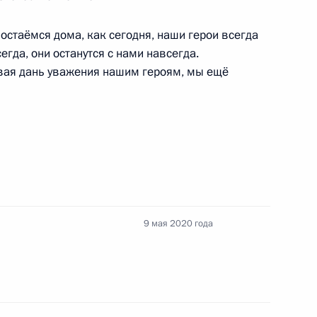
ашённых на Военный парад
1
остаёмся дома, как сегодня, наши герои всегда
 Отечественной войне
егда, они останутся с нами навсегда.
авая дань уважения нашим героям, мы ещё
обеды
:
76
площадь
9 мая 2020 года
1
51м