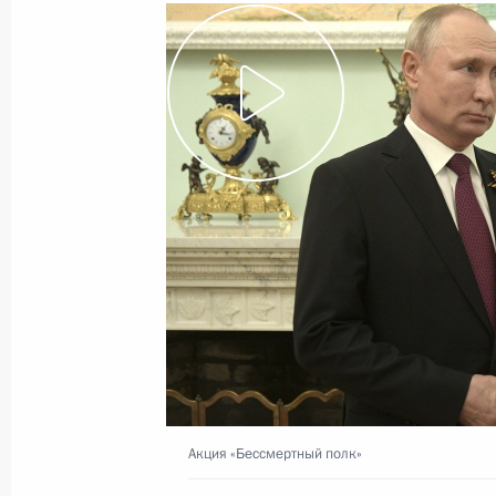
Показа
30 июня 2020 года, вторник
Открытие медицинских центров Ми
пациентов с COVID-19
30 июня 2020 года, 18:00
Москва, Кремль
Открытие Ржевского мемориала Сов
30 июня 2020 года, 14:30
Тверская область,
Акция «Бессмертный полк»