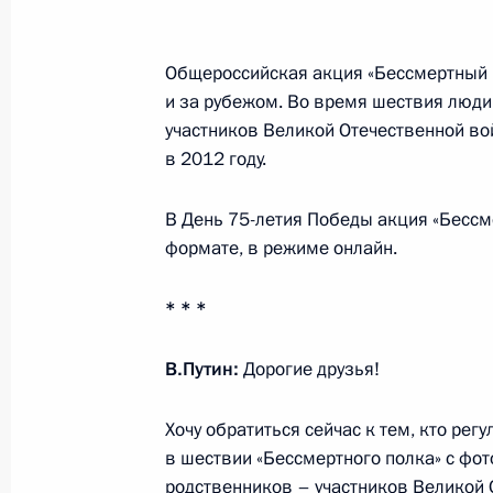
Обращение к гражданам России
30 июня 2020 года, 13:35
Тверская область,
Общероссийская акция «Бессмертный 
и за рубежом. Во время шествия люди
участников Великой Отечественной во
27 июня 2020 года, суббота
в 2012 году.
Обращение к выпускникам школ и 
В День 75-летия Победы акция «Бессм
27 июня 2020 года, 00:00
формате, в режиме онлайн.
* * *
24 июня 2020 года, среда
В.Путин:
Дорогие друзья!
Вручение Государственных премий
Хочу обратиться сейчас к тем, кто рег
24 июня 2020 года, 15:10
Москва, Кремль
в шествии «Бессмертного полка» с фот
родственников – участников Великой 