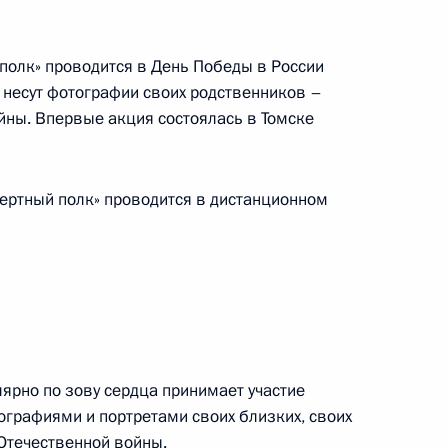
3
4м
 Ржевский район
полк» проводится в День Победы в России
 несут фотографии своих родственников –
йны. Впервые акция состоялась в Томске
высших учебных заведений
1
4м
ертный полк» проводится в дистанционном
 Российской Федерации
13
58м
улярно по зову сердца принимает участие
ографиями и портретами своих близких, своих
Отечественной войны.