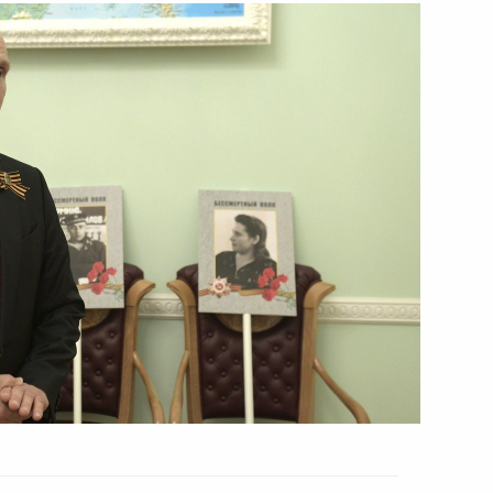
ть следующие материалы
нобороны для лечения
4
28м
етскому солдату
24
16м
 Ржевский район