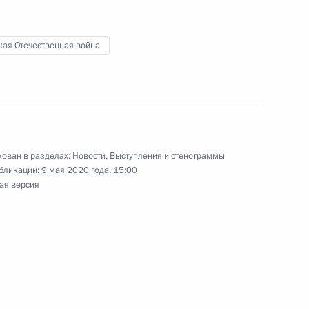
кая Отечественная война
 посетил главный храм
13
10м
лекс «Дорога памяти»
ть, Кубинка
ован в разделах:
Новости
,
Выступления и стенограммы
бликации:
9 мая 2020 года, 15:00
ая версия
едали Героя Труда
13
25м
а
1
3м