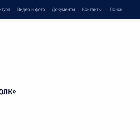
ктура
Видео и фото
Документы
Контакты
Поиск
венный Совет
Совет Безопасности
Комиссии и советы
леграммы
Сведения о Президенте
июнь, 2020
Встречи с представителями сообществ
олк»
Пресс-конференции
Интервью
Статьи