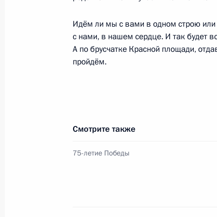
Приём для глав государств, пригл
Идём ли мы с вами в одном строю или 
в честь 75 летия Победы в Великой
с нами, в нашем сердце. И так будет вс
24 июня 2020 года, 13:15
Москва, Кремль
А по брусчатке Красной площади, отд
пройдём.
Парад в честь 75-летия Великой П
24 июня 2020 года, 11:15
Москва, Красная 
Смотрите также
23 июня 2020 года, вторник
75-летие Победы
Обращение к гражданам России
23 июня 2020 года, 17:00
Москва, Кремль