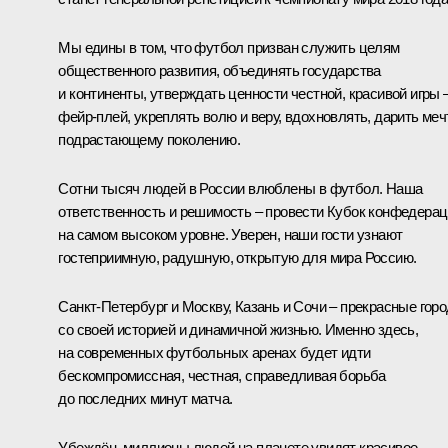
Мы едины в том, что футбол призван служить целям
общественного развития, объединять государства
и континенты, утверждать ценности честной, красивой игры 
фейр-плей, укреплять волю и веру, вдохновлять, дарить меч
подрастающему поколению.
Сотни тысяч людей в России влюблены в футбол. Наша
ответственность и решимость – провести Кубок конфедера
на самом высоком уровне. Уверен, наши гости узнают
гостеприимную, радушную, открытую для мира Россию.
Санкт-Петербург и Москву, Казань и Сочи – прекрасные гор
со своей историей и динамичной жизнью. Именно здесь,
на современных футбольных аренах будет идти
бескомпромиссная, честная, справедливая борьба
до последних минут матча.
Убеждён, миллионы людей на планете увидят красивое,