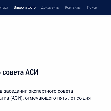
ктура
Видео и фото
Документы
Контакты
Поиск
си
ия, встречи
Встречи со СМИ
июль, 2016
ть следующие материалы
 совета АСИ
Совещание по развитию
в заседании экспертного совета
сельского хозяйства
атив (АСИ), отмечающего пять лет со дня
Центрального Нечерноземья