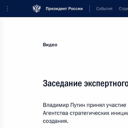
Президент России
События
Стру
Видеозаписи
Фотографии
Аудиозапи
Все материалы
Выступления
Совещан
Видео
Показа
Заседание экспертного
Совещание по вопросу
Владимир Путин принял участие 
развития производства
Агентства стратегических иници
и потребления
создания.