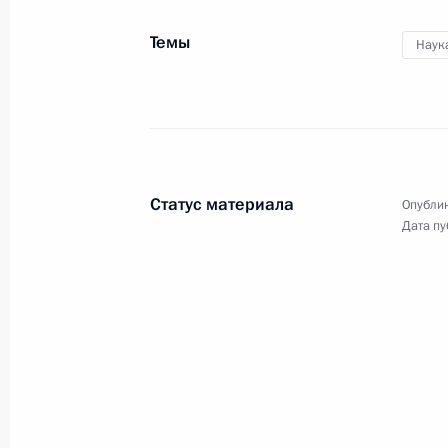
Обращение к Франсуа
Темы
Олланду и французскому
Наук
народу
15 июля 2016 года
Видео, 1 мин.
Статус материала
Опублик
Дата пу