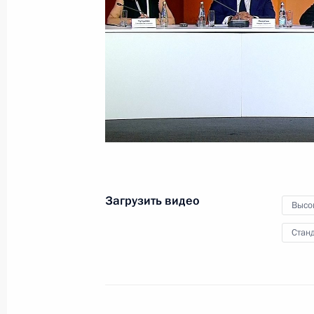
совета фонда «Талант
и успех»
19 июля 2016 года
Видео, 8 мин.
Загрузить видео
Высо
Станд