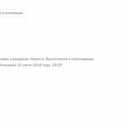
Встреча с руководителями
парламентских фракций
а и инновации
14 июля 2016 года
Видео, 6 мин.
ован в разделах:
Новости
,
Выступления и стенограммы
бликации:
21 июля 2016 года, 19:25