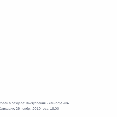
ть следующие материалы
ита «Группы восьми»
1
28м
ы
8
23м
ован в разделе:
Выступления и стенограммы
бликации:
26 ноября 2010 года, 18:00