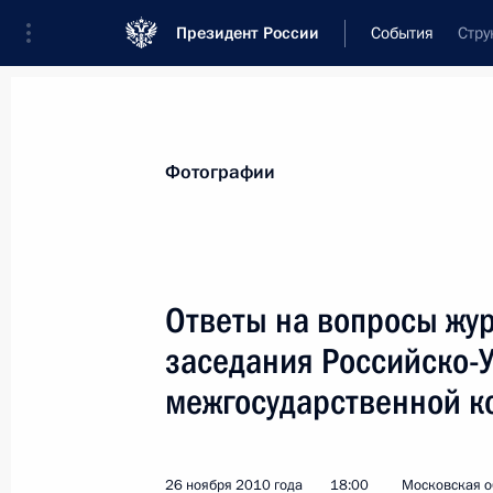
Президент России
События
Стру
Президент
Администрация
Государст
Новости
Стенограммы
Поездки
Те
Фотографии
Рубрикация материалов
Все материалы
Ответы на вопросы жур
Послания Федеральному Собранию
заседания Российско-
Заявления по важнейшим вопросам
межгосударственной к
Совещания, заседания, рабочие встречи
Речи и обращения
26 ноября 2010 года
18:00
Московская о