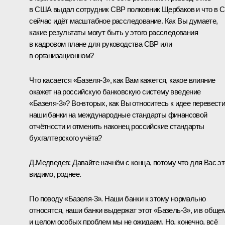
в США выдал сотрудник СВР полковник Щербаков и что в 
сейчас идёт масштабное расследование. Как Вы думаете,
какие результаты могут быть у этого расследования
в кадровом плане для руководства СВР или
в организационном?
Что касается «Базеля-3», как Вам кажется, какое влияние
окажет на российскую банковскую систему введение
«Базеля-3»? Во‑вторых, как Вы относитесь к идее перевест
наши банки на международные стандарты финансовой
отчётности и отменить наконец российские стандарты
бухгалтерского учёта?
Д.Медведев:
Давайте начнём с конца, потому что для Вас эт
видимо, роднее.
По поводу «Базеля-3». Наши банки к этому нормально
относятся, наши банки выдержат этот «Базель-3», и в обще
и целом особых проблем мы не ожидаем. Но, конечно, всё