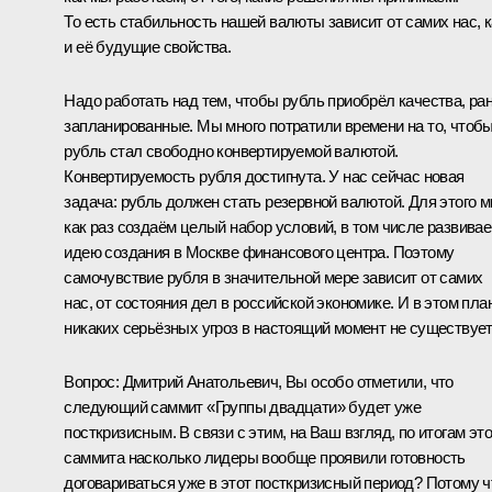
То есть стабильность нашей валюты зависит от самих нас, к
и её будущие свойства.
Надо работать над тем, чтобы рубль приобрёл качества, ра
запланированные. Мы много потратили времени на то, чтоб
рубль стал свободно конвертируемой валютой.
Конвертируемость рубля достигнута. У нас сейчас новая
задача: рубль должен стать резервной валютой. Для этого 
как раз создаём целый набор условий, в том числе развива
идею создания в Москве финансового центра. Поэтому
самочувствие рубля в значительной мере зависит от самих
нас, от состояния дел в российской экономике. И в этом пла
никаких серьёзных угроз в настоящий момент не существует
Вопрос:
Дмитрий Анатольевич, Вы особо отметили, что
следующий саммит «Группы двадцати» будет уже
посткризисным. В связи с этим, на Ваш взгляд, по итогам это
саммита насколько лидеры вообще проявили готовность
договариваться уже в этот посткризисный период? Потому ч