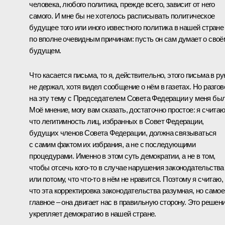
человека, любого политика, прежде всего, зависит от него
самого. И мне бы не хотелось расписывать политическое
будущее того или иного известного политика в нашей стране
по вполне очевидным причинам: пусть он сам думает о своё
будущем.
Что касается письма, то я, действительно, этого письма в ру
не держал, хотя видел сообщение о нём в газетах. Но разгов
на эту тему с Председателем Совета Федерации у меня был
Моё мнение, могу вам сказать, достаточно простое: я считаю
что легитимность лиц, избранных в Совет Федерации,
будущих членов Совета Федерации, должна связываться
с самим фактом их избрания, а не с последующими
процедурами. Именно в этом суть демократии, а не в том,
чтобы отсечь кого‑то в случае нарушения законодательства
или потому, что что‑то в нём не нравится. Поэтому я считаю,
что эта корректировка законодательства разумная, но самое
главное – она двигает нас в правильную сторону. Это решен
укрепляет демократию в нашей стране.