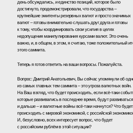
день обсуждались, и единство позиций, которое было
достигнуто, продемонстрировали, что государства –
крупнейшие эмитенты резервных валют и просто значимых
валют – готовы внимательно слушать друг друга и готовы
к тому, чтобы координировать свои усилия в целях
недопущения манипулирования курсами валют. Это очень
важно, и, в общем, в этом, я считаю, тоже положительный ит
этого саммита.
Теперь я готов ответить на ваши вопросы. Пожалуйста.
Вопрос:
Дмитрий Анатольевич, Вы сейчас упомянули об одн
из самых главных тем саммита – это угроза валютных войн.
На Ваш взгляд, что будет происходить, если всё‑таки событ
которые развивались в последнее время, будут развиватьс
и дальше – и валютные войны всё‑таки начнутся? Что будет
происходить с мировой экономикой, с российской экономико
И, безусловно, всех интересует вопрос, что будет
с российским рублём в этой ситуации?