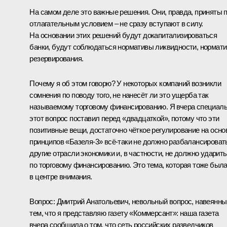
На самом деле это важные решения. Они, правда, приняты 
отлагательным условием – не сразу вступают в силу.
На основании этих решений будут докапитализироваться
банки, будут соблюдаться нормативы ликвидности, нормат
резервирования.
Почему я об этом говорю? У некоторых компаний возникли
сомнения по поводу того, не нанесёт ли это ущерба так
называемому торговому финансированию. Я вчера специал
этот вопрос поставил перед «двадцаткой», потому что эти
позитивные вещи, достаточно чёткое регулирование на осно
принципов «Базеля-3» всё‑таки не должно разбалансироват
другие отрасли экономики и, в частности, не должно ударить
по торговому финансированию. Это тема, которая тоже был
в центре внимания.
Вопрос:
Дмитрий Анатольевич, невольный вопрос, навеянны
тем, что я представляю газету «Коммерсант»: наша газета
вчера сообщила о том, что сеть российских разведчиков