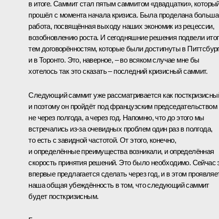
в итоге. Саммит стал пятым саммитом «двадцатки», которы
прошёл с момента начала кризиса. Была проделана больша
работа, посвящённая выходу наших экономик из рецессии,
возобновлению роста. И сегодняшние решения подвели итог
тем договорённостям, которые были достигнуты в Питтсбур
и в Торонто. Это, наверное, – во всяком случае мне бы
хотелось так это сказать – последний кризисный саммит.
Следующий саммит уже рассматривается как посткризисны
и поэтому он пройдёт под французским председательством
не через полгода, а через год. Напомню, что до этого мы
встречались из‑за очевидных проблем один раз в полгода,
то есть с завидной частотой. От этого, конечно,
и определённые преимущества возникали, и определённая
скорость принятия решений. Это было необходимо. Сейчас 
впервые предлагается сделать через год, и в этом проявляе
наша общая убеждённость в том, что следующий саммит
будет посткризисным.