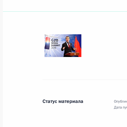
Показа
18 ноября 2010 года, четверг
Заявление для прессы по итогам ра
саммита
18 ноября 2010 года, 18:00
Баку
17 ноября 2010 года, среда
Статус материала
Опублик
Совместная пресс-конференция с 
Дата пу
Данило Тюрком
17 ноября 2010 года, 15:30
Москва, Кремль