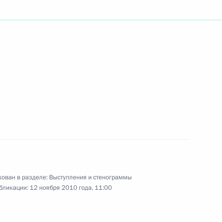
ть следующие материалы
боты Третьего каспийского
1
5м
ован в разделе:
Выступления и стенограммы
Президентом Словении
бликации:
12 ноября 2010 года, 11:00
1
25м