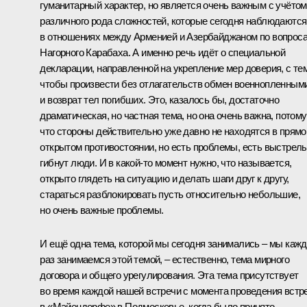
гуманитарный характер, но является очень важным с учётом
различного рода сложностей, которые сегодня наблюдаются
в отношениях между Арменией и Азербайджаном по вопрос
Нагорного Карабаха. А именно речь идёт о специальной
декларации, направленной на укрепление мер доверия, с те
чтобы произвести без отлагательств обмен военнопленным
и возврат тел погибших. Это, казалось бы, достаточно
драматическая, но частная тема, но она очень важна, потому
что стороны действительно уже давно не находятся в прямо
открытом противостоянии, но есть проблемы, есть выстрелы
гибнут люди. И в какой‑то момент нужно, что называется,
открыто глядеть на ситуацию и делать шаги друг к другу,
стараться разблокировать пусть относительно небольшие,
но очень важные проблемы.
И ещё одна тема, которой мы сегодня занимались – мы каж
раз занимаемся этой темой, – естественно, тема мирного
договора и общего урегулирования. Эта тема присутствует
во время каждой нашей встречи с момента проведения
встр
в «Майендорфе» в Подмосковье, когда было принято