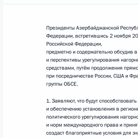
Президенты Азербайджанской Республ
Федерации, встретившись 2 ноября 2
Российской Федерации,
предметно и содержательно обсудив в
и перспективы урегулирования нагорн
средствами, путём продолжения прям
при посредничестве России, США и Фр
группы ОБСЕ,
1. Заявляют, что будут способствова
и обеспечению установления в регион
политического урегулирования нагорн
Встреча с Председателем
и норм международного права и принят
создаст благоприятные условия для э
Центризбиркома Эллой