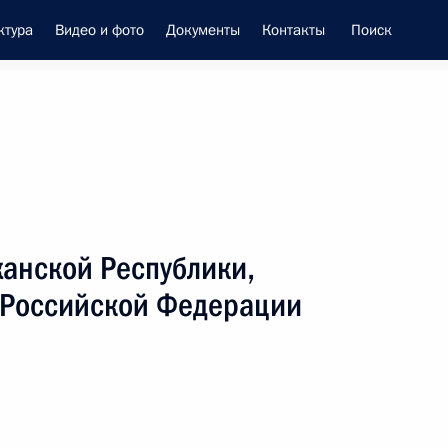
ктура
Видео и фото
Документы
Контакты
Поиск
енно-Морского Флота
анской Республики,
вом Министерства обороны
 Российской Федерации