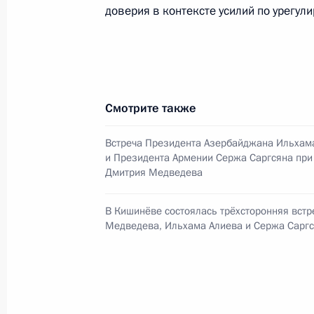
доверия в контексте усилий по урегул
Встреча с председателем Союза
театральных деятелей России
Владимиром Машковым
5 августа 2026 года, 19:00
Смотрите также
Встреча с генеральным директоро
Встреча Президента Азербайджана Ильхам
и Президента Армении Сержа Саргсяна при
компании «Алроса» Павлом
Дмитрия Медведева
Маринычевым
4 августа 2026 года, 14:10
В Кишинёве состоялась трёхсторонняя вст
Медведева, Ильхама Алиева и Сержа Сарг
События и поездки на географ