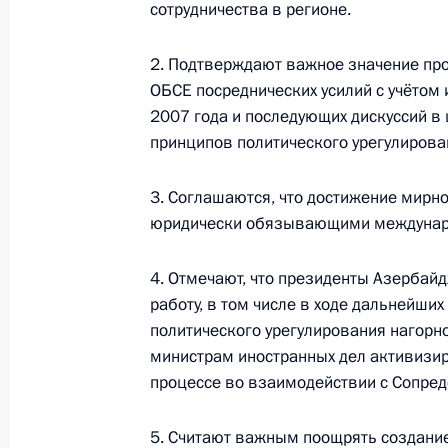
сотрудничества в регионе.
Памфиловой
5 августа 2026 года, 18:15
2. Подтверждают важное значение пр
ОБСЕ посреднических усилий с учётом 
2007 года и последующих дискуссий в
принципов политического урегулирова
3. Соглашаются, что достижение мирн
юридически обязывающими международ
4. Отмечают, что президенты Азербай
работу, в том числе в ходе дальнейши
политического урегулирования нагорн
министрам иностранных дел активизи
процессе во взаимодействии с Сопре
Президент России
5. Считают важным поощрять создание