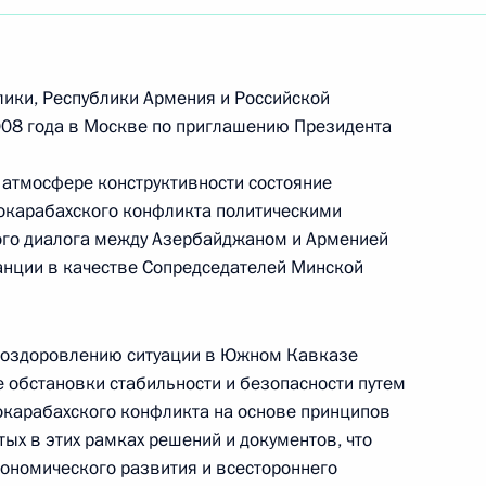
ики, Республики Армения и Российской
008 года в Москве по приглашению Президента
 атмосфере конструктивности состояние
окарабахского конфликта политическими
ого диалога между Азербайджаном и Арменией
анции в качестве Сопредседателей Минской
ть оздоровлению ситуации в Южном Кавказе
е обстановки стабильности и безопасности путем
окарабахского конфликта на основе принципов
Встреча с врио губернатора
ых в этих рамках решений и документов, что
кономического развития и всестороннего
Белгородской области