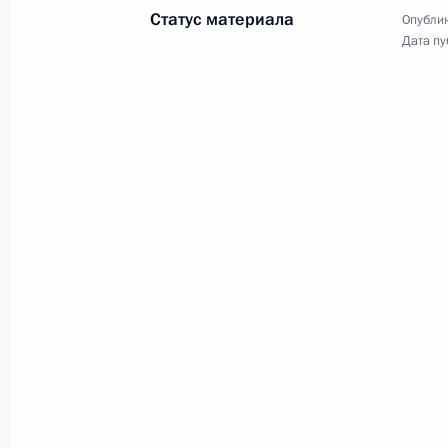
Статус материала
Опублик
Дата пу
Ежегодная пресс-конф
17 декабря 2020 года
Московская обла
Интервью телеканалу
«Россия»