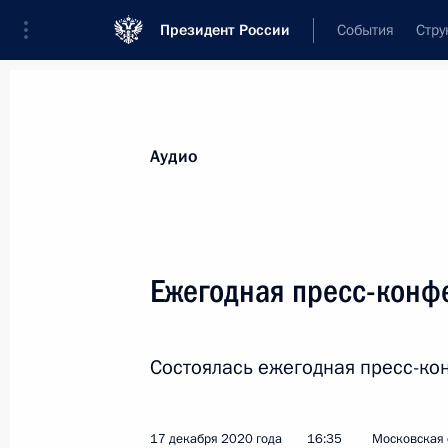
Президент России
События
Стру
Видеозаписи
Фотографии
Аудиозапи
Все материалы
Выступления
Совещан
Аудио
Показа
Ежегодная пресс-конф
Встреча с руководителями
Состоялась ежегодная пресс-ко
международных
информагентств
17 декабря 2020 года
16:35
Московская 