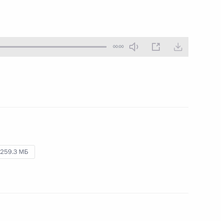
10 мая 2021 года
Аудио, 3 мин.
00:00
259.3 МБ
После рождественского
богослужения Президент
ответил на вопрос
журналиста
7 января 2021 года
Аудио, 1 мин.