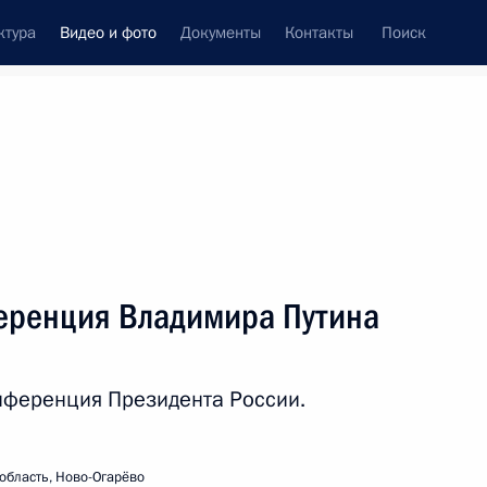
ктура
Видео и фото
Документы
Контакты
Поиск
си
ия, встречи
Встречи со СМИ
июнь, 2021
ть следующие материалы
еренция Владимира Путина
Комментарий о ходе
нференция Президента России.
вакцинации в Российской
Федерации
область, Ново-Огарёво