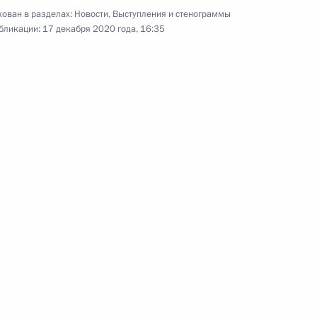
ован в разделах:
Новости
,
Выступления и стенограммы
бликации:
17 декабря 2020 года, 16:35
еренция Владимира Путина
сть, Ново-Огарёво
00:00
Об общественных
настроениях и планах после
2024 года (интервью ТАСС)