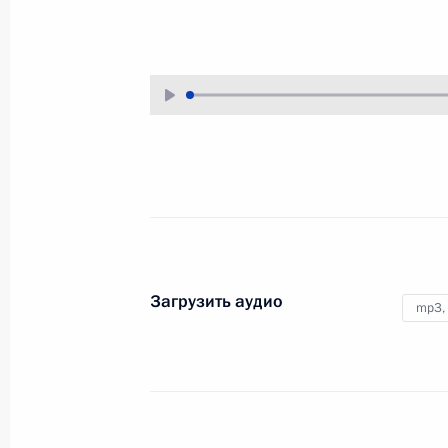
4 июня 2021 года
Аудио, 2 ч.
На полях XXIV Петербургского
международного экономического
форума Владимир Путин в режиме
видеоконференции встретился
с руководителями ведущих
мировых информационных
агентств.
Загрузить аудио
Заявления для прессы по итогам
mp3,
переговоров с Президентом
Азербайджана Ильхамом Алиевым
и Премьер-министром Армении
Николом Пашиняном
11 января 2021 года
Аудио, 8 мин.