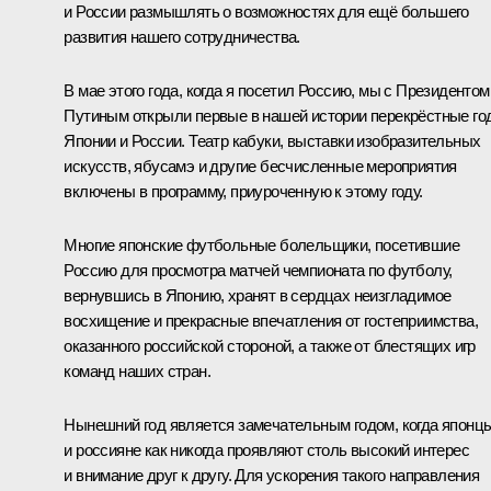
и России размышлять о возможностях для ещё большего
развития нашего сотрудничества.
В мае этого года, когда я посетил Россию, мы с Президентом
Путиным открыли первые в нашей истории перекрёстные го
Японии и России. Театр кабуки, выставки изобразительных
искусств, ябусамэ и другие бесчисленные мероприятия
включены в программу, приуроченную к этому году.
Многие японские футбольные болельщики, посетившие
Россию для просмотра матчей чемпионата по футболу,
вернувшись в Японию, хранят в сердцах неизгладимое
восхищение и прекрасные впечатления от гостеприимства,
оказанного российской стороной, а также от блестящих игр
команд наших стран.
Нынешний год является замечательным годом, когда японц
и россияне как никогда проявляют столь высокий интерес
и внимание друг к другу. Для ускорения такого направления