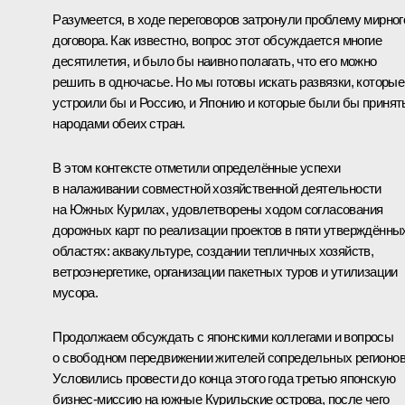
Разумеется, в ходе переговоров затронули проблему мирног
договора. Как известно, вопрос этот обсуждается многие
десятилетия, и было бы наивно полагать, что его можно
решить в одночасье. Но мы готовы искать развязки, которые
устроили бы и Россию, и Японию и которые были бы принят
народами обеих стран.
В этом контексте отметили определённые успехи
в налаживании совместной хозяйственной деятельности
на Южных Курилах, удовлетворены ходом согласования
дорожных карт по реализации проектов в пяти утверждённы
областях: аквакультуре, создании тепличных хозяйств,
ветроэнергетике, организации пакетных туров и утилизации
мусора.
Продолжаем обсуждать с японскими коллегами и вопросы
о свободном передвижении жителей сопредельных регионов
Условились провести до конца этого года третью японскую
бизнес-миссию на южные Курильские острова, после чего