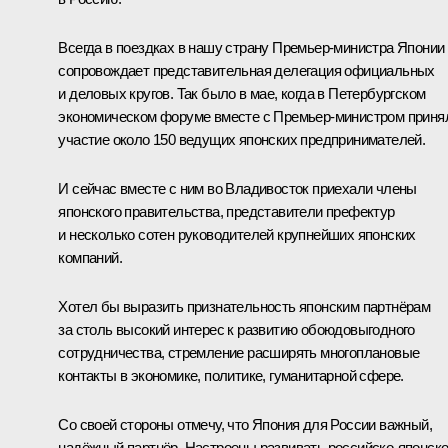
Всегда в поездках в нашу страну Премьер-министра Японии
сопровождает представительная делегация официальных
и деловых кругов. Так было в мае, когда в Петербургском
экономическом форуме вместе с Премьер-министром приня
участие около 150 ведущих японских предпринимателей.
И сейчас вместе с ним во Владивосток приехали члены
японского правительства, представители префектур
и несколько сотен руководителей крупнейших японских
компаний.
Хотел бы выразить признательность японским партнёрам
за столь высокий интерес к развитию обоюдовыгодного
сотрудничества, стремление расширять многоплановые
контакты в экономике, политике, гуманитарной сфере.
Со своей стороны отмечу, что Япония для России важный,
надёжный партнёр. Настроены развивать российско-японск