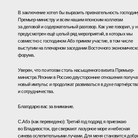
В заключение хотел бы выразить признательность господин
Премьер-министру и всем нашим японским коллегам
за деловой и содержательный разговор. Как уже говорил, у н
предусмотрен ещё целый ряд мероприятий, в которых мы
совместно с господином Абэ примем участие, в том числе
выступим на пленарном заседании Восточного экономическ
форума.
Уверен, что по итогам столь насыщенного визита Премьер-
министра Японии в Россию двусторонние отношения получа
новый импульс и продолжат развиваться в духе партнёрств
и сотрудничества.
Благодарю вас за внимание.
С.Абэ
(как переведено): Третий год подряд я приезжаю
во Владивосток, где сверкают лазурное море и небесная
синева ослепительными лучами. Для меня становится добр