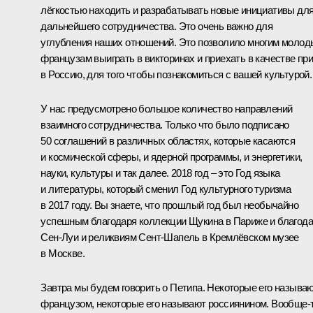
лёгкостью находить и разрабатывать новые инициативы дл
дальнейшего сотрудничества. Это очень важно для
углубления наших отношений. Это позволило многим моло
французам выиграть в викторинах и приехать в качестве пр
в Россию, для того чтобы познакомиться с вашей культурой.
У нас предусмотрено большое количество направлений
взаимного сотрудничества. Только что было подписано
50 соглашений в различных областях, которые касаются
и космической сферы, и ядерной программы, и энергетики,
науки, культуры и так далее. 2018 год – это Год языка
и литературы, который сменил Год культурного туризма
в 2017 году. Вы знаете, что прошлый год был необычайно
успешным благодаря коллекции Щукина в Париже и благод
Сен-Луи и реликвиям Сент-Шапель в Кремлёвском музее
в Москве.
Завтра мы будем говорить о Петипа. Некоторые его называ
французом, некоторые его называют россиянином. Вообще‑