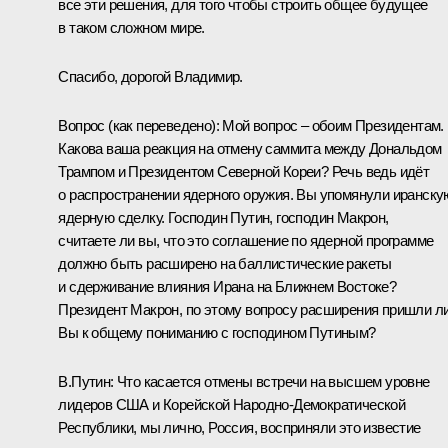
все эти решения, для того чтобы строить общее будущее
в таком сложном мире.
Спасибо, дорогой Владимир.
Вопрос
(как переведено)
:
Мой вопрос – обоим Президентам.
Какова ваша реакция на отмену саммита между
Дональдом
Трампом
и Президентом Северной Кореи? Речь ведь идёт
о распространении ядерного оружия. Вы упомянули иранску
ядерную сделку. Господин Путин, господин Макрон,
считаете ли вы, что это соглашение по ядерной программе
должно быть расширено на баллистические ракеты
и сдерживание влияния Ирана на Ближнем Востоке?
Президент Макрон, по этому вопросу расширения пришли л
Вы к общему пониманию с господином Путиным?
В.Путин:
Что касается отмены встречи на высшем уровне
лидеров США и Корейской Народно-Демократической
Республики, мы лично, Россия, восприняли это известие