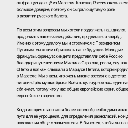
он француз да ещё из Марселя. Конечно, Россия оказала ем
большое доверие, поэтому он сыграл ощутимую роль
в развитии русского балета.
По всем этим вопросам мы хотели продолжать наш диалог,
продолжать наше взаимодействие, продвигаться вперёд.
Именно к этому диалогу мы и стремимся с Президентом
Путиным, мы хотим обрисовать наше будущее. Молодые
французы, французские дети представляли себе Россию
благодаря путешествиям Михаила Строгова, росли, слушая
«Петю и волка», слышали о Мариусе Петипа, который роди
в Марселе. Мы знаем, что очень многие россияне в детстве
читали «Трёх мушкетёров». Всё это культурное наследие на
сближает, потому что у нас общие европейские корни, обще
европейское творчество.
Когда история становится более сложной, необходимо искат
пути для её упрощения, для определения разногласий, но и 
нахождения общего знаменателя. Я бы хотел, чтобы мы на