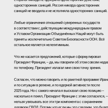
односторонних санкций. Россия никогда односторонних
санкций не вводила и не исполняла односторонних санкций.
Любые ограничения отношений суверенных государств
в соответствии с действующим международным правом
и Уставом Организации Объединённых Наций могут быть
приняты исключительно Советом Безопасности ООН. Всё
остальное является нелегитимным.
Что же касается предложений, которые сформулировал
Президент Франции, – да, мы говорили об этом совсем неда
по телефону, Президент излагал мне свою точку зрения.
Согласен, что можно говорить и по ракетной программе Иран
и по ситуации в регионе, и по ядерной активности после
2025 года. Но с самого начала я высказал свою позицию –
насколько я понял, Президент Франции с этим согласился, –
нельзя увязывать все эти три компонента с сохранением
договора СВПД. Потому что если мы это сделаем, это буде