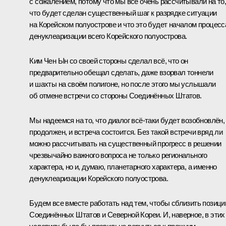
с сожалением, потому что мы все очень рассчитывали на то
что будет сделан существенный шаг к разрядке ситуации
на Корейском полуострове и что это будет началом процесс
денуклеаризации всего Корейского полуострова.
Ким Чен Ын со своей стороны сделал всё, что он
предварительно обещал сделать, даже взорвал тоннели
и шахты на своём полигоне, но после этого мы услышали
об отмене встречи со стороны Соединённых Штатов.
Мы надеемся на то, что диалог всё‑таки будет возобновлён,
продолжен, и встреча состоится. Без такой встречи вряд ли
можно рассчитывать на существенный прогресс в решении
чрезвычайно важного вопроса не только регионального
характера, но и, думаю, планетарного характера, а именно
денуклеаризации Корейского полуострова.
Будем все вместе работать над тем, чтобы сблизить позици
Соединённых Штатов и Северной Кореи. И, наверное, в этих