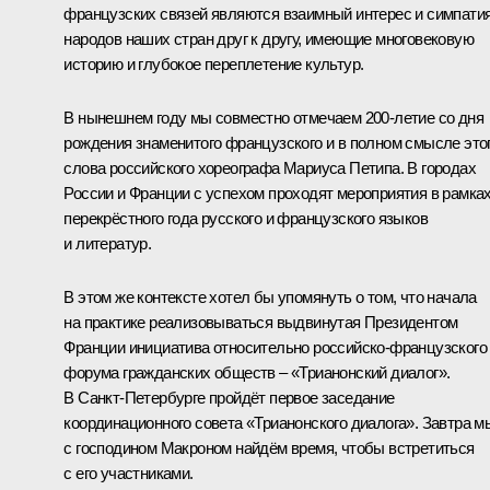
французских связей являются взаимный интерес и симпати
народов наших стран друг к другу, имеющие многовековую
историю и глубокое переплетение культур.
В нынешнем году мы совместно отмечаем 200‑летие со дня
рождения знаменитого французского и в полном смысле это
слова российского хореографа Мариуса Петипа. В городах
России и Франции с успехом проходят мероприятия в рамка
перекрёстного года русского и французского языков
и литератур.
В этом же контексте хотел бы упомянуть о том, что начала
на практике реализовываться выдвинутая Президентом
Франции инициатива относительно российско-французского
форума гражданских обществ – «Трианонский диалог».
В Санкт-Петербурге пройдёт первое заседание
координационного совета «Трианонского диалога». Завтра м
с господином Макроном найдём время, чтобы встретиться
с его участниками.