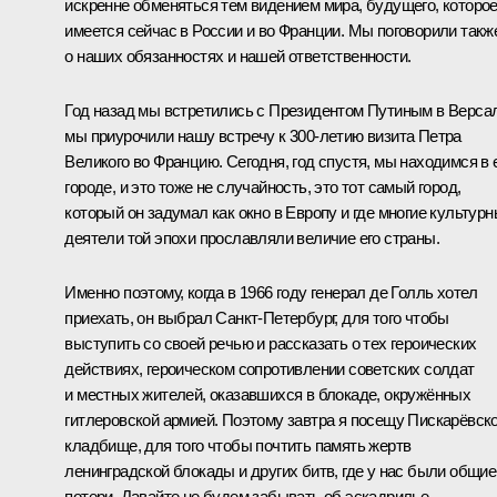
искренне обменяться тем видением мира, будущего, которо
имеется сейчас в России и во Франции. Мы поговорили такж
о наших обязанностях и нашей ответственности.
Год назад мы встретились с Президентом Путиным в Верса
мы приурочили нашу встречу к 300‑летию визита Петра
Великого во Францию. Сегодня, год спустя, мы находимся в 
городе, и это тоже не случайность, это тот самый город,
который он задумал как окно в Европу и где многие культур
деятели той эпохи прославляли величие его страны.
Именно поэтому, когда в 1966 году генерал де Голль хотел
приехать, он выбрал Санкт-Петербург, для того чтобы
выступить со своей речью и рассказать о тех героических
действиях, героическом сопротивлении советских солдат
и местных жителей, оказавшихся в блокаде, окружённых
гитлеровской армией. Поэтому завтра я посещу Пискарёвск
кладбище, для того чтобы почтить память жертв
ленинградской блокады и других битв, где у нас были общие
потери. Давайте не будем забывать об эскадрилье