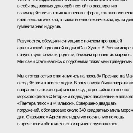
в себя ряд важных договорённостей по расширению
взаимодействия в таких ключевых сферах, как экономическ
внешнеполитическая, а также военно-техническая, культурн
гуманитарная и другие.
Разумеется, обсудили ситуацию с поиском пропавшей
аргентинской подводной лодки «Сан-Хуан». В России искрен
сочувствуют семьям, родным, близким пропавших моряков.
Мы сами сталкивались с подобными тяжёлыми трагедиями.
Мы с готовностью откликнулись на просьбу Президента Ма
о содействии в поиске лодки. В зону поиска были оперативн
направлены океанографическое судно российского военно-
морского флота «Янтарь» и подводно-спасательные аппара
«Пантера плюс» и «Фалькон». Совершено двадцать
погружений, обследовано около 340 квадратных миль морск
дна. Оказываем Аргентине и другую посильную помощь
в прояснении обстоятельств и причин случившегося.