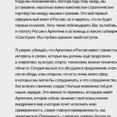
Когда мы познакомились полтора года тому назад, мы
установили, насколько важно комплексное стратегическое
партнёрство между нашими странами. Это мой первый
официальный визит в Россию, но я надеюсь, что он будет
первым из многих. Хочу также поблагодарить Вас за любовь
и теплоту России к Аргентине и за помощь в поиске субмар
«Сан-Хуан». Мы глубоко оценили такой поступок.
Я уверен, убеждён, что Аргентина и Россия имеют совместн
интересы в связях, которые мы должны ещё продолжить
в энергетике, культуре, спорте, технологии, военно-техничес
области. Сегодня мы всё это обсудили в продолжение этого
после обеда, и мы открыли, что есть очень много сфер,
в которых мы могли бы сотрудничать, и это сотрудничество,
без всякого сомнения, создаст больше возможностей для
наших народов. Это именно те перемены, которыми живёт
Аргентина, которая сейчас начинает своё осмысленное
внедрение в мир и которая хочет исполнить мою
приверженность, самую главную приверженность, как
аргентинского Президента – сократить уровень бедности