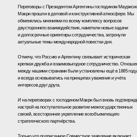
Переговоры с Президентом Аргентины господином Мауриси
Макри прошли в деловой и конструктивной атмосфере. Мы
обменялись мнениями по всему комплексу вопросов
двустороннего взаимодействия, наметили новые задачи
и долгосрочные ориентиры сотрудничества, затронули
актуальные темы международной повестки дня.
Отмечу, что Россию и Аргентину связывает историческая
крепкая дружба и взаимовыгодное сотрудничество. Отноше
между нашими странами были установлены ещё в 1885 году
и всегда основывались на принципах уважения и учёта
интересов друг друга.
И на переговорах с господином Макри был вновь подтвержд
настрой на поступательное развитие межгосударственных
связей, всестороннее укрепление всеобъемлющего
стратегического партнёрства.
Только что подписанное Совместное заявление включает