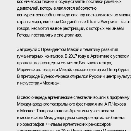
космической техники, осуществлять поставки ракетных
двигателей, которые являются абсолютно
конкурентоспособными и до сих пор поставляются во многи
страны мира, включая Соединённые Штаты Америки – кстат
говоря, несмотря на все рестрикции, о которых мы знаем.
Готовы поставлять и спецтопливо.
Затронули с Президентом Макри и тематику развития
гуманитарных контактов. В 2017 году в Аргентине с успехом
прошли гала-концерты солистов Большого театра,
Мариинского театра и Михайловского театра из Петербурга.
В пригороде Буэнос-Айреса открылся Русский центр культу
и искусства «Москва».
В свою очередь аргентинские спектакли вошли в программу
Международного театрального фестиваля им. А.П.Чехова
в Москве. Танцоры танго из Аргентины участвовали
в московском Международном конкурсе артистов балета
и хореографов. Фильмы аргентинских режиссёров
демонстрировались на 39-м Международном Московском