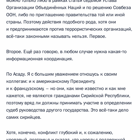
можно только либо в рамках статьи седьмой Устава
Организации Объединённых Наций и по решению Совбеза
ООН, либо по приглашению правительства той или иной
страны. Поэтому действия подобного рода, хотя они
и предпринимаются против террористических организаций,
всё‑таки законными называть нельзя. Первое.
Второе. Ещё раз говорю, в любом случае нужна какая‑то
информационная координация.
По Асаду. Я с большим уважением отношусь к своим
коллегам: и к американскому Президенту,
и к французскому, – но они, как мне известно и как мне
кажется, не являются гражданами Сирийской Республики,
поэтому вряд ли должны принимать участие в определении
судеб руководства другого государства. Это всё‑таки дело
самих сирийцев.
Хотя, конечно, конфликт глубокий и, к сожалению,
кровавый, поэтому я и сказал, что наряду с поддержкой