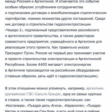
между Россией и Аргентиной. И отмечается это событие
особым образом: углублением сотрудничества
и подписанием договора о всеобъемлющем стратегическом
партнёрстве, помимо множества других соглашений. Среди
них договор о строительстве гидроэлектростанции
«Чиуидо-1», подписанный представителями российского
и аргентинского правительства, а также директором
совместного предприятия, учреждённого в Аргентине для
реализации этого проекта. Как правильно указал
Президент Путин, Россия не первый раз принимает участие
в проекте строительства электростанции в Аргентинской
Республике. Более 4400 мегаватт электроэнергии
в Аргентине производится на российском оборудовании
(главным образом, речь идёт о гидроэлектростанциях).
В этом отношении можно упомянуть, например,
аргентино-
уругвайскую ГЭС «Сальто-Гранде»
, одну из самых крупных
в стране, а также такие гидроэлектростанции, как
«Костанера», «Пьедра-дель-Агила», «Караколес», «Пьедра-
Негра» в провинции Сан-Хуан, и есть ещё одна в районе