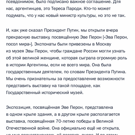
псевдонимом, было подписано важное соглашение. Для
нас, аргентинцев, это Тереса Пароди. Кто‑то может
подумать, что у нас новый министр культуры, но это не так.
И, как уже сказал Президент Путин, мы открыли вчера
прекрасную выставку, посвящённую Эве Перон [«Эва Перон,
посол мира»]. Экспонаты были привезены в Москву
из музея Эвы Перон, чтобы граждане России могли узнать
об этой великой женщине, которая сыграла огромную роль
в истории Аргентины, если не всего мира. Она была
государственным деятелем, по словам Президента Путина.
Мы очень признательны за предоставление возможности
представить выставку на такой площадке, как
Государственный исторический музей.
Экспозиция, посвящённая Эве Перон, представлена
в одном крыле здания, а в другом крыле располагается
выставка, посвящённая 70-летию победы в Великой
Отечественной войне. Она официально ещё не открыта,
но мне посчастливилось её посетить вчера. И по этому