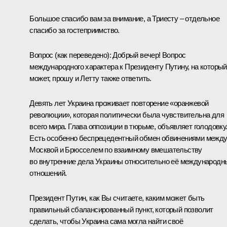
Большое спасибо вам за внимание, а Триесту – отдельное
спасибо за гостеприимство.
Вопрос
(как переведено)
:
Добрый вечер! Вопрос
международного характера к Президенту Путину, на который
может, прошу и Летту также ответить.
Девять лет Украина проживает повторение «оранжевой
революции», которая политически была чувствительна для
всего мира. Глава оппозиции в тюрьме, объявляет голодовку
Есть особенно беспрецедентный обмен обвинениями межд
Москвой и Брюсселем по взаимному вмешательству
во внутренние дела Украины относительно её международн
отношений.
Президент Путин, как Вы считаете, каким может быть
правильный сбалансированный пункт, который позволит
сделать, чтобы Украина сама могла найти своё