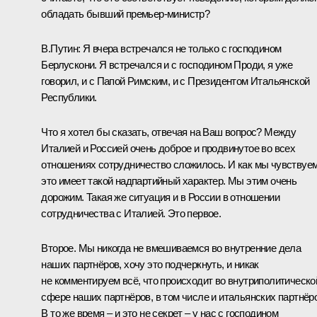
обладать бывший премьер-министр?
В.Путин:
Я вчера встречался не только с господином
Берлускони. Я встречался и с господином Проди, я уже
говорил, и с Папой Римским, и с Президентом Итальянской
Республики.
Что я хотел бы сказать, отвечая на Ваш вопрос? Между
Италией и Россией очень доброе и продвинутое во всех
отношениях сотрудничество сложилось. И как мы чувствуем
это имеет такой надпартийный характер. Мы этим очень
дорожим. Такая же ситуация и в России в отношении
сотрудничества с Италией. Это первое.
Второе. Мы никогда не вмешиваемся во внутренние дела
наших партнёров, хочу это подчеркнуть, и никак
не комментируем всё, что происходит во внутриполитическо
сфере наших партнёров, в том числе и итальянских партнёр
В то же время – и это не секрет – у нас с господином