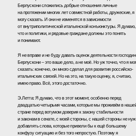
Берлускони сложились добрые отношения личные
на протяжении многих лет совместной работы, дружеские, я
могу сказать. И они не изменятся в зависимости
от внутриполитической итальянской конъюнктуры. Я думаю,
что и политики, и рядовые граждане должны это понять
и понимают.
Я не вправе и не буду давать оценок деятельности господин
Берлускони – это ваше дело, а не моё. Но уж точно, что я мо
сказать: конечно, он много сделал для развития российско-
итальянских связей. Но на это, на такую оценку, я, считаю,
имею право. Всё, этого достаточно.
Э.Летта:
Я думаю, что в этот момент, особенно перед
двадцатью четырьмя часами, которые мы проживём в наше
стране перед вотумом доверия к закону стабильности
и законам в сенате, с моей стороны, с нашей стороны не нуж
добавлять слова, которые привели бы к ещё большему
конфузу ситуацию и без того непростую. Поэтому я