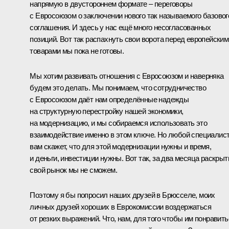
напрямую в двустороннем формате – переговоры
с Евросоюзом о заключении нового так называемого базовог
соглашения. И здесь у нас ещё много несогласованных
позиций. Вот так распахнуть свои ворота перед европейским
товарами мы пока не готовы.
Мы хотим развивать отношения с Евросоюзом и наверняка
будем это делать. Мы понимаем, что сотрудничество
с Евросоюзом даёт нам определённые надежды
на структурную перестройку нашей экономики,
на модернизацию, и мы собираемся использовать это
взаимодействие именно в этом ключе. Но любой специалис
вам скажет, что для этой модернизации нужны и время,
и деньги, инвестиции нужны. Вот так, за два месяца раскрыт
свой рынок мы не сможем.
Поэтому я бы попросил наших друзей в Брюсселе, моих
личных друзей хороших в Еврокомиссии воздержаться
от резких выражений. Что, нам, для того чтобы им понравить