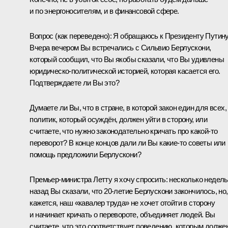
и по энергоносителям, и в финансовой сфере.
Вопрос
(как переведено)
:
Я обращаюсь к Президенту Путину
Вчера вечером Вы встречались с Сильвио Берлускони,
который сообщил, что Вы якобы сказали, что Вы удивлены
юридическо-политической историей, которая касается его.
Подтверждаете ли Вы это?
Думаете ли Вы, что в стране, в которой закон един для всех,
политик, который осуждён, должен уйти в сторону, или
считаете, что нужно законодательно кричать про какой‑то
переворот? В конце концов дали ли Вы какие‑то советы или
помощь предложили Берлускони?
Премьер-министра Летту я хочу спросить: несколько недель
назад Вы сказали, что 20-летие Берлускони закончилось, но,
кажется, наш «кавалер труда» не хочет отойти в сторону
и начинает кричать о перевороте, объединяет людей. Вы
считаете, что это соответствует поведению, которым долже