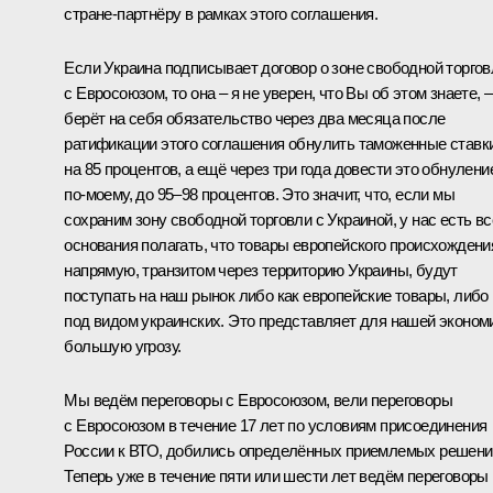
стране-партнёру в рамках этого соглашения.
Если Украина подписывает договор о зоне свободной торгов
с Евросоюзом, то она – я не уверен, что Вы об этом знаете, –
берёт на себя обязательство через два месяца после
ратификации этого соглашения обнулить таможенные ставк
на 85 процентов, а ещё через три года довести это обнулени
по‑моему, до 95–98 процентов. Это значит, что, если мы
сохраним зону свободной торговли с Украиной, у нас есть вс
основания полагать, что товары европейского происхождени
напрямую, транзитом через территорию Украины, будут
поступать на наш рынок либо как европейские товары, либо
под видом украинских. Это представляет для нашей эконом
большую угрозу.
Мы ведём переговоры с Евросоюзом, вели переговоры
с Евросоюзом в течение 17 лет по условиям присоединения
России к ВТО, добились определённых приемлемых решени
Теперь уже в течение пяти или шести лет ведём переговоры