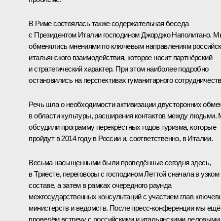
В Риме состоялась также содержательная беседа
с Президентом Италии господином Джорджо Наполитано. М
обменялись мнениями по ключевым направлениям российск
итальянского взаимодействия, которое носит партнёрский
и стратегический характер. При этом наиболее подробно
остановились на перспективах гуманитарного сотрудничеств
Речь шла о необходимости активизации двусторонних обме
в области культуры, расширения контактов между людьми.
обсудили программу перекрёстных годов туризма, которые
пройдут в 2014 году в России и, соответственно, в Италии.
Весьма насыщенными были проведённые сегодня здесь,
в Триесте, переговоры с господином Леттой сначала в узком
составе, а затем в рамках очередного раунда
межгосударственных консультаций с участием глав ключев
министерств и ведомств. После пресс-конференции мы ещё
проведём встречу с российскими и итальянскими деловыми