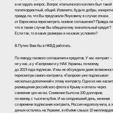
а не задать вопрос. Вопрос итальянского коллеги был такой
политкорректный, общий. Извините, будьте добры, конкретн
правда ли, что Вы предлагали Януковичу в случае отказа
от Евросоюза пересмотреть газовое соглашение? Правда ли
что в таком случае Вы обещали ему значительный кредит?
Если так, то в каких размерах и на каких условиях?
В.Путин:
Вам бы в НКВД работать.
По поводу газового соглашения и кредитов. У нас контракт –
не у нас, а у «Газпрома» и у НАК Украины, по‑моему,
до 2019 года подписан. И мы не обсуждали даже возможнос
пересмотра самого контракта. «Газпром» уже подписывал
несколько дополнений к этому контракту. Одно из них касае
размещения российского флота в Крыму и оплаты через
снижение цен на газ. Снижение было на 100 долларов,
по‑моему, с тысячи кубов. И на сегодняшний день, начиная
со времени подписания контракта, Россия недополучила, а э
деньги остались на Украине, в объёме свыше 10 миллиардо