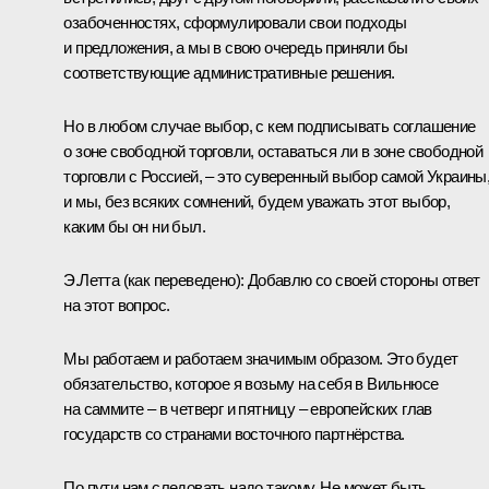
озабоченностях, сформулировали свои подходы
и предложения, а мы в свою очередь приняли бы
соответствующие административные решения.
Но в любом случае выбор, с кем подписывать соглашение
о зоне свободной торговли, оставаться ли в зоне свободной
торговли с Россией, – это суверенный выбор самой Украины
и мы, без всяких сомнений, будем уважать этот выбор,
каким бы он ни был.
Э.Летта
(как переведено)
:
Добавлю со своей стороны ответ
на этот вопрос.
Мы работаем и работаем значимым образом. Это будет
обязательство, которое я возьму на себя в Вильнюсе
на саммите – в четверг и пятницу – европейских глав
государств со странами восточного партнёрства.
По пути нам следовать надо такому. Не может быть