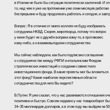
в Италии не было бы ситуации политически хаотичной. И эт
то, над чем я уже на протяжении уже семи месяцев работаю
беспрерывно и буду продолжать работать и сегодня, и завтр
Вопрос:
Я в отличие от моего коллеги не буду изображать
сотрудника НКВД. Скорее, миротворца, потому что вопрос
у меня будет не о дружбе вопреки кому‑то, в противовес
кому‑либо, а о взаимовыгодном сотрудничестве.
Мы сейчас наблюдали, как было подписано соглашение
о сотрудничестве между РФПИ и итальянским Фондом
стратегических инвестиций о создании совместного
инвестиционного фонда. В какие проекты мог бы вложиться
этот фонд? Какие наиболее перспективные области
сотрудничества для него Вы видите?
В.Путин:
Я уже сказал, что у нас развиваются отношения оч
позитивно и быстро. Совсем недавно у нас товарооборот б
34–35 миллиардов долларов, а в этом году мы выйдем на 50