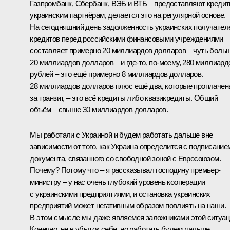
Газпромбанк, Сбербанк, ВЭБ и ВТБ – предоставляют креди
украинским партнёрам, делается это на регулярной основе.
На сегодняшний день задолженность украинских получател
кредитов перед российскими финансовыми учреждениями
составляет примерно 20 миллиардов долларов – чуть боль
20 миллиардов долларов – и где‑то, по‑моему, 280 миллиард
рублей – это ещё примерно 8 миллиардов долларов.
28 миллиардов долларов плюс ещё два, которые проплаче
за транзит, – это всё кредиты либо квазикредиты. Общий
объём – свыше 30 миллиардов долларов.
Мы работали с Украиной и будем работать дальше вне
зависимости от того, как Украина определится с подписание
документа, связанного со свободной зоной с Евросоюзом.
Почему? Потому что – я рассказывал господину премьер-
министру – у нас очень глубокий уровень кооперации
с украинскими предприятиями, и остановка украинских
предприятий может негативным образом повлиять на наши.
В этом смысле мы даже являемся заложниками этой ситуац
Конечно, не в убыток себе, но работать будем дальше