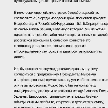
нужно удавить целые отрасли нашей экономики?
В некоторых европейских странах безработица сейчас
составляет 25, а среди молодёжи до 40 процентов доходит.
Безработица в Российской Федерации – 5,2–5,3 процента, о
из самых низких за нашу новейшую историю. Мы не хотим
никакого всплеска безработицы и закрытия целых отраслей
российской экономики. В сельском хозяйстве это
животноводство, это сельхозмашиностроение,
в промышленных секторах это авиапром, автопром и так
далее.
И я бы полагал, что нужно деполитизировать эту тему,
согласиться с предложением Президента Януковича
и в трёхстороннем формате как следует и обстоятельно на 
эти темы поговорить. Можно было бы, на мой взгляд,
инициировать даже прямые контакты между бизнесом Росси
Украины, Евросоюза, прямые контакты между бизнес-
объединениями, чтобы те, кто реально делают экономику,
встретились, друг с другом поговорили, рассказали о своих