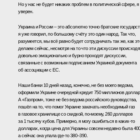
Но у нас не будет никаких проблем в политической сфере, я
уверен.
Украина и России – это абсолютно точно братские государст
я уже говорил, по большому счёту это один народ. Так что,
разумеется, мы всё равно будет сотрудничать так же, как эт
делаем сейчас, несмотря на то что эти дискуссии происходя
довольно эмоционально и бурно проходят дискуссии,
связанные с возможным подписанием Украиной документа
об ассоциации с ЕС.
Наши банки 10 дней назад, конечно, не без моего ведома,
оформили Украине очередной кредит 750 миллионов доллар
А «Газпром», тоже не без ведома российского руководства,
пошёл на то, что помог Украине закачать необходимый газ
в газовое хранилище со скидкой, по‑моему, 260 долларов
за 1 тысячу кубов. Примерно, я могу ошибиться в каких‑то
долларах, когда цена для Украины совсем недавно была 400
а сейчас она упала где‑то 380–390.