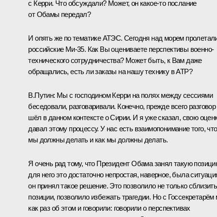
с Керри. Что обсуждали? Может, он какое‑то послание
от Обамы передал?
И опять же по тематике АТЭС. Сегодня над морем пролетал
российские Ми-35. Как Вы оцениваете перспективы военно-
технического сотрудничества? Может быть, к Вам даже
обращались, есть ли заказы на нашу технику в АТР?
В.Путин:
Мы с господином Керри на полях между сессиями
беседовали, разговаривали. Конечно, прежде всего разговор
шёл в данном контексте о Сирии. И я уже сказал, свою оцен
давал этому процессу. У нас есть взаимопонимание того, чт
мы должны делать и как мы должны делать.
Я очень рад тому, что Президент Обама занял такую позици
для него это достаточно непростая, наверное, была ситуаци
он принял такое решение. Это позволило не только сблизит
позиции, позволило избежать трагедии. Но с Госсекретарём
как раз об этом и говорили: говорили о перспективах