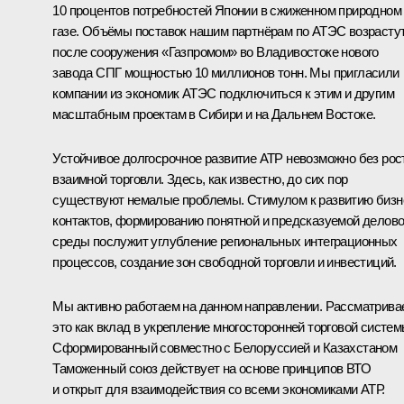
10 процентов потребностей Японии в сжиженном природном
газе. Объёмы поставок нашим партнёрам по АТЭС возрасту
после сооружения «Газпромом» во Владивостоке нового
завода СПГ мощностью 10 миллионов тонн. Мы пригласили
компании из экономик АТЭС подключиться к этим и другим
масштабным проектам в Сибири и на Дальнем Востоке.
Устойчивое долгосрочное развитие АТР невозможно без рос
взаимной торговли. Здесь, как известно, до сих пор
существуют немалые проблемы. Стимулом к развитию бизн
контактов, формированию понятной и предсказуемой делов
среды послужит углубление региональных интеграционных
процессов, создание зон свободной торговли и инвестиций.
Мы активно работаем на данном направлении. Рассматрива
это как вклад в укрепление многосторонней торговой систем
Сформированный совместно с Белоруссией и Казахстаном
Таможенный союз
действует на основе принципов ВТО
и открыт для взаимодействия со всеми экономиками АТР.