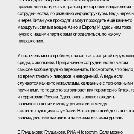
промышленности, есть в транспорте хорошие направления
сотрудничества, по развитию инфраструктуры. Ведь через н
и через Китай уже проходят и могут проходить ещё какие‑то
маршруты, связывающие Азию и Европу. И здесь нам тоже
нужно с нашими партнёрами определиться, по какому
направлению.
У нас очень много проблем, связанных с защитой окружающ
среды, с экологией. Приграничное сотрудничество в этом
смысле вообще трудно переоценить. Посмотрите, что было
во время тяжёлых паводков и наводнений. А ведь если
случаются какие‑то катаклизмы, связанные с техногенными
причинами, то тогда это затрагивает как территорию Китая, т
и территорию России. Здесь очень важно наладить
взаимоотношение и между регионами, и между
соответствующими службами. На сегодняшний день всё это
взаимодействие находится на весьма высоком уровне.
Е.Глушакова:
Глушакова, РИА «Новости». Если можно,