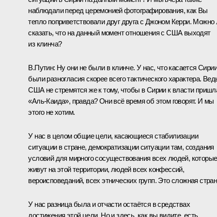
наблюдали перед церемонией фотографирования, как Вы
тепло поприветствовали друг друга с Джоном Керри. Можно 
сказать, что на данный момент отношения с США выходят
из клинча?
В.Путин:
Ну они не были в клинче. У нас, что касается Сирии
были разногласия скорее всего тактического характера. Вед
США не стремятся же к тому, чтобы в Сирии к власти пришл
«Аль-Каида», правда? Они всё время об этом говорят. И мы
этого не хотим.
У нас в целом общие цели, касающиеся стабилизации
ситуации в стране, демократизации ситуации там, создания
условий для мирного сосуществования всех людей, которы
живут на этой территории, людей всех конфессий,
вероисповеданий, всех этнических групп. Это сложная стран
У нас разница была и отчасти остаётся в средствах
достижения этой цели. Но и здесь, как вы видите, есть