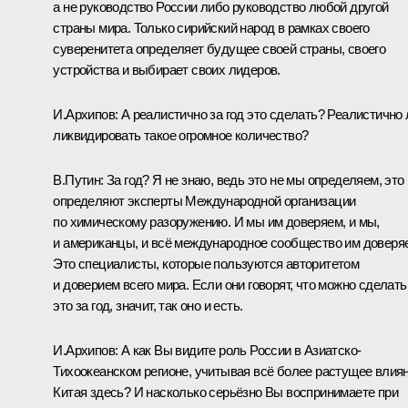
а не руководство России либо руководство любой другой
страны мира. Только сирийский народ в рамках своего
суверенитета определяет будущее своей страны, своего
устройства и выбирает своих лидеров.
И.Архипов:
А реалистично за год это сделать? Реалистично 
ликвидировать такое огромное количество?
В.Путин:
За год? Я не знаю, ведь это не мы определяем, это
определяют эксперты Международной организации
по химическому разоружению. И мы им доверяем, и мы,
и американцы, и всё международное сообщество им доверяе
Это специалисты, которые пользуются авторитетом
и доверием всего мира. Если они говорят, что можно сделать
это за год, значит, так оно и есть.
И.Архипов
:
А как Вы видите роль России в Азиатско-
Тихоокеанском регионе, учитывая всё более растущее влия
Китая здесь? И насколько серьёзно Вы воспринимаете при