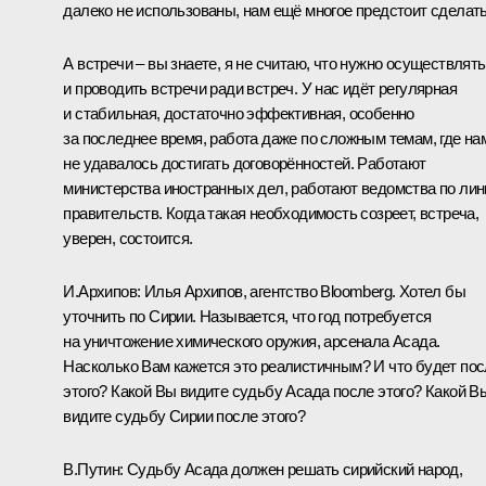
далеко не использованы, нам ещё многое предстоит сделать
А встречи – вы знаете, я не считаю, что нужно осуществлять
и проводить встречи ради встреч. У нас идёт регулярная
и стабильная, достаточно эффективная, особенно
за последнее время, работа даже по сложным темам, где на
не удавалось достигать договорённостей. Работают
министерства иностранных дел, работают ведомства по лин
правительств. Когда такая необходимость созреет, встреча,
уверен, состоится.
И.Архипов:
Илья Архипов, агентство Bloomberg. Хотел бы
уточнить по Сирии. Называется, что год потребуется
на уничтожение химического оружия, арсенала Асада.
Насколько Вам кажется это реалистичным? И что будет по
этого? Какой Вы видите судьбу Асада после этого? Какой В
видите судьбу Сирии после этого?
В.Путин:
Судьбу Асада должен решать сирийский народ,