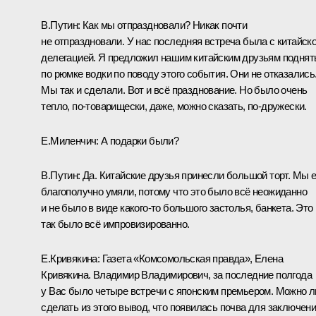
В.Путин:
Как мы отпраздновали? Никак почти
не отпраздновали. У нас последняя встреча была с китайск
делегацией. Я предложил нашим китайским друзьям поднят
по рюмке водки по поводу этого события. Они не отказались
Мы так и сделали. Вот и всё празднование. Но было очень
тепло, по‑товарищески, даже, можно сказать, по‑дружески.
Е.Миленчич:
А подарки были?
В.Путин:
Да. Китайские друзья принесли большой торт. Мы е
благополучно умяли, потому что это было всё неожиданно
и не было в виде какого‑то большого застолья, банкета. Это
так было всё импровизированно.
Е.Кривякина:
Газета «Комсомольская правда», Елена
Кривякина. Владимир Владимирович, за последние полгода
у Вас было четыре встречи с японским премьером. Можно л
сделать из этого вывод, что появилась почва для заключен