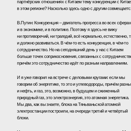
партнёрских отношениях с Китаем тему конкуренции с Кита
в этом регионе? Насколько здесь одно с другим совмещаетс
В.Путин:
Конкуренция – двигатель прогресса во всех сферах
и в экономике, и в политике. Поэтому я здесь не вижу
ни противоречий, ни трагедий, всё нормально, естественно, т
и должно развиваться. В чём‑то есть конкуренция, в чём‑то
сотрудничество. Но на сегодняшний день у нас с Китаем
больше точек соприкосновения, связанных с сотрудничеств
причём это сотрудничество идёт по разным направлениям.
И я уже говорил на встрече с деловыми кругами: если мы
говорим об энергетике, то это и углеводороды, причём разны
и нефть, и газ, это, возможно, в будущем и сжиженный
природный газ, это электроэнергия, это атомная энергетика.
Мы два, как вы знаете, блока на Тяньваньской атомной
электростанции построили, на очереди третий и четвёртый
блоки.