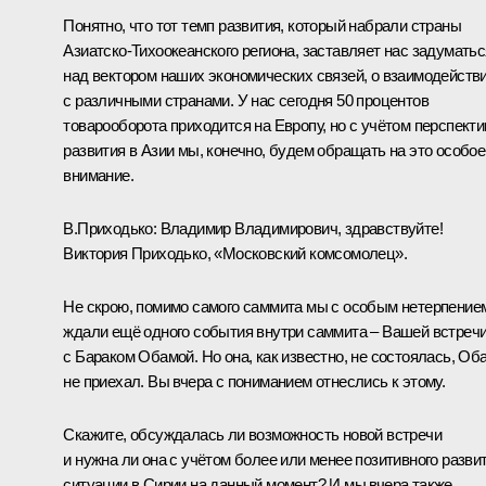
Понятно, что тот темп развития, который набрали страны
Азиатско-Тихоокеанского региона, заставляет нас задуматьс
над вектором наших экономических связей, о взаимодейств
с различными странами. У нас сегодня 50 процентов
товарооборота приходится на Европу, но с учётом перспекти
развития в Азии мы, конечно, будем обращать на это особое
внимание.
В.Приходько:
Владимир Владимирович, здравствуйте!
Виктория Приходько, «Московский комсомолец».
Не скрою, помимо самого саммита мы с особым нетерпение
ждали ещё одного события внутри саммита – Вашей встреч
с Бараком Обамой. Но она, как известно, не состоялась, Об
не приехал. Вы вчера с пониманием отнеслись к этому.
Скажите, обсуждалась ли возможность новой встречи
и нужна ли она с учётом более или менее позитивного разви
ситуации в Сирии на данный момент? И мы вчера также