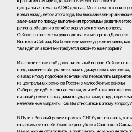
к развитию Сибири и Дальнего Востока, всё‑таки это
центральная тема на АТЭС для нас. Мы знаем, что некоторо
время назад, летом этого года, Вы высказывали критически
замечания по поводу выполнения программы развития этого
региона, обещали в октябре вернуться к этому вопросу.
Сейчас, после смены руководства министерства Дальнего
Востока и Сибири, Вы более или менее удовлетворены, как
там идёт или всё‑таки требуется какой‑то ещё прорыв?
И в связи с этим ещё дополнительный вопрос. Сейчас есть
предложение в обществе в связи с дискуссией о мигрантах,
о визах и тому подобное всё‑таки или переселять мигрантов
из центральных регионов России в малообжитые районы
Сибири, где идёт отток населения, или всё‑таки ввести снов
визовый режим с соседними государствами, откуда приезж
нелегальные мигранты. Как Вы относитесь к этому вопросу?
В.Путин:
Визовый режим в рамках СНГ будет означать, что 
отталкиваем от себя бывшие республики Советского Союза
Нам нужно не отталкивать, а приближать, но нужно делать э