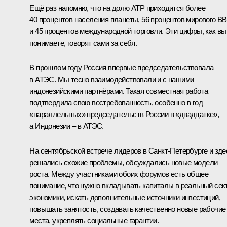
Ещё раз напомню, что на долю АТР приходится более
40 процентов населения планеты, 56 процентов мирового В
и 45 процентов международной торговли. Эти цифры, как вы
понимаете, говорят сами за себя.
В прошлом году Россия впервые председательствовала
в АТЭС. Мы тесно взаимодействовали и с нашими
индонезийскими партнёрами. Такая совместная работа
подтвердила свою востребованность, особенно в год
«параллельных» председательств России в «
двадцатке
»,
а Индонезии – в АТЭС.
На сентябрьской
встрече
лидеров в Санкт-Петербурге и зде
решались схожие проблемы, обсуждались новые модели
роста. Между участниками обоих форумов есть общее
понимание, что нужно вкладывать капиталы в реальный сек
экономики, искать дополнительные источники инвестиций,
повышать занятость, создавать качественно новые рабочие
места, укреплять социальные гарантии.