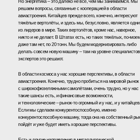
Но энергетика – это далеко не всё, чем мы занимаемся. Мы
решаем вопросы, связанные с кооперацией в области
авиастроения. Китайцев прежде всего, конечно, интересуют
тяжёлые вертолёты, и здесь мы, безусловно, является одн
из лидеров в мире. Таких вертолётов, кроме нас, наверное,
никто и не делает. В Штатах есть, но таких тяжёлых, по‑моем
даже там нет, по 20 тонн. Мы будем модернизировать либо
делать совсем новую машину – там на уровне специалистов
экспертов это решают.
В области космоса у нас хорошие перспективы, в области
авиастроения. Конечно, трудно пробиться на мировой рынок
с широкофюзеляжными самолётами, очень трудно, но у нас
такие шансы есть, и финансовые возможности,
и технологические – рынок‑то огромный и у нас, и у китайцев
Если мы сделаем конкурентоспособную, именно
конкурентоспособную машину, тогда она на собственный ры
пойдёт и уже будет иметь хорошие перспективы.
Есть и другие направления в металлургической