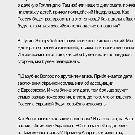
в далёкую Голландию. Там избили нашего дипломата, причё
на глазах у детей, причем полицейский Нидерландов. Как
Россия будет реагировать на этот эпизод? Как в дальнейше
будут строиться российско-голландские отношения?
В.Путин:
Это грубейшее нарушение венских конвенций. Мы
ждём разъяснений и извинений, а также наказания виновных
И в зависимости от того, как себя будет вести голландская
сторона, мы будем реагировать.
П.Зарубин:
Вопрос по другой тематике. Приближается дата
заключения Украиной соглашения об ассоциации
с Евросоюзом. И чем ближе эта дата, тем больше звучит
самых разных точек зрения, вплоть до того, что отношения
России с Украиной будут серьёзно испорчены.
Как Вы относитесь к таким прогнозам? И насколько, на Ваш
взгляд, сближение Украины с ЕС означает её отдаление
от Таможенного союза? Премьер Азаров, как известно,