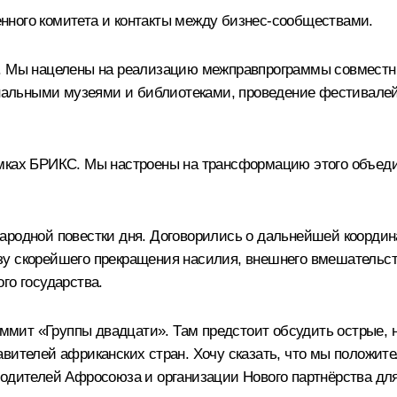
нного комитета и контакты между бизнес-сообществами.
. Мы нацелены на реализацию межправпрограммы совместных
льными музеями и библиотеками, проведение фестивалей, в
рамках БРИКС. Мы настроены на трансформацию этого объе
народной повестки дня. Договорились о дальнейшей коорди
зу скорейшего прекращения насилия, внешнего вмешательст
го государства.
 саммит «Группы двадцати». Там предстоит обсудить острые
авителей африканских стран. Хочу сказать, что мы положит
водителей Афросоюза и организации Нового партнёрства дл