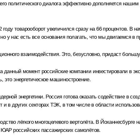
оннего политического диалога эффективно дополняется наш
2 году товарооборот увеличился сразу на 66 процентов. В н
о у нас есть все основания полагать, что мы двигаемся в 
ционного взаимодействия. Это, безусловно, придаст больш
 На данный момент российские компании инвестировали в э
ь, это энергетическое машиностроение.
ядерной энергетики. Россия готова оказать содействие в 
т и в других секторах ТЭК, в том числе в области использо
одство лёгкого многоцелевого вертолёта. В Йоханнесбурге 
 в ЮАР российских пассажирских самолётов.