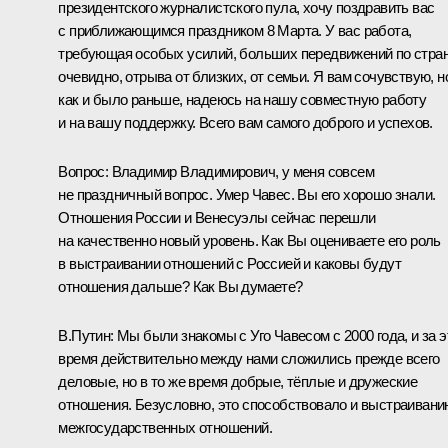
президентского журналистского пула, хочу поздравить вас
с приближающимся праздником 8 Марта. У вас работа,
требующая особых усилий, больших передвижений по стран
очевидно, отрыва от близких, от семьи. Я вам сочувствую, н
как и было раньше, надеюсь на нашу совместную работу
и на вашу поддержку. Всего вам самого доброго и успехов.
Вопрос:
Владимир Владимирович, у меня совсем
не праздничный вопрос. Умер Чавес. Вы его хорошо знали.
Отношения России и Венесуэлы сейчас перешли
на качественно новый уровень. Как Вы оцениваете его роль
в выстраивании отношений с Россией и каковы будут
отношения дальше? Как Вы думаете?
В.Путин:
Мы были знакомы с Уго Чавесом с 2000 года, и за э
время действительно между нами сложились прежде всего
деловые, но в то же время добрые, тёплые и дружеские
отношения. Безусловно, это способствовало и выстраивани
межгосударственных отношений.