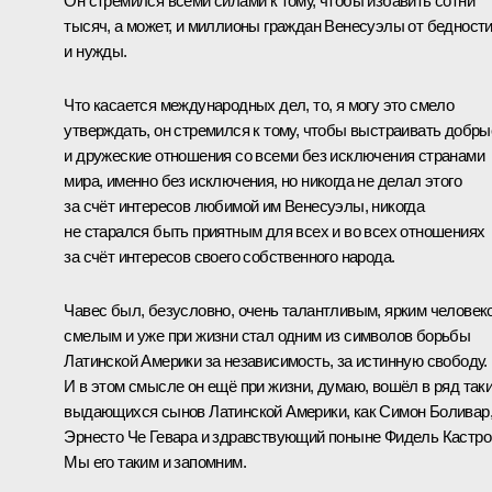
Он стремился всеми силами к тому, чтобы избавить сотни
тысяч, а может, и миллионы граждан Венесуэлы от бедност
и нужды.
Что касается международных дел, то, я могу это смело
утверждать, он стремился к тому, чтобы выстраивать добры
и дружеские отношения со всеми без исключения странами
мира, именно без исключения, но никогда не делал этого
за счёт интересов любимой им Венесуэлы, никогда
не старался быть приятным для всех и во всех отношениях
за счёт интересов своего собственного народа.
Чавес был, безусловно, очень талантливым, ярким человек
смелым и уже при жизни стал одним из символов борьбы
Латинской Америки за независимость, за истинную свободу.
И в этом смысле он ещё при жизни, думаю, вошёл в ряд так
выдающихся сынов Латинской Америки, как Симон Боливар
Эрнесто Че Гевара и здравствующий поныне Фидель Кастро
Мы его таким и запомним.