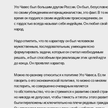
Уго Чавес был большим другом России. Он был, безусловно
по своим убеждениям интернационалистом, это факт. В то ж
время он гордился своим индейским происхождением, он
с гордостью всегда называл себя индейцем. Он любил свой
народ.
Надо отметить, что по характеру он был человеком
мужественным, последовательным, умеющим ясно
формулировать задачи, которые он считал необходимым
решать, и был способным при реализации этих целей идти
до конца. Он проявлял характер.
Можно по‑разному относиться к политике Уго Чавеса. Если
говорить о его экономической политике, то можно со многим
поспорить, но совершенно очевидным является
то обстоятельство, что он стремился к развитию своей стра
но никогда не допускал, чтобы тяжесть и тяготы этого разви
были переложены исключительно на плечи рядовых гражда