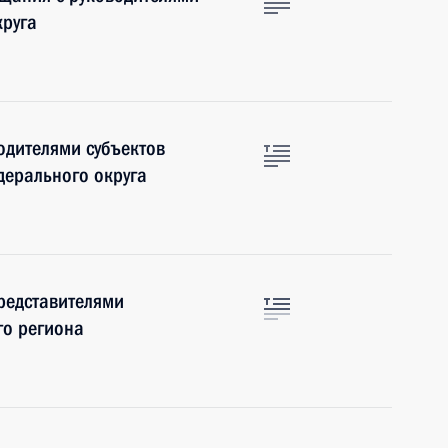
круга
одителями субъектов
ерального округа
представителями
го региона