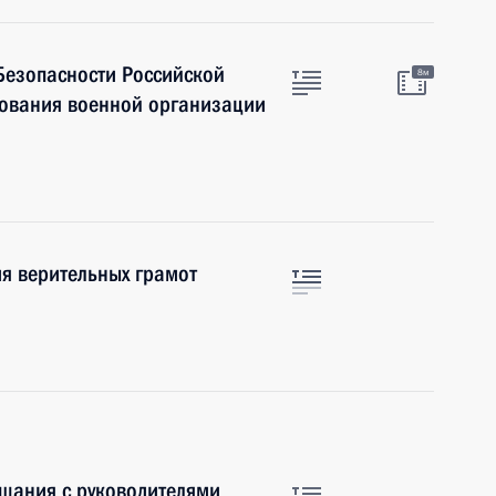
Безопасности Российской
8м
ования военной организации
я верительных грамот
ещания с руководителями