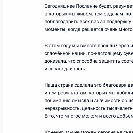
1 марта 2018 года, четверг
Сегодняшнее Послание будет, разумеет
в которых мы живём, тем задачам, кот
Послание Президента Федерально
поблагодарить всех вас за поддержку,
1 марта 2018 года, 14:00
Москва
моменты, когда решается очень много
В этом году мы вместе прошли через и
1 декабря 2016 года, четверг
сплочённой нации, по‑настоящему суве
доказала, что способна защитить соот
Послание Президента Федерально
и справедливость.
1 декабря 2016 года, 13:10
Москва, Кремль
Наша страна сделала это благодаря ва
и тем результатам, которых мы добил
пониманию смысла и значимости обще
3 декабря 2015 года, четверг
неразрывность, цельность тысячелетне
Послание Президента Федерально
В то, что многое можем и всего добьё
3 декабря 2015 года, 13:00
Москва, Кремль
Конечно, мы не можем сегодня не сказ