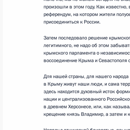
произошли в этом году. Как известно, 
референдум, на котором жители полуо
4 декабря 2014 года, четверг
присоединиться к России.
Послание Президента Федерально
Затем последовало решение крымского
4 декабря 2014 года, 13:20
Москва, Кремль
легитимного, не надо об этом забыват
крымского парламента о независимост
воссоединение Крыма и Севастополя с
12 декабря 2013 года, четверг
Для нашей страны, для нашего народа 
Послание Президента Федерально
в Крыму живут наши люди, и сама терр
здесь находится духовный исток форм
12 декабря 2013 года, 13:15
Москва, Кремл
нации и централизованного Российског
в древнем Херсонесе, или, как называ
крещение князь Владимир, а затем и к
12 декабря 2012 года, среда
Послание Президента Федерально