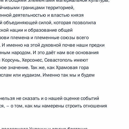
ом и общими элементами материальной культуры,
тойчивыми границами территорией,
ь
нной деятельностью и властью князя
ой объединяющей силой, которая позволила
ской нации и образование общей
крови племена и племенные союзы всего
 И именно на этой духовной почве наши предки
му Собранию
:
5
иным народом. И это даёт нам все основания
ь
я Корсунь, Херсонес, Севастополь имеют
ое значение. Так же, как Храмовая гора
 ислам или иудаизм. Именно так мы и будем
му Собранию
:
нельзя не сказать и о нашей оценке событий
12
ься, – о том, как мы намерены строить отношения