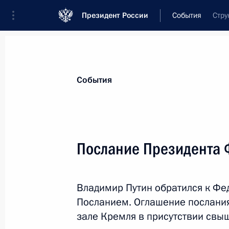
Президент России
События
Стру
Президент
Администрация
Государст
Новости
Стенограммы
Поездки
Те
События
Рубрикация материалов
Все материалы
Послание Президента
Послания Федеральному Собранию
Заявления по важнейшим вопросам
Владимир Путин обратился к Ф
Совещания, заседания, рабочие встречи
Посланием. Оглашение послания
Речи и обращения
зале Кремля в присутствии свы