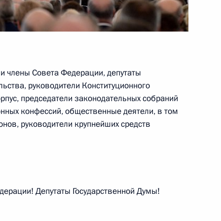
и члены Совета Федерации, депутаты
му Собранию
:
17
льства, руководители Конституционного
орпус, председатели законодательных собраний
нных конфессий, общественные деятели, в том
онов, руководители крупнейших средств
му Собранию
:
17
ерации! Депутаты Государственной Думы!