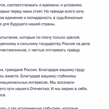
ся, соответствовать и времени, и условиям,
орые перед нами стоят. Но прежде всего хочу
му Собранию
:
22
 за единение и солидарность в судьбоносные
е для будущего нашей страны.
спытания, которые по плечу только зрелой,
ренному и сильному государству. Россия на деле
ечественников, с честью отстаивать правду
му Собранию
:
14
м, граждане России. Благодаря вашему труду
ись вместе. Благодаря вашему глубокому
национальных интересов. Мы осознали
го пути нашего Отечества. И мы верим в себя.
му Собранию
мся.
:
12
ать о тех исторических событиях, которые