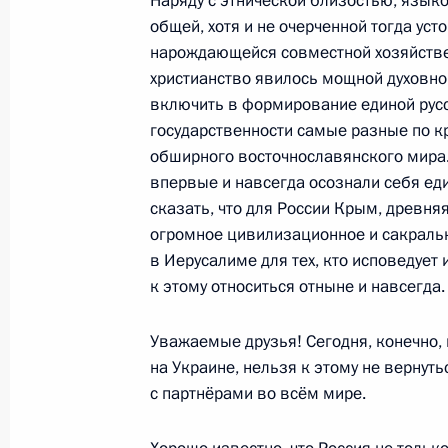
Наряду с этнической близостью, язык
общей, хотя и не очерченной тогда ус
12 декабря 2012 года, 13:30
Москва, Кремл
нарождающейся совместной хозяйстве
христианство явилось мощной духовн
включить в формирование единой рус
22 декабря 2011 года, четверг
государственности самые разные по 
обширного восточнославянского мира.
Послание Президента Федерально
впервые и навсегда осознали себя ед
22 декабря 2011 года, 13:00
Москва, Кремл
сказать, что для России Крым, древня
огромное цивилизационное и сакральн
в Иерусалиме для тех, кто исповедует
к этому относиться отныне и навсегда.
30 ноября 2010 года, вторник
Послание Президента Федерально
Уважаемые друзья! Сегодня, конечно, 
на Украине, нельзя к этому не вернут
30 ноября 2010 года, 13:00
Москва, Кремль
с партнёрами во всём мире.