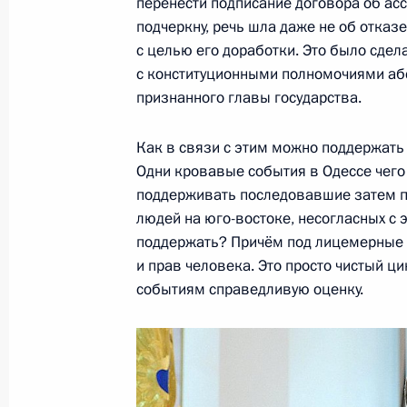
перенести подписание договора об ас
Встреча с военнослужащими Во
подчеркну, речь шла даже не об отказе
26 июля 2026 года
с целью его доработки. Это было сдел
с конституционными полномочиями аб
признанного главы государства.
Как в связи с этим можно поддержать 
Разделы сайта
Информацион
Одни кровавые события в Одессе чего
Президента
ресурсы
поддерживать последовавшие затем п
России
Президента Ро
людей на юго-востоке, несогласных с
поддержать? Причём под лицемерные 
События
Президент России
Текущий ресурс
и прав человека. Это просто чистый ц
Структура
Конституция Росс
Видео и фото
событиям справедливую оценку.
Государственная
Документы
символика
Контакты
Обратиться к Пре
Поиск
Президент Росси
гражданам школь
возраста
Для СМИ