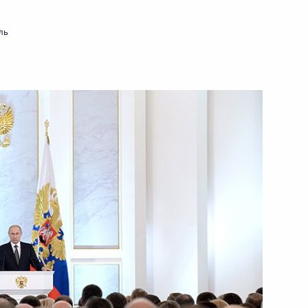
ль
му Собранию
:
26
му Собранию
:
25
му Собранию
:
33