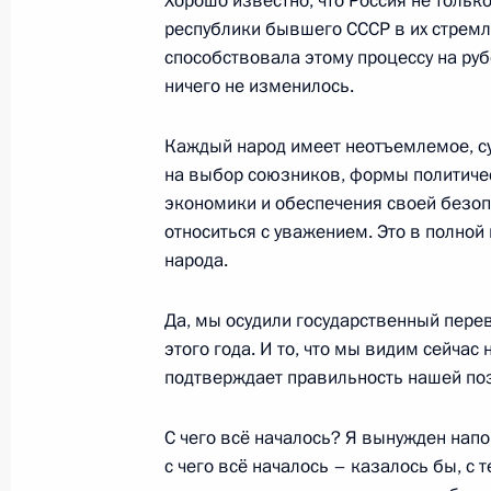
Хорошо известно, что Россия не тольк
12 ноября 2009 года, четверг
республики бывшего СССР в их стремле
способствовала этому процессу на руб
Послание Федеральному Собранию
ничего не изменилось.
12 ноября 2009 года, 13:45
Москва, Большо
Каждый народ имеет неотъемлемое, су
на выбор союзников, формы политиче
5 ноября 2008 года, среда
экономики и обеспечения своей безопа
относиться с уважением. Это в полной
Послание Федеральному Собранию
народа.
5 ноября 2008 года, 13:45
Москва, Большой
Да, мы осудили государственный перев
этого года. И то, что мы видим сейчас
подтверждает правильность нашей по
С чего всё началось? Я вынужден напо
с чего всё началось – казалось бы, с