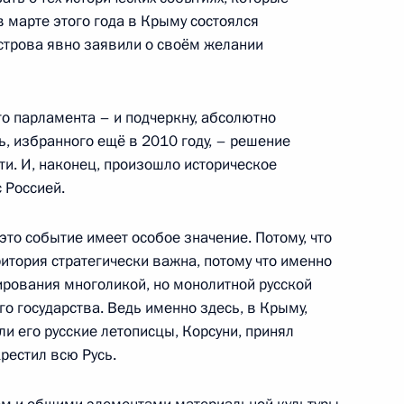
в марте этого года в Крыму состоялся
строва явно заявили о своём желании
му Собранию
:
7
 парламента – и подчеркну, абсолютно
ь, избранного ещё в 2010 году, – решение
и. И, наконец, произошло историческое
 Россией.
это событие имеет особое значение. Потому, что
му Собранию
:
9
итория стратегически важна, потому что именно
ирования многоликой, но монолитной русской
ь
о государства. Ведь именно здесь, в Крыму,
ли его русские летописцы, Корсуни, принял
рестил всю Русь.
му Собранию
:
10