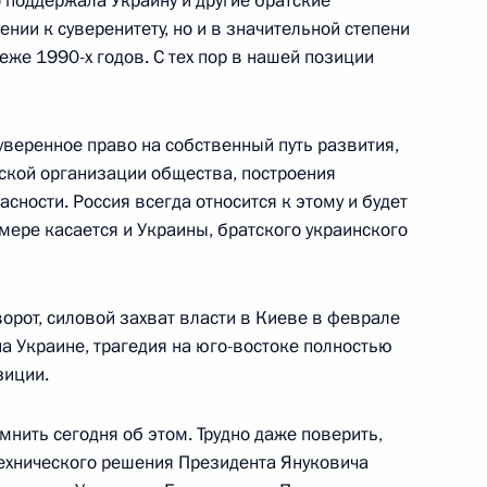
о поддержала Украину и другие братские
нии к суверенитету, но и в значительной степени
еже 1990-х годов. С тех пор в нашей позиции
 Российской Федерации
:
8
й Кремлёвский дворец
веренное право на собственный путь развития,
ской организации общества, построения
сности. Россия всегда относится к этому и будет
 мере касается и Украины, братского украинского
 Российской Федерации
:
7
 Кремлёвский дворец
орот, силовой захват власти в Киеве в феврале
 на Украине, трагедия на юго-востоке полностью
зиции.
мнить сегодня об этом. Трудно даже поверить,
 технического решения Президента Януковича