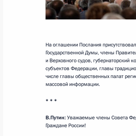
21 апреля 2021 года, 13:20
Москва
15 января 2020 года, среда
На оглашении Послания присутствовал
Послание Президента Федерально
Государственной Думы, члены Правите
15 января 2020 года, 13:15
Москва
и Верховного судов, губернаторский к
субъектов Федерации, главы традицио
числе главы общественных палат реги
массовой информации.
20 февраля 2019 года, среда
Послание Президента Федерально
* * *
20 февраля 2019 года, 13:30
Москва
В.Путин:
Уважаемые члены Совета Фед
Граждане России!