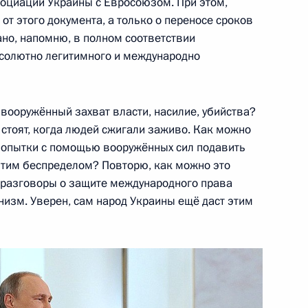
социации Украины с Евросоюзом. При этом,
енно-Морского Флота
 от этого документа, а только о переносе сроков
ано, напомню, в полном соответствии
солютно легитимного и международно
вооружённый захват власти, насилие, убийства?
ные
Официальные
Правовая и
 стоят, когда людей сжигали заживо. Как можно
сетевые ресурсы
техническая
опытки с помощью вооружённых сил подавить
ссии
Президента России
информация
 этим беспределом? Повторю, как можно это
разговоры о защите международного права
MAX
О портале
инизм. Уверен, сам народ Украины ещё даст этим
ВКонтакте
Об использовании
ии
информации сайта
Rutube
О персональных
Telegram-канал
данных пользователей
YouTube
зиденту
Написать в редакцию
и —
ного