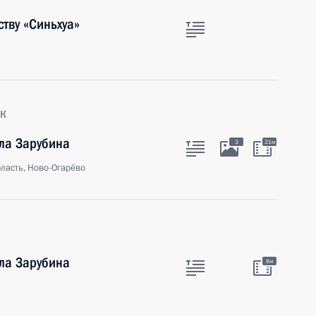
тву «Cиньхуа»
к
ла Зарубина
3
21м
ласть, Ново-Огарёво
ла Зарубина
8м