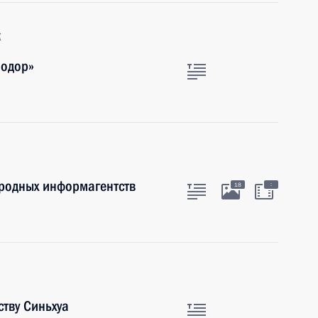
к
оодор»
ародных информагентств
:
18
тву Синьхуа