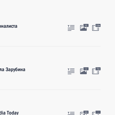
рналиста
6
19м
ла Зарубина
1
7м
dia Today
:
23