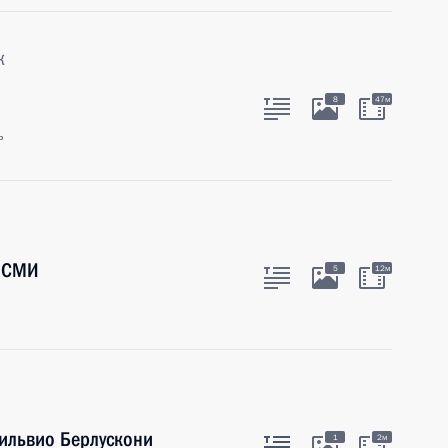
к
8
47м
ь
й СМИ
5
12м
Сильвио Берлускони
1
2м