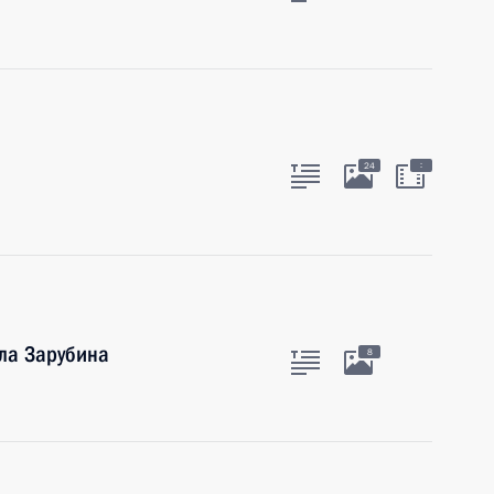
:
24
ла Зарубина
8