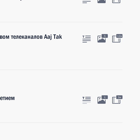
вом телеканалов Aaj Tak
5
12м
летием
1
3м