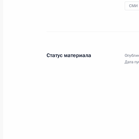
Лукашенко ответили
СМИ
на вопросы СМИ
15 сентября 2023 года
Видео, 8 мин.
Статус материала
Опублик
Дата пу