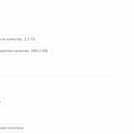
сделали заявления для СМИ
6 октября 2023 года
Видео, 22 мин.
кое качество,
1.1 ГБ
артное качество,
280.1 МБ
й
Пресс-конференция
няя политика