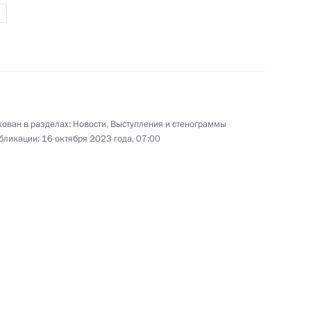
по итогам российско-
турецких переговоров
4 сентября 2023 года
Видео, 29 мин.
ован в разделах:
Новости
,
Выступления и стенограммы
бликации:
16 октября 2023 года, 07:00