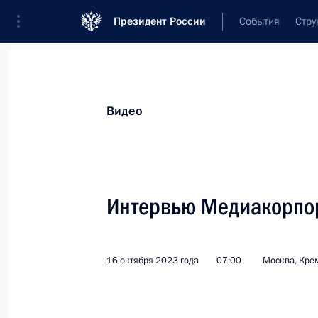
Президент России
События
Стру
Видеозаписи
Фотографии
Аудиозапи
Все материалы
Выступления
Совещан
Видео
Показа
Интервью Медиакорпо
Интервью Медиакорпораци
16 октября 2023 года
07:00
Москва, Кре
Китая