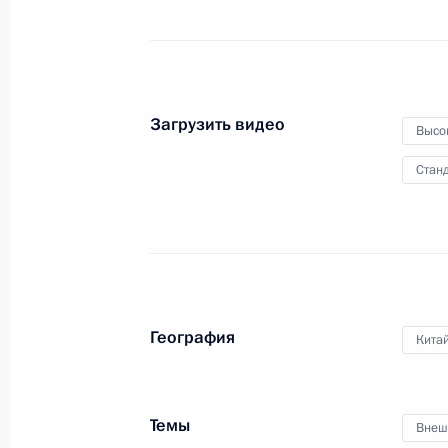
Ghad
11 октября 2023 года
Видео, 5 мин.
Загрузить видео
Высо
Станд
География
Кита
Темы
Владимир Путин и Александр
Внеш