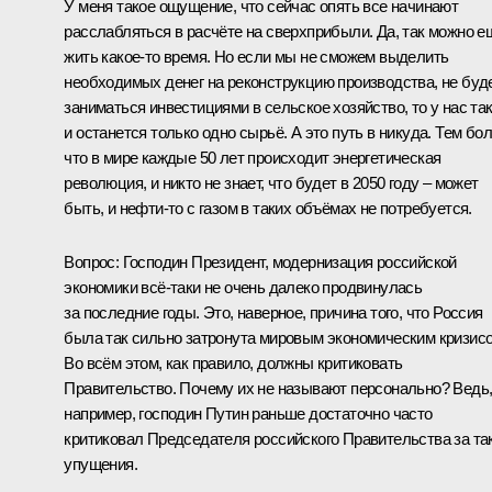
У меня такое ощущение, что сейчас опять все начинают
расслабляться в расчёте на сверхприбыли. Да, так можно е
жить какое‑то время. Но если мы не сможем выделить
необходимых денег на реконструкцию производства, не буд
заниматься инвестициями в сельское хозяйство, то у нас та
и останется только одно сырьё. А это путь в никуда. Тем бо
что в мире каждые 50 лет происходит энергетическая
революция, и никто не знает, что будет в 2050 году – может
быть, и нефти‑то с газом в таких объёмах не потребуется.
Вопрос:
Господин Президент, модернизация российской
экономики всё‑таки не очень далеко продвинулась
за последние годы. Это, наверное, причина того, что Россия
была так сильно затронута мировым экономическим кризис
Во всём этом, как правило, должны критиковать
Правительство. Почему их не называют персонально? Ведь
например, господин Путин раньше достаточно часто
критиковал Председателя российского Правительства за та
упущения.