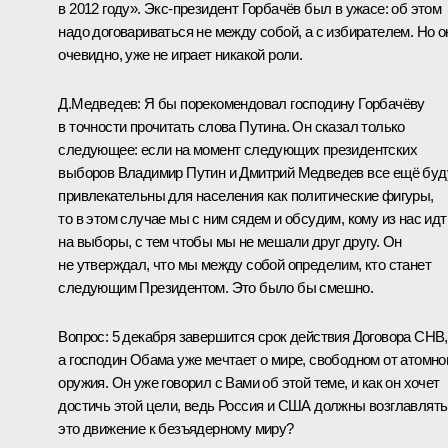
в 2012 году». Экс-президент Горбачёв был в ужасе: об этом
надо договариваться не между собой, а с избирателем. Но о
очевидно, уже не играет никакой роли.
Д.Медведев:
Я бы порекомендовал господину Горбачёву
в точности прочитать слова Путина. Он сказал только
следующее: если на момент следующих президентских
выборов Владимир Путин и Дмитрий Медведев все ещё буд
привлекательны для населения как политические фигуры,
то в этом случае мы с ним сядем и обсудим, кому из нас идт
на выборы, с тем чтобы мы не мешали друг другу. Он
не утверждал, что мы между собой определим, кто станет
следующим Президентом. Это было бы смешно.
Вопрос:
5 декабря завершится срок действия Договора СНВ,
а господин Обама уже мечтает о мире, свободном от атомно
оружия. Он уже говорил с Вами об этой теме, и как он хочет
достичь этой цели, ведь Россия и США должны возглавлять
это движение к безъядерному миру?