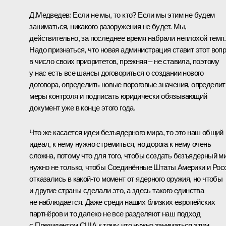
Д.Медведев:
Если не мы, то кто? Если мы этим не будем
заниматься, никакого разоружения не будет. Мы,
действительно, за последнее время набрали неплохой темп.
Надо признаться, что новая администрация ставит этот воп
в число своих приоритетов, прежняя – не ставила, поэтому
у нас есть все шансы договориться о создании нового
договора, определить новые пороговые значения, определит
меры контроля и подписать юридически обязывающий
документ уже в конце этого года.
Что же касается идеи безъядерного мира, то это наш общий
идеал, к нему нужно стремиться, но дорога к нему очень
сложна, потому что для того, чтобы создать безъядерный ми
нужно не только, чтобы Соединённые Штаты Америки и Рос
отказались в какой‑то момент от ядерного оружия, но чтобы
и другие страны сделали это, а здесь такого единства
не наблюдается. Даже среди наших близких европейских
партнёров и то далеко не все разделяют наш подход
с Президентом США к тому, что нужно заниматься этим