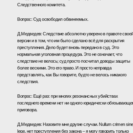
Следственного комитета.
Вопрос:
Суд освободил обвиняемых.
Д.Медведев:
Следствие абсолютно уверено в правоте свое
версии и в том, что им было сделано всё для раскрытия
преступления. Дело будет вновь передано в суд. Это
нормальная уголовная процедура. Это не означает, что
следствие не велось; суд просто посчитал доводы защиты
более вескими. Это его право. И просто неправда
представлять, как Вы говорите, будто не велось никакого
следствия.
Вопрос:
Ещё раз: при многих резонансных убийствах
последнего времени нет ни одного юридически обязывающе
приговора.
Д.Медведев:
Назовите мне другие случаи. Nullum crimen sin
lege, нет преступления без закона – я могу говорить только