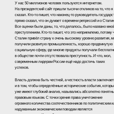
У нас 50 миллионов человек пользуются интернетом.
На президентский сайт пришли тысячи откликов на то, что я
сказал. Кто‑то пишет, что наконец‑то руководитель государс
прямо сказал, что он думает о времени репрессий и о Сталин
Все оценки были даны, то, что делалось, было названо мно
преступлением. Кто‑то пишет, что это неприемлемо, потому 
Сталин привёл страну к очень высокому уровню развития, 
получили развитую промышленность, хорошо продвинутую
социальную сферу, где многие продукты получали бесплатн
в обществе почти отсутствовала преступность. И что, мол,
современным лидерам России ещё надо достичь таких
успехов.
Власть должна быть честной, а честность власти заключае
и в том, чтобы определённые исторические события, котор
уже имеют глубокий анализ, назывались абсолютно понятн
правовым языком. С точки зрения права уничтожение
огромного количества соотечественников по политическим и
надуманным экономическим поводам является