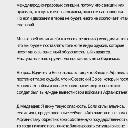
международно-правовых санкции, потому что санкции, как
правило, это путь в очень сложном, опасном направлении.
Но если движения вперёд не будет, никто не исключает и та
сценарий.
Мы в своей политике (и я в своих решениях) исходим из того
что мы будем поставлять только те виды оружия, которые
носят явно выраженный оборонительный характер.
Наступательного оружия мы поставлять не собираемся.
Вопрос:
Видите ли Вы опасность того, что Запад в Афганист
постигнет та же судьба, что и Советский Союз, который пос
многих лет войны и после многих тысяч жертв советских
солдат был вынужден вывести свои войска из Афганистана
Д.Медведев:
Я вижу такую опасность. Если силы альянса,
если силы, представленные сейчас в Афганистане, не помог
Афганистану обрести свою собственную государственность
то тогда никакие попытки стабилизировать ситуацию извне