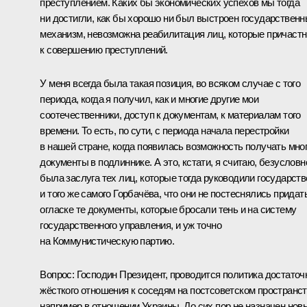
преступлением. Каких бы экономических успехов мы тогда
ни достигли, как бы хорошо ни был выстроен государствен
механизм, невозможна реабилитация лиц, которые причаст
к совершению преступлений.
У меня всегда была такая позиция, во всяком случае с того
периода, когда я получил, как и многие другие мои
соотечественники, доступ к документам, к материалам того
времени. То есть, по сути, с периода начала перестройки
в нашей стране, когда появилась возможность получать мно
документы в подлиннике. А это, кстати, я считаю, безусловн
была заслуга тех лиц, которые тогда руководили государств
и того же самого Горбачёва, что они не постеснялись придат
огласке те документы, которые бросали тень и на систему
государственного управления, и уж точно
на Коммунистическую партию.
Вопрос:
Господин Президент, проводится политика достаточ
жёсткого отношения к соседям на постсоветском пространст
например в отношении Украины. До сих пор не назначен нов