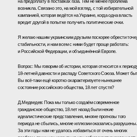
на предоплату в поставках газа. Тем не менее проблема
возникла. Связано это, на мой взгляд, с той избирательной
кампанией, которая ведётся на Украине, когда одна власть
вредит другой в попытке получить политические очки.
Я желаю нашим украинским друзьям поскорее обрести точк
стабильности, и нам всем с ними будет проще работать:
и Российской Федерации, и объединённой Европе.
Вопрос:
Мы говорим об истории, которая относится к период
18-летней давности и распаду Советского Союза. Может быт
Вы всё‑таки ещё коротко охарактеризуете нынешнее
состояние российского общества, 18 лет спустя?
Д.Медведев:
Пока мы только создаём современное
гражданское общество, 18 лет назад были некие
идеалистические представления, многие прогнозы того
периода не сбылись, многие иллюзии оказались разрушены.
За эти годы нам не удалось избавиться от очень многих