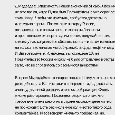
Д.Медведев:
Зависимость нашей экономики от сырья возни
не в то время, когда Путин был Президентом, а уже сорок ле
тому назад. Чтобы это изменить, требуется достаточно
длительное время. Посмотрите на карту России,
познакомьтесь с нашим внешнеторговым балансом
и превышением экспорта над импортом, подумайте о том,
каковы у нас социальные обязательства, – и затем взглянит
на то, сколько налогов мы собираем благодаря нефти и газу.
И Вы всё поймете. И, наконец, за последние 10 лет
Правительство России ни разу не было отправлено в отстав
за то, что не справилось со своими обязанностями.
Вопрос:
Мы задаём этот вопрос только потому, что очень мн
реакций есть на Ваши статьи в интернете – и, надо сказать,
очень удивленной реакции, очень острой реакции. Очень
многие разочарованы. Постоянно говорится о том, что
требований очень много, но в стране на самом деле ничего
не происходит. Есть бесчисленное количество такого рода
комментариев. И все говорят: «Речь‑то прекрасная, но,