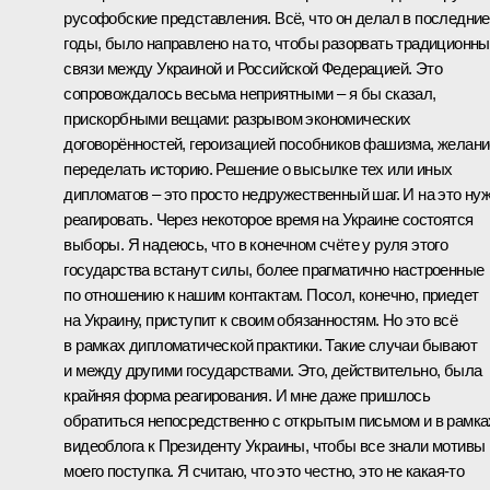
русофобские представления. Всё, что он делал в последние
годы, было направлено на то, чтобы разорвать традиционн
связи между Украиной и Российской Федерацией. Это
сопровождалось весьма неприятными – я бы сказал,
прискорбными вещами: разрывом экономических
договорённостей, героизацией пособников фашизма, желан
переделать историю. Решение о высылке тех или иных
дипломатов – это просто недружественный шаг. И на это ну
реагировать. Через некоторое время на Украине состоятся
выборы. Я надеюсь, что в конечном счёте у руля этого
государства встанут силы, более прагматично настроенные
по отношению к нашим контактам. Посол, конечно, приедет
на Украину, приступит к своим обязанностям. Но это всё
в рамках дипломатической практики. Такие случаи бывают
и между другими государствами. Это, действительно, была
крайняя форма реагирования. И мне даже пришлось
обратиться непосредственно с открытым письмом и
в рамка
видеоблога к Президенту Украины
, чтобы все знали мотивы
моего поступка. Я считаю, что это честно, это не какая‑то