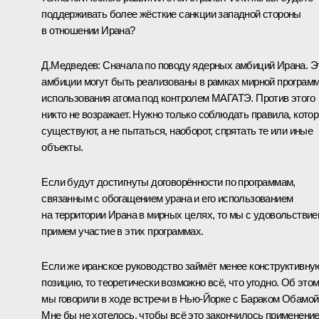
поддерживать более жёсткие санкции западной стороны
в отношении Ирана?
Д.Медведев:
Сначала по поводу ядерных амбиций Ирана. Э
амбиции могут быть реализованы в рамках мирной програм
использования атома под контролем МАГАТЭ. Против этого
никто не возражает. Нужно только соблюдать правила, кото
существуют, а не пытаться, наоборот, спрятать те или иные
объекты.
Если будут достигнуты договорённости по программам,
связанным с обогащением урана и его использованием
на территории Ирана в мирных целях, то мы с удовольстви
примем участие в этих программах.
Если же иранское руководство займёт менее конструктивну
позицию, то теоретически возможно всё, что угодно. Об это
мы говорили
в ходе встречи в Нью-Йорке с Бараком Обамой
Мне бы не хотелось, чтобы всё это закончилось применени