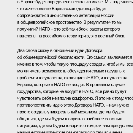
в Европе будет определено несколько иначе. Мы надеялись
что исчезновение Варшавского договора будет
сопровождаться иной степенью интеграции России
в общеевропейское пространство. В результате что мы
получили? НАТО – это всё‑таки блок, ракеты которого
нацелены на российскую территорию, это военный блок.
Два слова скажу в отношении идеи Договора
об общеевропейской безопасности. Его смысл заключается
именно в том, чтобы такую площадку создать, чтобы мы все
могли иметь возможность обсуждения самых насущных
проблем: и государства, входящие в НАТО, и государства
Европы, которые в НАТО не входят. В противном случае
государства, которые не входят в НАТО, всё равно будут
чувствовать себя не вполне комфортно. Я это не к тому, что
противопоставить идею этого Договора НАТО, – нам нужно
просто создать универсальный механизм, где мы будем
общаться, где мы будем говорить о наиболее сложных
ситуациях, где мы будем говорить о том, как нам преодолев
наши внутриевропейские разногласия по тем или иным