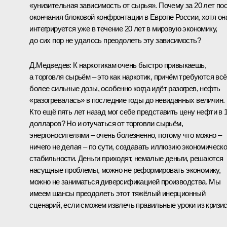
«унизительная зависимость от сырья». Почему за 20 лет по
окончания блоковой конфронтации в Европе России, хотя он
интегрируется уже в течение 20 лет в мировую экономику,
до сих пор не удалось преодолеть эту зависимость?
Д.Медведев:
К наркотикам очень быстро привыкаешь,
а торговля сырьём – это как наркотик, причём требуются всё
более сильные дозы, особенно когда идёт разогрев, нефть
«разогревалась» в последние годы до невиданных величин.
Кто ещё пять лет назад мог себе представить цену нефти в 
долларов? Но и отучаться от торговли сырьём,
энергоносителями – очень болезненно, потому что можно –
ничего не делая – по сути, создавать иллюзию экономическ
стабильности. Деньги приходят, немалые деньги, решаются
насущные проблемы, можно не реформировать экономику,
можно не заниматься диверсификацией производства. Мы
имеем шансы преодолеть этот тяжёлый инерционный
сценарий, если сможем извлечь правильные уроки из кризис