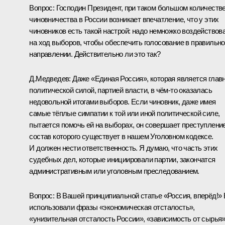
Вопрос:
Господин Президент, при таком большом количеств
чиновничества в России возникает впечатление, что у этих
чиновников есть такой настрой: надо немножко воздействов
на ход выборов, чтобы обеспечить голосование в правильн
направлении. Действительно ли это так?
Д.Медведев:
Даже «Единая Россия», которая является глав
политической силой, партией власти, в чём‑то оказалась
недовольной итогами выборов. Если чиновник, даже имея
самые тёплые симпатии к той или иной политической силе,
пытается помочь ей на выборах, он совершает преступление
состав которого существует в нашем Уголовном кодексе.
И должен нести ответственность. Я думаю, что часть этих
судебных дел, которые инициировали партии, закончатся
административным или уголовным преследованием.
Вопрос:
В Вашей принципиальной статье «Россия, вперёд!»
использовали фразы «экономическая отсталость»,
«унизительная отсталость России», «зависимость от сырья»