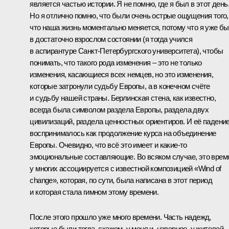
является частью истории. Я не помню, где я был в этот день
Но я отлично помню, что были очень острые ощущения того,
что наша жизнь моментально меняется, потому что я уже б
в достаточно взрослом состоянии (я тогда учился
в аспирантуре Санкт-Петербургского университета), чтобы
понимать, что такого рода изменения – это не только
изменения, касающиеся всех немцев, но это изменения,
которые затронули судьбу Европы, а в конечном счёте
и судьбу нашей страны. Берлинская стена, как известно,
всегда была символом раздела Европы, раздела двух
цивилизаций, раздела ценностных ориентиров. И её падени
воспринималось как продолжение курса на объединение
Европы. Очевидно, что всё это имеет и какие‑то
эмоциональные составляющие. Во всяком случае, это врем
у многих ассоциируется с известной композицией «Wind of
change», которая, по сути, была написана в этот период
и которая стала гимном этому времени.
После этого прошло уже много времени. Часть надежд,
которые были тогда, скажем, у меня и, наверное, у жителей