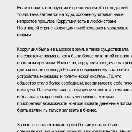
Если говорить о коррупции и преодолении её последствий,
то эта тема затянется на годы, особенно учитывая наше
непростое прошлое. Коррупция есть в любой стране.
Но в нашей стране коррупция приобрела очень уродливые
формы.
Коррупция была и в царское время, а также существовала
и в советские времена, хотя была более латентной по вполн
понятным причинам. И конечно, коррупция расцвела махро
цветом после перехода России к современному состоянию
устройства экономики и политической системы. То, что
общество стало более свободным, всегда имеет в себе пл
и минусы. Плюсы очевидны, а минусом является в том числ
и большая раскрепощённость чиновников, которые
приобретают возможность контролировать денежные потоки
брать взятки, пытаться залезать в бизнес.
За всю тысячелетнюю историю России у нас не было
специального антикоррупционного законодательства. Мы ег