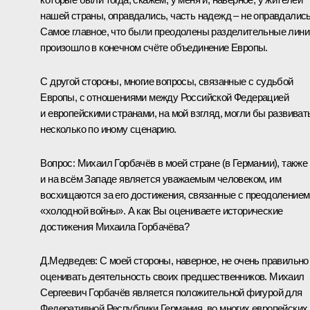
нашей страны, оправдались, часть надежд – не оправдались
Самое главное, что были преодолены разделительные лини
произошло в конечном счёте объединение Европы.
С другой стороны, многие вопросы, связанные с судьбой
Европы, с отношениями между Российской Федерацией
и европейскими странами, на мой взгляд, могли бы развиват
несколько по иному сценарию.
Вопрос:
Михаил Горбачёв в моей стране (в Германии), также
и на всём Западе является уважаемым человеком, им
восхищаются за его достижения, связанные с преодолением
«холодной войны». А как Вы оцениваете исторические
достижения Михаила Горбачёва?
Д.Медведев:
С моей стороны, наверное, не очень правильно
оценивать деятельность своих предшественников. Михаил
Сергеевич Горбачёв является положительной фигурой для
Федеративной Республики Германия, во многих европейских