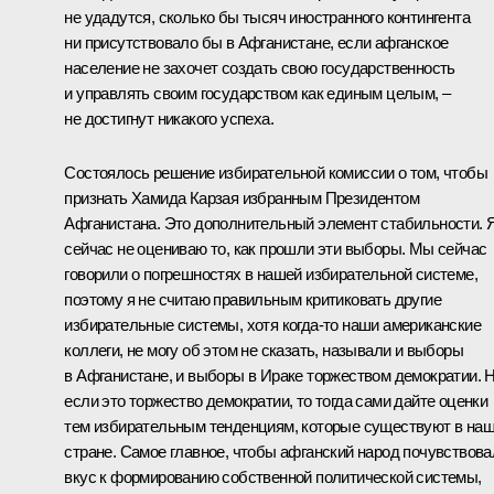
не удадутся, сколько бы тысяч иностранного контингента
ни присутствовало бы в Афганистане, если афганское
население не захочет создать свою государственность
и управлять своим государством как единым целым, –
не достигнут никакого успеха.
Состоялось решение избирательной комиссии о том, чтобы
признать Хамида Карзая избранным Президентом
Афганистана. Это дополнительный элемент стабильности. 
сейчас не оцениваю то, как прошли эти выборы. Мы сейчас
говорили о погрешностях в нашей избирательной системе,
поэтому я не считаю правильным критиковать другие
избирательные системы, хотя когда‑то наши американские
коллеги, не могу об этом не сказать, называли и выборы
в Афганистане, и выборы в Ираке торжеством демократии. Н
если это торжество демократии, то тогда сами дайте оценки
тем избирательным тенденциям, которые существуют в на
стране. Самое главное, чтобы афганский народ почувствова
вкус к формированию собственной политической системы,