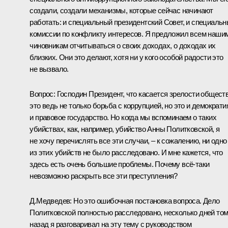
создали, создали механизмы, которые сейчас начинают
работать: и специальный президентский Совет, и специаль
комиссии по конфликту интересов. Я предложил всем наши
чиновникам отчитываться о своих доходах, о доходах их
близких. Они это делают, хотя ни у кого особой радости это
не вызвало.
Вопрос:
Господин Президент, что касается зрелости обществ
это ведь не только борьба с коррупцией, но это и демократи
и правовое государство. Но когда мы вспоминаем о таких
убийствах, как, например, убийство Анны Политковской, я
не хочу перечислять все эти случаи, – к сожалению, ни одно
из этих убийств не было расследовано. И мне кажется, что
здесь есть очень большие проблемы. Почему всё‑таки
невозможно раскрыть все эти преступления?
Д.Медведев:
Но это ошибочная постановка вопроса. Дело
Политковской полностью расследовано, несколько дней то
назад я разговаривал на эту тему с руководством