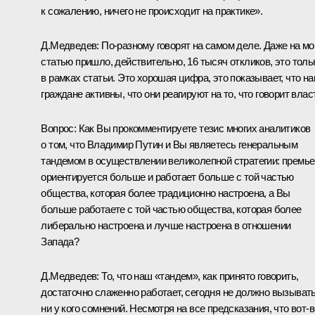
к сожалению, ничего не происходит на практике».
Д.Медведев:
По‑разному говорят на самом деле. Даже на м
статью пришло, действительно, 16 тысяч откликов, это толь
в рамках статьи. Это хорошая цифра, это показывает, что н
граждане активны, что они реагируют на то, что говорит влас
Вопрос:
Как Вы прокомментируете тезис многих аналитиков
о том, что Владимир Путин и Вы являетесь генеральным
тандемом в осуществлении великолепной стратегии: премье
ориентируется больше и работает больше с той частью
общества, которая более традиционно настроена, а Вы
больше работаете с той частью общества, которая более
либерально настроена и лучше настроена в отношении
Запада?
Д.Медведев:
То, что наш «тандем», как принято говорить,
достаточно слаженно работает, сегодня не должно вызыват
ни у кого сомнений. Несмотря на все предсказания, что вот-в