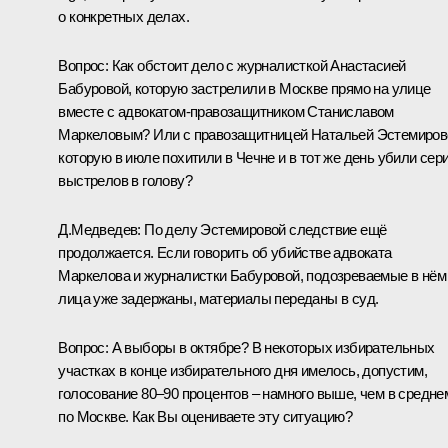
о конкретных делах.
Вопрос:
Как обстоит дело с журналисткой Анастасией
Бабуровой, которую застрелили в Москве прямо на улице
вместе с адвокатом-правозащитником Станиславом
Маркеловым? Или с правозащитницей Натальей Эстемиров
которую в июле похитили в Чечне и в тот же день убили сер
выстрелов в голову?
Д.Медведев:
По делу Эстемировой следствие ещё
продолжается. Если говорить об убийстве адвоката
Маркелова и журналистки Бабуровой, подозреваемые в нём
лица уже задержаны, материалы переданы в суд.
Вопрос:
А выборы в октябре? В некоторых избирательных
участках в конце избирательного дня имелось, допустим,
голосование 80–90 процентов – намного выше, чем в средне
по Москве. Как Вы оцениваете эту ситуацию?