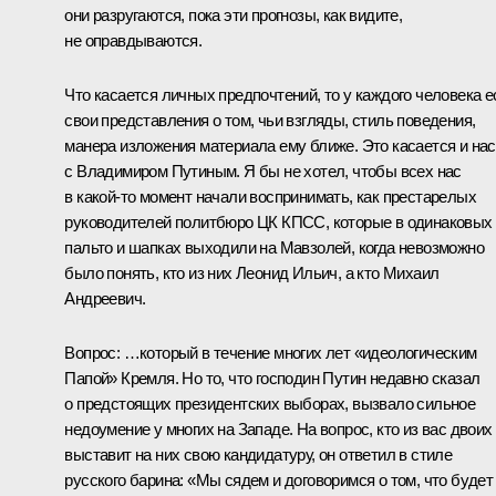
они разругаются, пока эти прогнозы, как видите,
не оправдываются.
Что касается личных предпочтений, то у каждого человека е
свои представления о том, чьи взгляды, стиль поведения,
манера изложения материала ему ближе. Это касается и нас
с Владимиром Путиным. Я бы не хотел, чтобы всех нас
в какой‑то момент начали воспринимать, как престарелых
руководителей политбюро ЦК КПСС, которые в одинаковых
пальто и шапках выходили на Мавзолей, когда невозможно
было понять, кто из них Леонид Ильич, а кто Михаил
Андреевич.
Вопрос:
…который в течение многих лет «идеологическим
Папой» Кремля. Но то, что господин Путин недавно сказал
о предстоящих президентских выборах, вызвало сильное
недоумение у многих на Западе. На вопрос, кто из вас двоих
выставит на них свою кандидатуру, он ответил в стиле
русского барина: «Мы сядем и договоримся о том, что будет