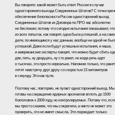
Вы говорите: какой может быть ответ России в случае
одностороннего выхода Соединенных Штатов? С точки зрен
обеспечения безопасности России односторонний выход
Соединенных Штатов из Договора по ПРО нас абсолютно
не беспокоит, потому что сегодня испытания показывают, чт
из всех попыток, как говорят, одна была успешной, а на сам
деле, по имеющимся у нас данным, вообще ни одной не был
успешной. Даже если будут успешные испытания, и наши,
и американские эксперты говорят, что можно будет сбить одн
две, пять, ну двадцать, ну сто ракет, но когда речь идет
о тысячах, это просто нереально. Напомню только, что раке
летят навстречу друг другу со скоростью 15 километров
в секунду. Это как пуля.
Поэтому нас, повторяю, не пугает односторонний выход. Мы
готовы на сокращение ядерных арсеналов вплоть до 1500
боеголовок к 2008 году, но контролируемых. Потому что, есл
мы просто скажем, что мы сократили, а никто не может это
проверить, это не имеет смысла. Это порождает только