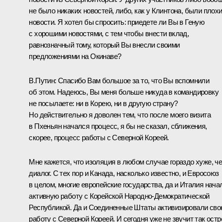
не было никаких новостей, либо, как у Клинтона, были плох
новости. Я хотел бы спросить: приедете ли Вы в Геную
с хорошими новостями, с тем чтобы внести вклад,
равнозначный тому, который Вы внесли своими
предложениями на Окинаве?
В.Путин: Спасибо Вам большое за то, что Вы вспомнили
об этом. Надеюсь, Вы меня больше никуда в командировку
не посылаете: ни в Корею, ни в другую страну?
Но действительно я доволен тем, что после моего визита
в Пхеньян начался процесс, я бы не сказал, сближения,
скорее, процесс работы с Северной Кореей.
Мне кажется, что изоляция в любом случае гораздо хуже, ч
диалог. С тех пор и Канада, насколько известно, и Евросоюз
в целом, многие европейские государства, да и Италия нача
активную работу с Корейской Народно-Демократической
Республикой. Да и Соединенные Штаты активизировали св
работу с Северной Кореей. И сегодня уже не звучит так остр