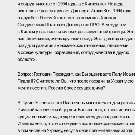
и сотрудничестве от 1994 года, а с Китаем нет. Но ведь
никто же не рассматривает Договор с Италией от 1994 года
о дружбе с Россией как ответ на возможный выход
Соединенных Штатов из Договора по ПРО. А между тем
с Китаем у нас тысячи километров совместной границы. Это
наш ближайший, очень крупный сосед. Этот договор создас
базу для развития экономических отношений, отношений
в сфере культуры, образования, сотрудничества в других
областях.
Вопрос: Господин Президент, как Вы оцениваете Папу Иоан
Павла II? Считаете ли Вы, что после поездки на Украину его
мечта посетить Россию более осуществима?
В.Путин: Я считаю, что Папа очень много делает для развит
Римской католической церкви. Больше того, он вносит очень
существенный вклад в укрепление международного мира.
И мне кажется, что его поездки в восточноевропейские стра
в том числе на Украину, несут в себе положительный заряд.