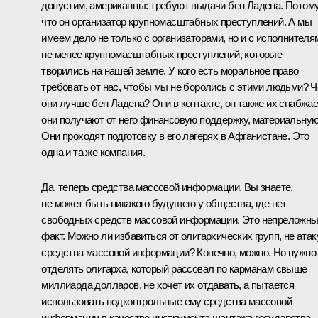
допустим, американцы: требуют выдачи бен Ладена. Потом
что он организатор крупномасштабных преступлений. А мы
имеем дело не только с организаторами, но и с исполнителя
не менее крупномасштабных преступлений, которые
творились на нашей земле. У кого есть моральное право
требовать от нас, чтобы мы не боролись с этими людьми? 
они лучше бен Ладена? Они в контакте, он также их снабжае
они получают от него финансовую поддержку, материальную
Они проходят подготовку в его лагерях в Афганистане. Это
одна и та же компания.
Да, теперь средства массовой информации. Вы знаете,
не может быть никакого будущего у общества, где нет
свободных средств массовой информации. Это непреложн
факт. Можно ли избавиться от олигархических групп, не атак
средства массовой информации? Конечно, можно. Но нужно
отделять олигарха, который рассовал по карманам свыше
миллиарда долларов, не хочет их отдавать, а пытается
использовать подконтрольные ему средства массовой
информации в качестве инструмента шантажа государства,