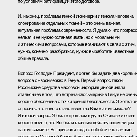
по условиям ратификации этого договора.
И, наконец, проблемы генной инженерии и генома человека,
клонирование отдельных тканей – это очень важная,
актуальная проблема современности. Я думаю, что прогрес
нельзя и не нужно останавливать, но с моральными
и этическими вопросами, которые возникают в связи с этим,
нужно, конечно, разобраться, нужно выработать известные
общие правила.
Вопрос: Господин Президент, я хотел бы задать два коротки
вопроса о «восьмерке» в Генуе. Первый вопрос такой.
Российские средства массовой информации обвиняли
итальянцев в том, что встреча «восьмерки» в Генуе не очень
хорошо обеспечена с точки зрения безопасности. Я хотел б
спросить: что нового стало известно Вам в этом смысле?
И второй вопрос. Я был в прошлом году на Окинаве и очень
хорошо помню, что Вы были главным действующим лицом
на том саммите. Вы привезли тогда с собой очень важные
новости из Северной Кореи. У других участников либо вооб