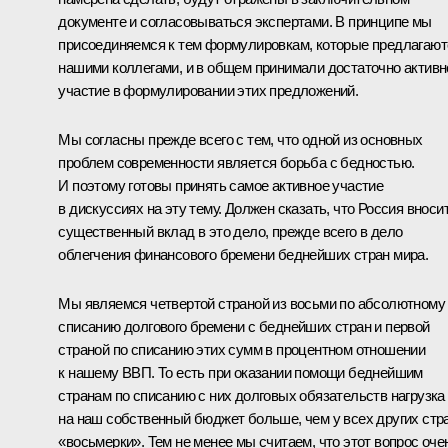
документе и согласовываться экспертами. В принципе мы
присоединяемся к тем формулировкам, которые предлагают
нашими коллегами, и в общем принимали достаточно активн
участие в формулировании этих предложений.
Мы согласны прежде всего с тем, что одной из основных
проблем современности является борьба с бедностью.
И поэтому готовы принять самое активное участие
в дискуссиях на эту тему. Должен сказать, что Россия вноси
существенный вклад в это дело, прежде всего в дело
облегчения финансового бремени беднейших стран мира.
Мы являемся четвертой страной из восьми по абсолютному
списанию долгового бремени с беднейших стран и первой
страной по списанию этих сумм в процентном отношении
к нашему ВВП. То есть при оказании помощи беднейшим
странам по списанию с них долговых обязательств нагрузка
на наш собственный бюджет больше, чем у всех других стр
«восьмерки». Тем не менее мы считаем, что этот вопрос оче