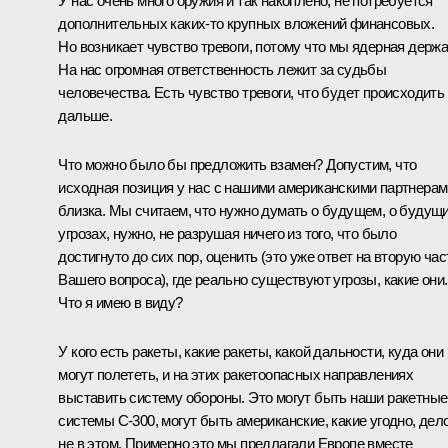
У нас очень много оружия и так накоплено, не потребуется
дополнительных каких‑то крупных вложений финансовых.
Но возникает чувство тревоги, потому что мы ядерная держа
На нас огромная ответственность лежит за судьбы
человечества. Есть чувство тревоги, что будет происходить
дальше.
Что можно было бы предложить взамен? Допустим, что
исходная позиция у нас с нашими американскими партнерам
близка. Мы считаем, что нужно думать о будущем, о будущ
угрозах, нужно, не разрушая ничего из того, что было
достигнуто до сих пор, оценить (это уже ответ на вторую час
Вашего вопроса), где реально существуют угрозы, какие они.
Что я имею в виду?
У кого есть ракеты, какие ракеты, какой дальности, куда они
могут полететь, и на этих ракетоопасных направлениях
выставить систему обороны. Это могут быть наши ракетные
системы С-300, могут быть американские, какие угодно, дел
не в этом. Примерно это мы предлагали Европе вместе