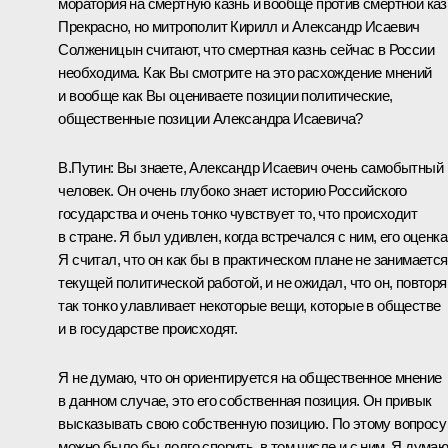
моратория на смертную казнь и вообще против смертной каз
Прекрасно, но митрополит Кирилл и Александр Исаевич
Солженицын считают, что смертная казнь сейчас в России
необходима. Как Вы смотрите на это расхождение мнений
и вообще как Вы оцениваете позиции политические,
общественные позиции Александра Исаевича?
В.Путин: Вы знаете, Александр Исаевич очень самобытный
человек. Он очень глубоко знает историю Российского
государства и очень тонко чувствует то, что происходит
в стране. Я был удивлен, когда встречался с ним, его оценка
Я считал, что он как бы в практическом плане не занимается
текущей политической работой, и не ожидал, что он, повторя
так тонко улавливает некоторые вещи, которые в обществе
и в государстве происходят.
Я не думаю, что он ориентируется на общественное мнение
в данном случае, это его собственная позиция. Он привык
высказывать свою собственную позицию. По этому вопросу
можно было бы долго спорить, в том числе и с ним. Я думаю