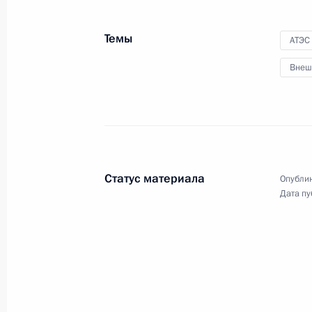
6 сентября 2012 года
Аудио, 53 мин.
Темы
АТЭС
Внеш
Статус материала
Опублик
Дата пу
Заявления для прессы
по итогам российско-
палестинских переговоров