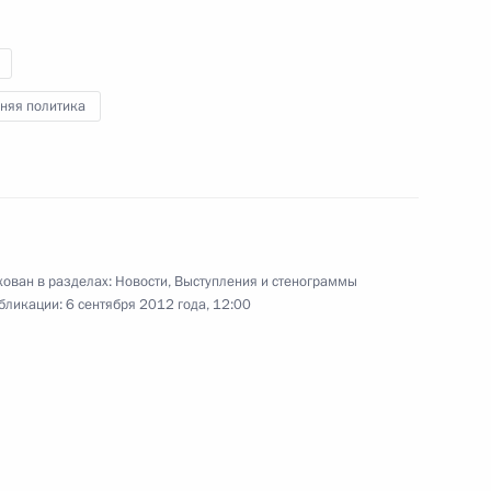
8 августа 2012 года
Аудио, 13 мин.
няя политика
ован в разделах:
Новости
,
Выступления и стенограммы
бликации:
6 сентября 2012 года, 12:00
Заявления для прессы
по итогам российско-
казахстанских переговоров