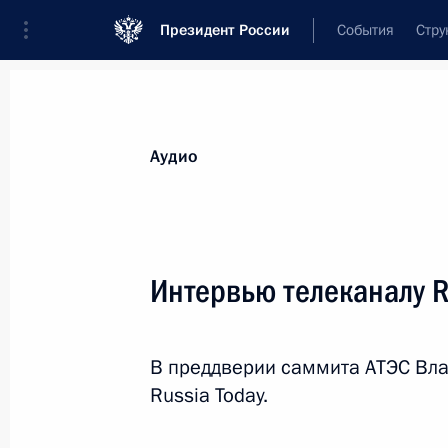
Президент России
События
Стру
Видеозаписи
Фотографии
Аудиозапи
Все материалы
Выступления
Совещан
Аудио
Показа
Интервью телеканалу R
Заявления для прессы
В преддверии саммита АТЭС Вла
по итогам российско-
Russia Today.
иракских переговоров