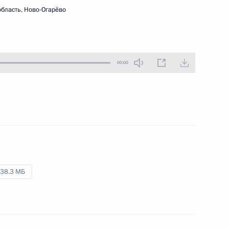
бласть, Ново-Огарёво
13 сентября 2012 года
Аудио, 4 мин.
00:00
38.3 МБ
Заявления для прессы и ответы
на вопросы журналистов по итогам
встречи с Президентом Армении
Сержем Саргсяном