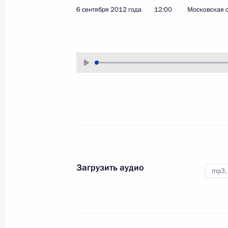
6 сентября 2012 года
12:00
Московская о
10 октября 2012 года
Аудио, 8 мин.
Загрузить аудио
mp3,
Интервью телеканалу Russia
Today