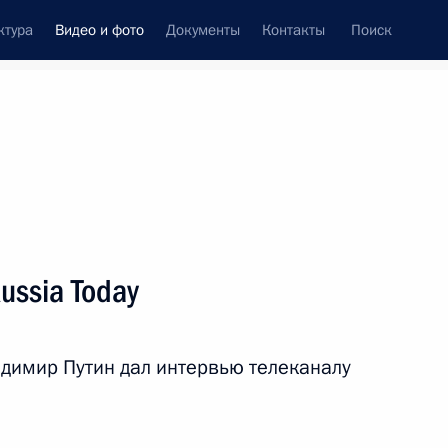
ктура
Видео и фото
Документы
Контакты
Поиск
си
ия, встречи
Встречи со СМИ
октябрь, 2012
ть следующие материалы
ussia Today
Комментарий Владимира
димир Путин дал интервью телеканалу
Путина о событиях в Ливии