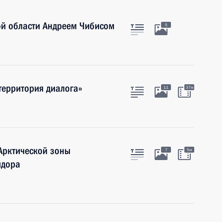
ой области Андреем Чибисом
5
территория диалога»
11
37м
Арктической зоны
7
5м
идора