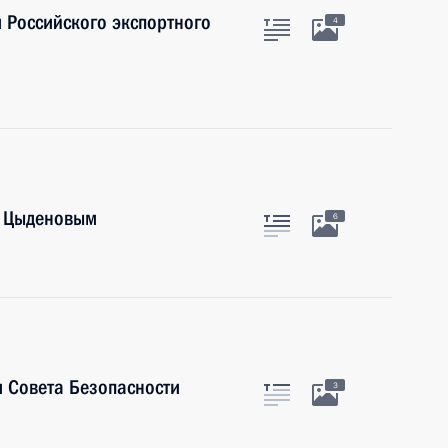
 Российского экспортного
4
м Цыденовым
6
 Совета Безопасности
3