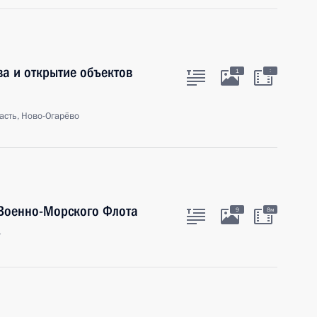
а и открытие объектов
:
1
асть, Ново-Огарёво
 Военно-Морского Флота
9
8м
г