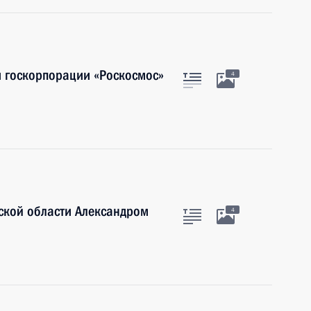
м госкорпорации «Роскосмос»
4
ской области Александром
4