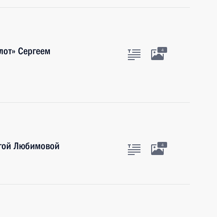
лот» Сергеем
4
ьгой Любимовой
4