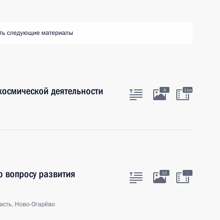
ть следующие материалы
космической деятельности
9
11м
о вопросу развития
:
12
асть, Ново-Огарёво