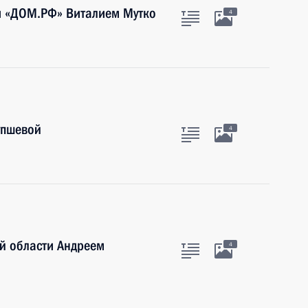
м «ДОМ.РФ» Виталием Мутко
4
упшевой
4
й области Андреем
4