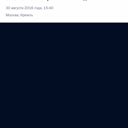
30 августа 2016 года, 15:40
Москва, Кремль
Рабочая встреча с губернатором Ростовской
области Василием Голубевым
30 августа 2016 года, 14:30
Москва, Кремль
26 августа 2016 года, пятница
Заседание президиума Госсовета о повышении
инвестиционной привлекательности российских
курортов
26 августа 2016 года, 12:00
Алтайский край, Белокуриха