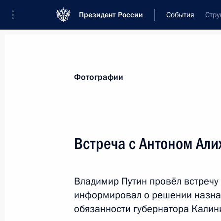
Президент России
События
Стру
Президент
Администрация
Государст
Новости
Стенограммы
Поездки
Те
Фотографии
Рубрикация материалов
Все материалы
Встреча с Антоном Ал
Послания Федеральному Собранию
Заявления по важнейшим вопросам
Владимир Путин провёл встречу 
Совещания, заседания, рабочие встречи
информировал о решении назна
Речи и обращения
обязанности губернатора Калин