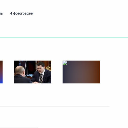
ль
4 фотографии
ть следующие материалы
к
ования фундаментальной
1
асть, Ново-Огарёво
е
6
8м