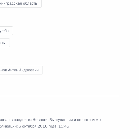
нинградская область
ва
лужба
6
23м
асть, Ново-Огарёво
оны
анов Антон Андреевич
ической культуры и спорта
9
10м
область
ован в разделах:
Новости
,
Выступления и стенограммы
бликации:
6 октября 2016 года, 15:45
4