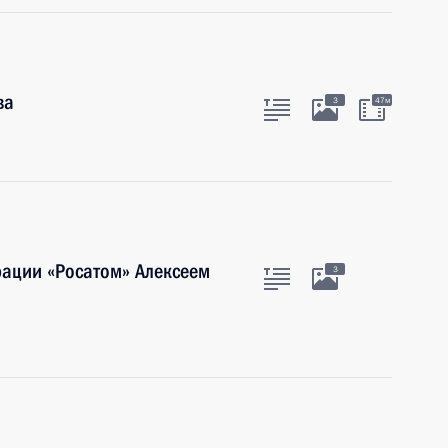
ва
3
47м
рации «Росатом» Алексеем
3