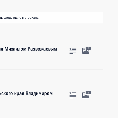
ть следующие материалы
оля Михаилом Развожаевым
3
льского края Владимиром
4