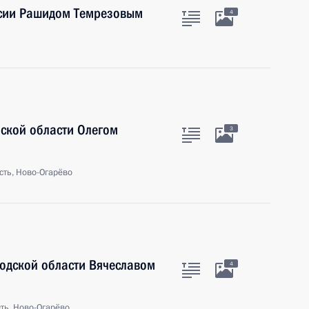
есии Рашидом Темрезовым
4
нской области Олегом
3
сть, Ново-Огарёво
родской области Вячеславом
4
ть, Ново-Огарёво