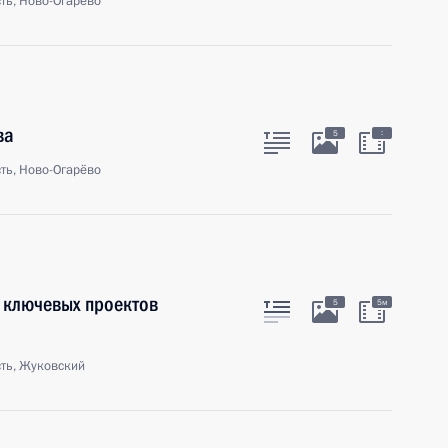
ть, Ново-Огарёво
ва
:
5
ть, Ново-Огарёво
 ключевых проектов
5
5м
ть, Жуковский