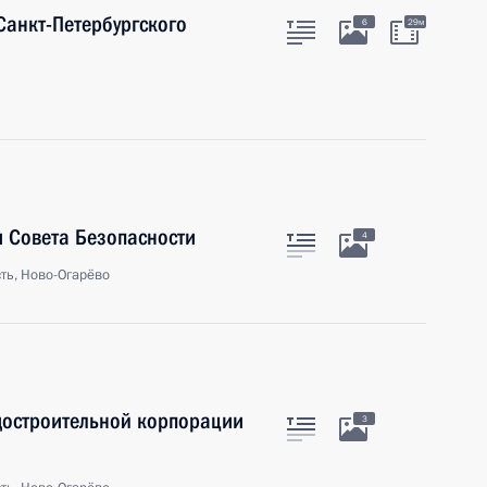
Санкт-Петербургского
6
29м
 Совета Безопасности
4
ть, Ново-Огарёво
достроительной корпорации
3