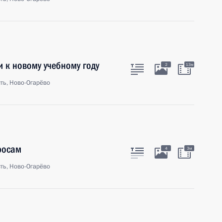
 к новому учебному году
2
13м
ть, Ново-Огарёво
росам
4
3м
ть, Ново-Огарёво