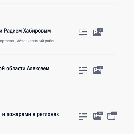
ии Радием Хабировым
3
ортостан, Абзелиловский район
ой области Алексеем
3
 и пожарами в регионах
:
18