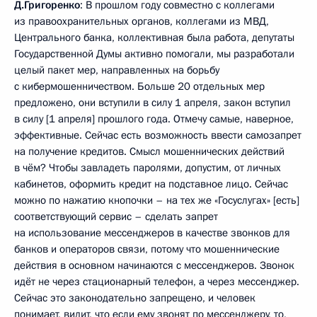
Д.Григоренко
: В прошлом году совместно с коллегами
из правоохранительных органов, коллегами из МВД,
Центрального банка, коллективная была работа, депутаты
Государственной Думы активно помогали, мы разработали
целый пакет мер, направленных на борьбу
с кибермошенничеством. Больше 20 отдельных мер
предложено, они вступили в силу 1 апреля, закон вступил
в силу [1 апреля] прошлого года. Отмечу самые, наверное,
эффективные. Сейчас есть возможность ввести самозапрет
на получение кредитов. Смысл мошеннических действий
в чём? Чтобы завладеть паролями, допустим, от личных
кабинетов, оформить кредит на подставное лицо. Сейчас
можно по нажатию кнопочки – на тех же «Госуслугах» [есть]
соответствующий сервис – сделать запрет
на использование мессенджеров в качестве звонков для
банков и операторов связи, потому что мошеннические
действия в основном начинаются с мессенджеров. Звонок
идёт не через стационарный телефон, а через мессенджер.
Сейчас это законодательно запрещено, и человек
понимает, видит, что если ему звонят по мессенджеру, то,