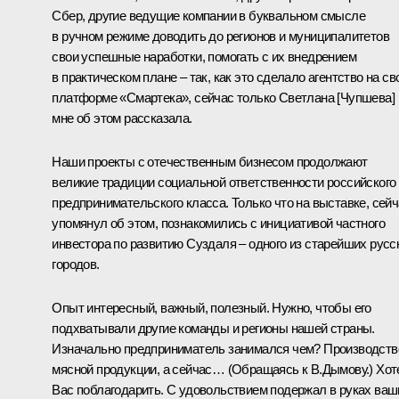
Сбер, другие ведущие компании в буквальном смысле
в ручном режиме доводить до регионов и муниципалитетов
свои успешные наработки, помогать с их внедрением
в практическом плане – так, как это сделало агентство на св
платформе «Смартека», сейчас только Светлана [Чупшева]
мне об этом рассказала.
Наши проекты с отечественным бизнесом продолжают
великие традиции социальной ответственности российского
предпринимательского класса. Только что на выставке, сей
упомянул об этом, познакомились с инициативой частного
инвестора по развитию Суздаля – одного из старейших русс
городов.
Опыт интересный, важный, полезный. Нужно, чтобы его
подхватывали другие команды и регионы нашей страны.
Изначально предприниматель занимался чем? Производст
мясной продукции, а сейчас…
(Обращаясь к В.Дымову.)
Хот
Вас поблагодарить. С удовольствием подержал в руках ваш